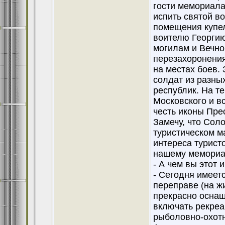
гости мемориала
испить святой во
помещения купел
воителю Георгию
могилам и Вечно
перезахоронения
на местах боев. 
солдат из разны
республик. На т
Московского и в
честь иконы Пре
Замечу, что Сол
туристическом м
интереса турист
нашему мемориал
- А чем вы этот
- Сегодня имеет
переправе (на ж
прекрасно оснащ
включать рекреа
рыболовно-охот