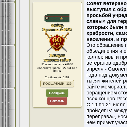
Совет ветерано
выступил с обр
просьбой учред
славы» для тер
которых были 
храбрости, сам
населения, и п
Это обращение 
объединения и о
коллективы и пр
ветеранов одобр
ID пользователя #6648
апреля - Смолен
Зарегистрирован: 22.03.13 :
09:36
года под докуме
Сообщений: 5187
тысяч жителей р
ПООЩРЕНИЙ: 139
сайте мемориаль
обращением стоя
Поощрить
всех концов Росс
Наказать
С 19 по 21 июля
пройдет IV межд
переправа», нос
нем примут учас