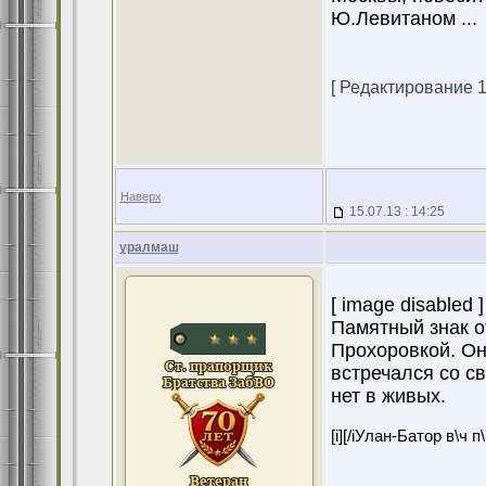
Ю.Левитаном ...
[ Редактирование 15
Наверх
15.07.13 : 14:25
уралмаш
[ image disabled ]
Памятный знак о
Прохоровкой. Он 
встречался со с
нет в живых.
[i][/iУлан-Батор в\ч 