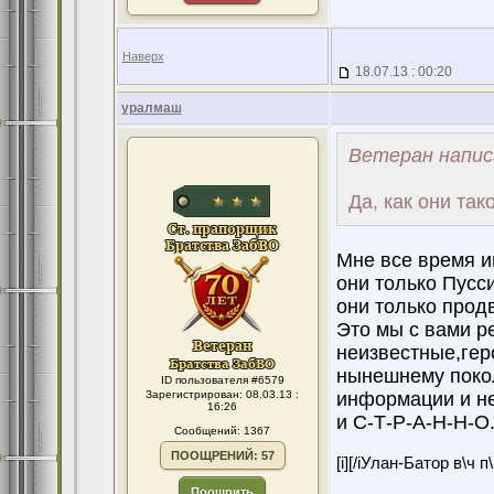
Наверх
18.07.13 : 00:20
уралмаш
Ветеран напис
Да, как они та
Мне все время и
они только Пусс
они только про
Это мы с вами р
неизвестные,гер
нынешнему покол
ID пользователя #6579
Зарегистрирован: 08.03.13 :
информации и н
16:26
и С-Т-Р-А-Н-Н-О
Сообщений: 1367
ПООЩРЕНИЙ: 57
[i][/iУлан-Батор в\ч 
Поощрить