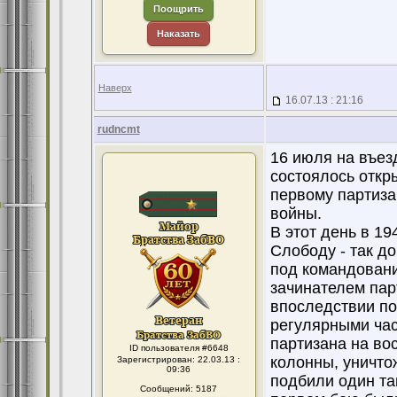
Поощрить
Наказать
Наверх
16.07.13 : 21:16
rudncmt
16 июля на въез
состоялось откр
первому партиза
войны.
В этот день в 1
Слободу - так д
под командован
зачинателем пар
впоследствии по
регулярными час
партизана на во
ID пользователя #6648
колонны, уничто
Зарегистрирован: 22.03.13 :
09:36
подбили один та
Сообщений: 5187