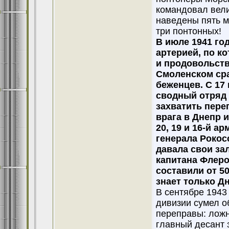
командовал вели
наведены пять м
три понтонных!
В июле 1941 го
артерией, по к
и продовольств
Смоленском сра
беженцев. С 17
сводный отряд 
захватить пере
врага в Днепр 
20, 19 и 16-й а
генерала Рокос
давала свои за
капитана Флеро
составили от 5
знает только Дн
В сентябре 1943
дивизии сумел о
переправы: ложн
главный десант 