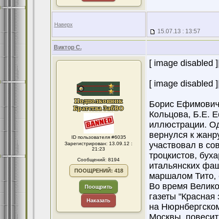
Наверх
15.07.13 : 13:57
Виктор С.
[ image disabled ]
[ image disabled ]
Борис Ефимович 
Кольцова, Б.Е. 
иллюстрации. Од
вернулся к жанр
ID пользователя #6035
участвовал в со
Зарегистрирован: 13.09.12 :
21:23
троцкистов, бух
Сообщений: 8194
итальянских фаш
ПООЩРЕНИЙ: 418
маршалом Тито, 
Во время Велико
Поощрить
газеты "Красная
Наказать
на Нюрнбергском
Москвы, повесит