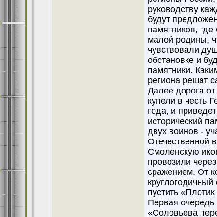
руководству каж
будут предложе
памятников, где
малой родины, ч
чувствовали душ
обстановке и бу
памятники. Каки
региона решат с
Далее дорога от
купели в честь 
года, и приведе
исторический па
двух воинов - у
Отечественной в
Смоленскую икон
провозили через
сражением. От к
круглогодичный 
пустить «Плотик
Первая очередь 
«Соловьева пере