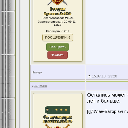
ID пользователя #4921
Зарегистрирован: 29.09.11 :
12:18
Сообщений: 261
ПООЩРЕНИЙ: 6
Поощрить
Наказать
Наверх
15.07.13 : 23:20
уралмаш
Остались может 
лет и больше.
[i][/iУлан-Батор в\ч 