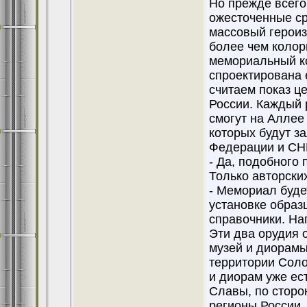
Но прежде всего
ожесточенные ср
массовый героиз
более чем колор
мемориальный к
спроектирована 
считаем показ ц
России. Каждый 
смогут на Аллее
которых будут з
Федерации и СН
- Да, подобного 
Только авторски
- Мемориал буде
установке образц
справочники. На
Эти два орудия 
музей и диорамы
территории Сол
и диорам уже ес
Славы, по сторо
регионы России,