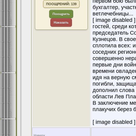
первом бою были
ПООЩРЕНИЙ: 139
бухгалтер, участ
ветлечебницы...
Поощрить
[ image disabled
Наказать
гостей, среди к
председатель Со
Кузнецов. В сво
сплотила всех: 
соседних регион
совершенно нера
первые дни войн
времени овладею
идя на верную с
погибли, защищая
дополнил слова 
области Лев Пла
В заключение ме
плакучих берез 
[ image disabled ]
Наверх