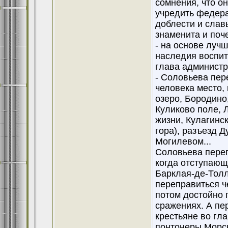
сомнения, что о
учредить федера
доблести и слав
знаменита и поч
- на основе луч
наследия воспит
глава админист
- Соловьева пер
человека место,
озеро, Бородино
Куликово поле, 
жизни, Кулагинс
гора), разъезд 
Могилевом...
Соловьева переп
когда отступающ
Барклая-де-Толл
переправиться ч
потом достойно 
сражениях. А пе
крестьяне во гл
понтонеры Морск