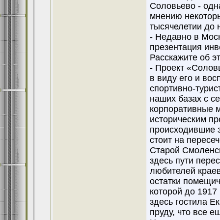
Соловьево - одн
мнению некоторы
тысячелетии до 
- Недавно в Мос
презентация инв
Расскажите об эт
- Проект «Солов
в виду его и во
спортивно-турис
наших базах с с
корпоративные м
историческим пр
происходившие з
стоит на пересеч
Старой Смоленск
здесь пути пере
любителей краев
остатки помещи
которой до 1917
здесь гостила Е
пруду, что все 