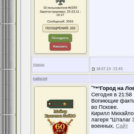
ID пользователя #4355
Зарегистрирован: 25.03.11 :
16:37
Сообщений: 3593
ПООЩРЕНИЙ: 202
Поощрить
Наказать
Наверх
18.07.13 : 21:43
rudncmt
˜”*°Город на Ло
Сегодня в 21:58
Вопиющие факты 
во Пскове.
Кирилл Михайлов
лагеря "Шталаг 
военных.
Сайт