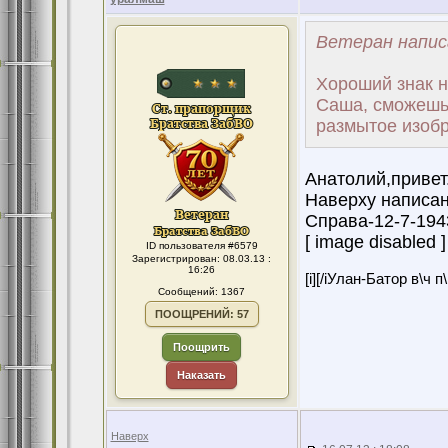
Ветеран напис
Хороший знак н
Саша, сможешь 
размытое изобр
Анатолий,привет
Наверху написан
Справа-12-7-194
[ image disabled ]
ID пользователя #6579
Зарегистрирован: 08.03.13 :
16:26
[i][/iУлан-Батор в\ч 
Сообщений: 1367
ПООЩРЕНИЙ: 57
Поощрить
Наказать
Наверх