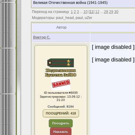
Великая Отечественная война (1941-1945)
Переход на страницу
1
2
3
...
10
[
11
]
12
...
28
29
30
Модераторы: paul_head, paul, uZer
Автор
Виктор С.
[ image disabled ]
[ image disabled ]
ID пользователя #6035
Зарегистрирован: 13.09.12 :
21:23
Сообщений: 8194
ПООЩРЕНИЙ: 418
Поощрить
Наказать