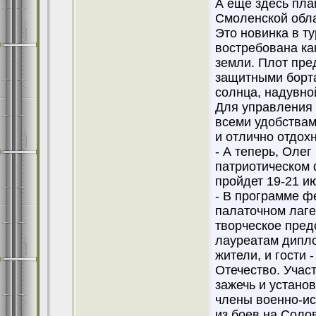
А еще здесь пла
Смоленской обла
Это новинка в ту
востребована ка
земли. Плот пре
защитными борта
солнца, надувно
Для управления 
всеми удобствам
и отлично отдохн
- А теперь, Оле
патриотическом 
пройдет 19-21 и
- В программе ф
палаточном лаге
творческое пред
лауреатам дипло
жители, и гости 
Отечество. Учас
зажечь и устано
члены военно-ис
из боев на Соло