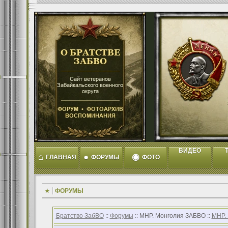
ВИДЕО
T
⌂
●
◉
ГЛАВНАЯ
ФОРУМЫ
ФОТО
ФОРУМЫ
Братство ЗабВО
::
Форумы
:: МНР. Монголия ЗАБВО ::
МНР.