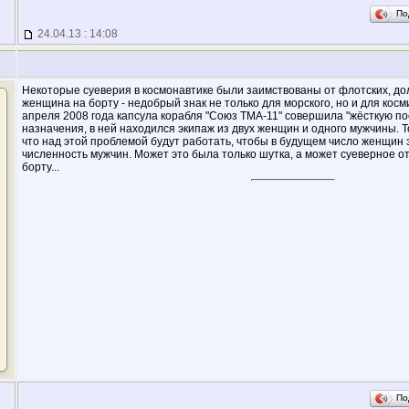
По
24.04.13 : 14:08
Некоторые суеверия в космонавтике были заимствованы от флотских, дол
женщина на борту - недобрый знак не только для морского, но и для косми
апреля 2008 года капсула корабля "Союз ТМА-11" совершила "жёсткую пос
назначения, в ней находился экипаж из двух женщин и одного мужчины. То
что над этой проблемой будут работать, чтобы в будущем число женщин
численность мужчин. Может это была только шутка, а может суеверное 
борту...
По