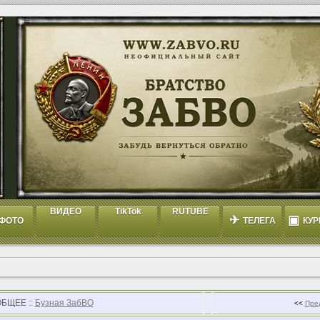
ВИДЕО
TikTok
RUTUBE
✈
▣
ФОТО
ТЕЛЕГА
КУР
ОБЩЕЕ ::
Бузная ЗабВО
<<
Пре