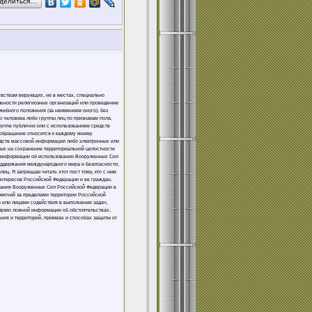
делиться…
увствам верующих, не в местах, специально
льности религиозных организаций или проведению
жебного положения (за неимением оного), без
 человека либо группы лиц по признакам пола,
группе публично или с использованием средств
 обращение относится к каждому моему
едств массовой информации либо электронных или
ных на сохранение территориальной целостности
ой информации об использовании Вооруженных Сил
оддержания международного мира и безопасности,
ц. Я запрещаю читать этот пост тому, кто с ним
интересов Российской Федерации и ее граждан,
вания Вооруженных Сил Российской Федерации в
омочий за пределами территории Российской
 или лицами содействия в выполнении задач,
домо ложной информации об обстоятельствах,
ния и территорий, приемах и способах защиты от