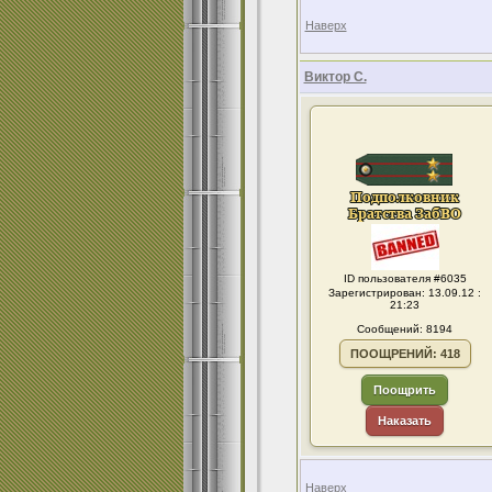
Наверх
Виктор С.
ID пользователя #6035
Зарегистрирован: 13.09.12 :
21:23
Сообщений: 8194
ПООЩРЕНИЙ: 418
Поощрить
Наказать
Наверх