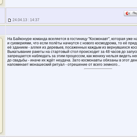
По
24.04.13 : 14:37
На Байконуре команда вселяется в гостиницу "Космонавт", которая уже 
и суевериями, что если полёты начнутся с нового космодрома, то её при
её зданием - аллея из деревьев, посаженных каждым из вернувшихся кос
Выкатывание ракеты на стартовый стол происходит за 48 часов до запус
запрещается наблюдать за этим процессом, как жениху нельзя видеть не
до свадьбы - иначе их ждёт неудача. Зато космонавты обязаны в этот ден
напоминает монашеский ритуал - отрешение от всего земного...