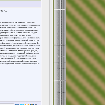
чего.
увствам верующих, не в местах, специально
льности религиозных организаций или проведению
жебного положения (за неимением оного), без
 человека либо группы лиц по признакам пола,
группе публично или с использованием средств
 обращение относится к каждому моему
едств массовой информации либо электронных или
ных на сохранение территориальной целостности
ой информации об использовании Вооруженных Сил
оддержания международного мира и безопасности,
ц. Я запрещаю читать этот пост тому, кто с ним
интересов Российской Федерации и ее граждан,
вания Вооруженных Сил Российской Федерации в
омочий за пределами территории Российской
 или лицами содействия в выполнении задач,
домо ложной информации об обстоятельствах,
ния и территорий, приемах и способах защиты от