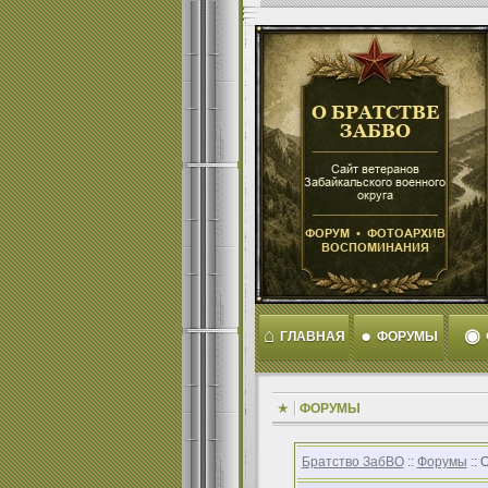
⌂
●
◉
ГЛАВНАЯ
ФОРУМЫ
ФОРУМЫ
Братство ЗабВО
::
Форумы
:: 