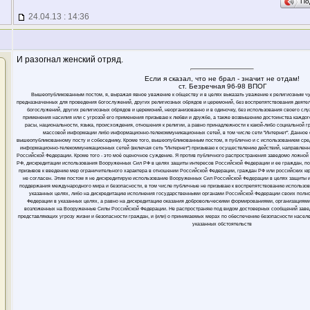
По
24.04.13 : 14:36
И разогнал женский отряд.
Если я сказал, что не брал - значит не отдам!
ст. Безречная 96-98 ВПОГ
Вышеопубликованным постом, я, выражая явное уважение к обществу и в целях выказать уважение к религиозным ч
предназначенных для проведения богослужений, других религиозных обрядов и церемоний, без воспрепятствования деяте
богослужений, других религиозных обрядов и церемоний, неорганизованно и в одиночку, без использования своего слу
применения насилия или с угрозой его применения призываю к любви и дружбе, а также возвышению достоинства каждого
расы, национальности, языка, происхождения, отношения к религии, а равно принадлежности к какой-либо социальной 
массовой информации либо информационно-телекоммуникационных сетей, в том числе сети "Интернет". Данное
вышеопубликованному посту и собеседнику. Кроме того, вышеопубликованным постом, я публично и с использованием ср
информационно-телекоммуникационных сетей (включая сеть "Интернет") призываю к осуществлению действий, направлен
Российской Федерации. Кроме того - это моё оценочное суждение. Я против публичного распространения заведомо ложн
РФ, дискредитации использования Вооруженных Сил РФ в целях защиты интересов Российской Федерации и ее граждан, п
призывов к введению мер ограничительного характера в отношении Российской Федерации, граждан РФ или российских юрли
не согласен. Этим постом я не дискредитирую использование Вооруженных Сил Российской Федерации в целях защиты 
поддержания международного мира и безопасности, в том числе публичные не призываю к воспрепятствованию использо
указанных целях, либо на дискредитацию исполнения государственными органами Российской Федерации своих полн
Федерации в указанных целях, а равно на дискредитацию оказания добровольческими формированиями, организациями
возложенных на Вооруженные Силы Российской Федерации. Не распространяю под видом достоверных сообщений заве
представляющих угрозу жизни и безопасности граждан, и (или) о принимаемых мерах по обеспечению безопасности населе
указанных обстоятельств