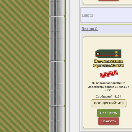
Наверх
Виктор С.
ID пользователя #6035
Зарегистрирован: 13.09.12 :
21:23
Сообщений: 8194
ПООЩРЕНИЙ: 418
Поощрить
Наказать