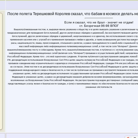
После полета Терешковой Королев сказал, что бабам в космосе делать не
Если я сказал, что не брал - значит не отдам!
ст. Безречная 96-98 ВПОГ
Вышеопубликованным постом, я, выражая явное уважение к обществу и в целях выказать уважение к религиозным ч
предназначенных для проведения богослужений, других религиозных обрядов и церемоний, без воспрепятствования деяте
богослужений, других религиозных обрядов и церемоний, неорганизованно и в одиночку, без использования своего слу
применения насилия или с угрозой его применения призываю к любви и дружбе, а также возвышению достоинства каждого
расы, национальности, языка, происхождения, отношения к религии, а равно принадлежности к какой-либо социальной 
массовой информации либо информационно-телекоммуникационных сетей, в том числе сети "Интернет". Данное
вышеопубликованному посту и собеседнику. Кроме того, вышеопубликованным постом, я публично и с использованием ср
информационно-телекоммуникационных сетей (включая сеть "Интернет") призываю к осуществлению действий, направлен
Российской Федерации. Кроме того - это моё оценочное суждение. Я против публичного распространения заведомо ложн
РФ, дискредитации использования Вооруженных Сил РФ в целях защиты интересов Российской Федерации и ее граждан, п
призывов к введению мер ограничительного характера в отношении Российской Федерации, граждан РФ или российских юрли
не согласен. Этим постом я не дискредитирую использование Вооруженных Сил Российской Федерации в целях защиты 
поддержания международного мира и безопасности, в том числе публичные не призываю к воспрепятствованию использо
указанных целях, либо на дискредитацию исполнения государственными органами Российской Федерации своих полн
Федерации в указанных целях, а равно на дискредитацию оказания добровольческими формированиями, организациями
возложенных на Вооруженные Силы Российской Федерации. Не распространяю под видом достоверных сообщений заве
представляющих угрозу жизни и безопасности граждан, и (или) о принимаемых мерах по обеспечению безопасности населе
указанных обстоятельств