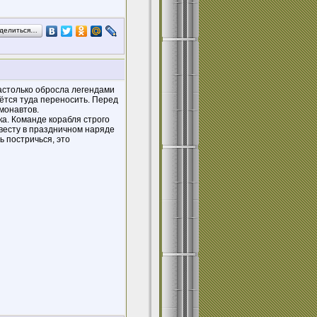
делиться…
настолько обросла легендами
дётся туда переносить. Перед
монавтов.
ка. Команде корабля строго
весту в праздничном наряде
ь постричься, это