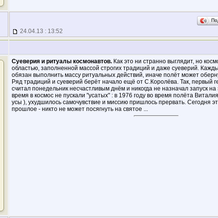
По
24.04.13 : 13:52
Суеверия и ритуалы космонавтов.
Как это ни странно выглядит, но кос
областью, заполненной массой строгих традиций и даже суеверий. Кажд
обязан выполнить массу ритуальных действий, иначе полёт может оберн
Ряд традиций и суеверий берёт начало ещё от С.Королёва. Так, первый 
считал понедельник несчастливым днём и никогда не назначал запуск на 
время в космос не пускали "усатых" : в 1976 году во время полёта Витали
усы ), ухудшилось самочувствие и миссию пришлось прервать. Сегодня э
прошлое - никто не может посягнуть на святое ...