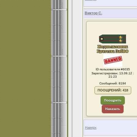
Виктор С.
ID пользователя #6035
Зарегистрирован: 13.09.12 :
21:23
Сообщений: 8194
ПООЩРЕНИЙ: 418
Поощрить
Наказать
Наверх