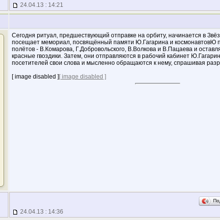
24.04.13 : 14:21
Сегодня ритуал, предшествующий отправке на орбиту, начинается в Звёз
посещает мемориал, посвящённый памяти Ю.Гагарина и космонавтовЮ 
полётов - В.Комарова, Г.Добровольского, В.Волкова и В.Пацаева и оставл
красные гвоздики. Затем, они отправляются в рабочий кабинет Ю.Гагарина
посетителей свои слова и мысленно обращаются к нему, спрашивая разр
[ image disabled ]
[ image disabled ]
По
24.04.13 : 14:36