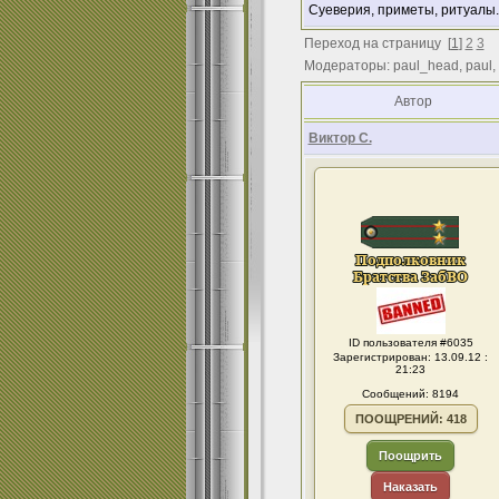
Суеверия, приметы, ритуалы..
Переход на страницу
[
1
]
2
3
Модераторы: paul_head, paul,
Автор
Виктор С.
ID пользователя #6035
Зарегистрирован: 13.09.12 :
21:23
Сообщений: 8194
ПООЩРЕНИЙ: 418
Поощрить
Наказать