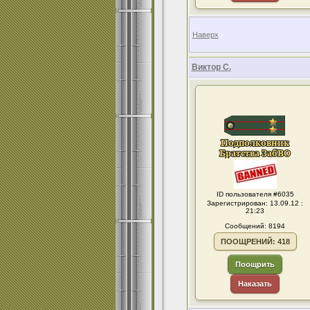
Наверх
Виктор С.
ID пользователя #6035
Зарегистрирован: 13.09.12 :
21:23
Сообщений: 8194
ПООЩРЕНИЙ: 418
Поощрить
Наказать