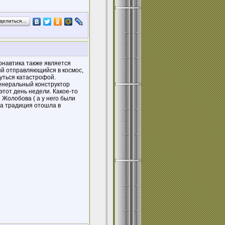
делиться…
монавтика также является
ый отправляющийся в космос,
уться катастрофой.
генеральный конструктор
этот день недели. Какое-то
я Жолобова ( а у него были
та традиция отошла в