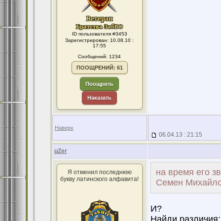
ID пользователя #3453
Зарегистрирован: 10.08.10 :
17:55
Сообщений: 1234
ПООЩРЕНИЙ: 61
Поощрить
Наказать
Наверх
06.04.13 : 21:15
uZer
на время его з
Я отменил последнюю
букву латинского алфавита!
Семен Михайло
И?
Найди различия