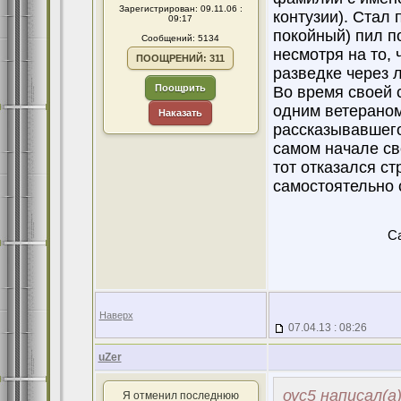
Зарегистрирован: 09.11.06 :
контузии). Стал 
09:17
покойный) пил п
Сообщений: 5134
несмотря на то, 
ПООЩРЕНИЙ: 311
разведке через 
Поощрить
Во время своей 
одним ветераном
Наказать
рассказывавшего 
самом начале св
тот отказался с
самостоятельно с
Ca
Наверх
07.04.13 : 08:26
uZer
оус5 написал(а
Я отменил последнюю