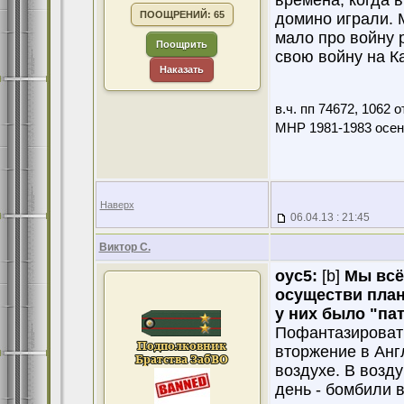
времена, когда 
ПООЩРЕНИЙ: 65
домино играли. 
мало про войну 
Поощрить
свою войну на К
Наказать
в.ч. пп 74672, 1062
МНР 1981-1983 осен
Наверх
06.04.13 : 21:45
Виктор С.
оус5:
[b]
Мы всё
осуществи план
у них было "па
Пофантазировать
вторжение в Анг
воздухе. В возд
день - бомбили 