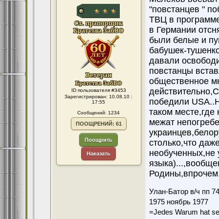
"повстанцев " по
ТВЦ в программе
в Германии отсн
были белые и пу
бабушек-тушенко
давали освободи
повстанцы вставл
общественное мн
действительно,С
ID пользователя #3453
Зарегистрирован: 10.08.10 :
победили USA..Н
17:55
таком месте,где
Сообщений: 1234
межат непогребе
ПООЩРЕНИЙ: 61
украинцев,белор
Поощрить
столько,что даже
необученных,не 
Наказать
языка)...,вообщ
Родины,впрочем,
Улан-Батор в/ч пп 7
1975 ноябрь 1977
=Jedes Warum hat se