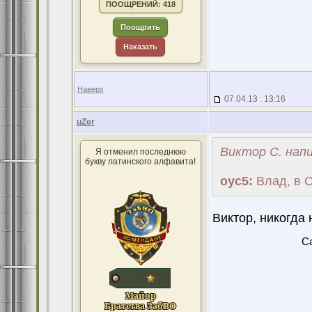
ПООЩРЕНИЙ: 418
Поощрить
Наказать
Наверх
07.04.13 : 13:16
uZer
Виктор С. напи
Я отменил последнюю
букву латинского алфавита!
оус5:
Влад, в О
Виктор, никогда 
Ca