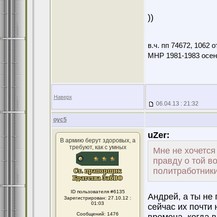
))
в.ч. пп 74672, 1062
МНР 1981-1983 осен
Наверх
06.04.13 : 21:32
оус5
uZer:
В армию берут здоровых, а
требуют, как с умных
Мне не хочется 
правду о той в
политработники
ID пользователя #6135
Андрей, а ты не
Зарегистрирован: 27.10.12 :
01:03
сейчас их почти 
Сообщений: 1476