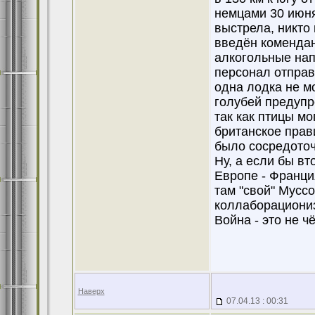
немцами 30 июня
выстрела, никто
введён комендан
алкогольные нап
персонал отправ
одна лодка не м
голубей предупр
так как птицы м
британское прав
было сосредоточ
Ну, а если бы вт
Европе - Франция
там "свой" Муссо
коллаборациониз
Война - это не чё
Наверх
07.04.13 : 00:31