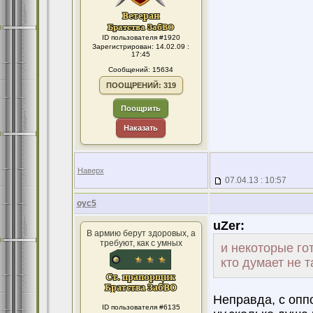
ID пользователя #1920
Зарегистрирован: 14.02.09 :
17:45
Сообщений: 15634
ПООЩРЕНИЙ: 319
Поощрить
Наказать
Наверх
07.04.13 : 10:57
оус5
uZer:
В армию берут здоровых, а
требуют, как с умных
и некоторые го
кто думает не та
Неправда, с опп
ID пользователя #6135