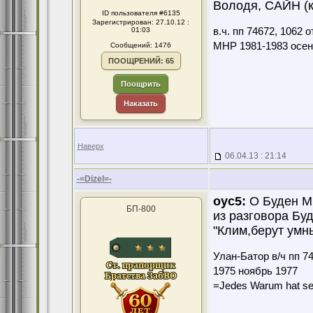
Володя, САЙН (к
ID пользователя #6135
Зарегистрирован: 27.10.12 :
01:03
в.ч. пп 74672, 1062
МНР 1981-1983 осен
Сообщений: 1476
ПООЩРЕНИЙ: 65
Поощрить
Наказать
Наверх
06.04.13 : 21:14
-=Dizel=-
оус5:
О Буден Ми
БП-800
из разговора Бу
"Клим,берут умных
Улан-Батор в/ч пп 7
1975 ноябрь 1977
=Jedes Warum hat se