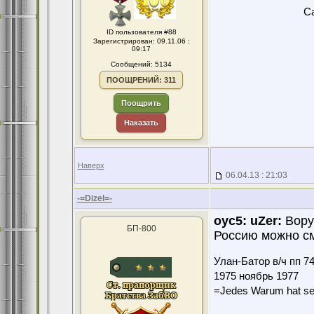
Ca
ID пользователя #88
Зарегистрирован: 09.11.06 :
09:17
Сообщений: 5134
ПООЩРЕНИЙ: 311
Поощрить
Наказать
Наверх
06.04.13 : 21:03
-=Dizel=-
оус5:
uZer:
Воруе
БП-800
Россию можно см
Улан-Батор в/ч пп 7
1975 ноябрь 1977
=Jedes Warum hat se