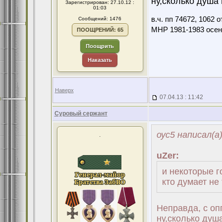
ну,сколько душа 
Зарегистрирован: 27.10.12 :
01:03
в.ч. пп 74672, 1062
Сообщений: 1476
МНР 1981-1983 осен
ПООЩРЕНИЙ: 65
Поощрить
Наказать
Наверх
07.04.13 : 11:42
Суровый сержант
оус5 написал(а
.
uZer:
и некоторые г
кто думает не 
Неправда, с оп
ну,сколько душ