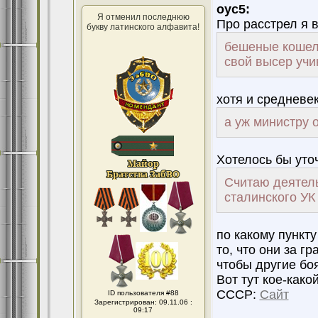
оус5:
Я отменил последнюю
Про расстрел я в
букву латинского алфавита!
бешеные кошелк
свой высер учи
хотя и средневек
а уж министру о
Хотелось бы уточ
Считаю деятел
сталинского УК
по какому пункту
то, что они за г
чтобы другие боял
Вот тут кое-како
СССР:
Сайт
ID пользователя #88
Зарегистрирован: 09.11.06 :
09:17