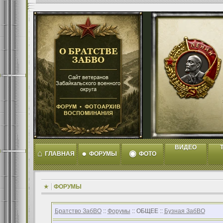
ВИДЕО
T
⌂
●
◉
ГЛАВНАЯ
ФОРУМЫ
ФОТО
ФОРУМЫ
Братство ЗабВО
::
Форумы
:: ОБЩЕЕ ::
Бузная ЗабВО