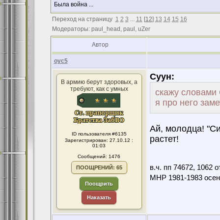
Была война ...
Переход на страницу
1
2
3
...
11
[
12
]
13
14
15
16
Модераторы: paul_head, paul, uZer
Автор
оус5
Суун:
В армию берут здоровых, а
требуют, как с умных
скажу словами
я про него зам
Ай, молодца! "С
ID пользователя #6135
растет!
Зарегистрирован: 27.10.12 :
01:03
Сообщений: 1476
в.ч. пп 74672, 1062
ПООЩРЕНИЙ: 65
МНР 1981-1983 осен
Поощрить
Наказать