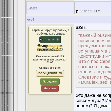
Наверх
06.04.13 : 21:25
оус5
uZer:
В армию берут здоровых, а
требуют, как с умных
"Каждый обвин
невиновным, по
предусмотренн
вступившим в з
Конституции Р
ID пользователя #6135
Зарегистрирован: 27.10.12 :
Это я про Серд
01:03
согласен - пока
Сообщений: 1476
егоная - под с
ПООЩРЕНИЙ: 65
Следтвие и суд
- Dura lex, sed l
Поощрить
Наказать
Это даже не вопр
совсем дура? Или
вором)? Я думаю 