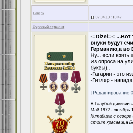
Наверх
07.04.13 : 10:47
Суровый сержант
-=Dizel=-:
...Во
.
внуки будут сч
Германию,а во 
Ну... если взять
Из опроса на ули
буквы)..
-Гагарин - это из
-Гитлер - напад
[ Редактирование 07
В Голубой дивизии с
Май 1972 - октябрь 1
Китайцам с севера 
стоит красавица Бо