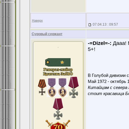
Наверх
07.04.13 : 09:57
Суровый сержант
-=Dizel=-:
Дааа! 
.
5+!
В Голубой дивизии с
Май 1972 - октябрь 1
Китайцам с севера 
стоит красавица Бо