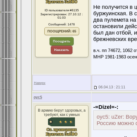
Не получится в ц
ID пользователя #6135
буржуинская. В 
Зарегистрирован: 27.10.12 :
01:03
два пулемета на
Сообщений: 1476
остановили дейс
ПООЩРЕНИЙ: 65
был дан отбой, 
брежневских врем
Поощрить
Наказать
в.ч. пп 74672, 1062
МНР 1981-1983 осен
Наверх
06.04.13 : 21:11
оус5
-=Dizel=-:
В армию берут здоровых, а
требуют, как с умных
оус5: uZer: Вор
Россию можно с