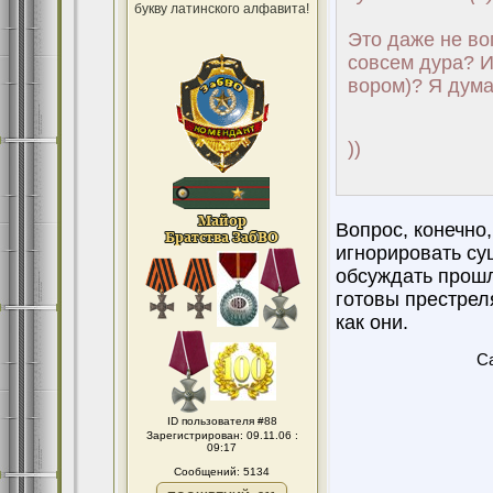
букву латинского алфавита!
Это даже не воп
совсем дура? Ил
вором)? Я думаю
))
Вопрос, конечно,
игнорировать сущ
обсуждать прошл
готовы престреля
как они.
Ca
ID пользователя #88
Зарегистрирован: 09.11.06 :
09:17
Сообщений: 5134