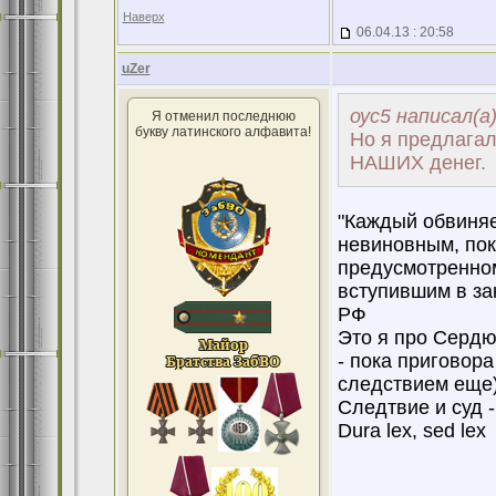
Наверх
06.04.13 : 20:58
uZer
оус5 написал(а
Я отменил последнюю
букву латинского алфавита!
Но я предлагал
НАШИХ денег.
"Каждый обвиняе
невиновным, пок
предусмотренно
вступившим в зак
РФ
Это я про Сердю
- пока приговора
следствием еще)
Следтвие и суд -
Dura lex, sed lex