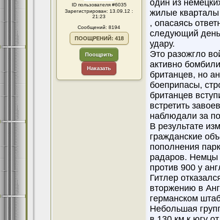
один из немецки
ID пользователя #6035
жилые кварталы 
Зарегистрирован: 13.09.12 :
21:23
, опасаясь ответ
Сообщений: 8194
следующий день 
ПООЩРЕНИЙ: 418
удару.
Это разожгло во
Поощрить
активно бомбили
Наказать
британцев, но а
боеприпасы, стр
британцев вступ
встретить завое
наблюдали за по
В результате из
гражданские объ
пополнения парк
радаров. Немцы 
против 900 у ан
Гитлер отказался
вторжению в Анг
германском штаб
Небольшая групп
в 130 км к югу о