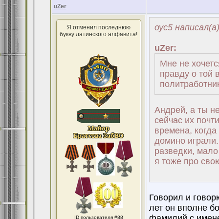
uZer
оус5 написал(а
Я отменил последнюю
букву латинского алфавита!
uZer:
Мне не хочется
правду о той 
политработник
Андрей, а ты н
сейчас их почт
времена, когда
домино играли.
разведки, мало
я тоже про сво
Говорил и говор
лет он вполне бо
фамилий с имене
ID пользователя #88