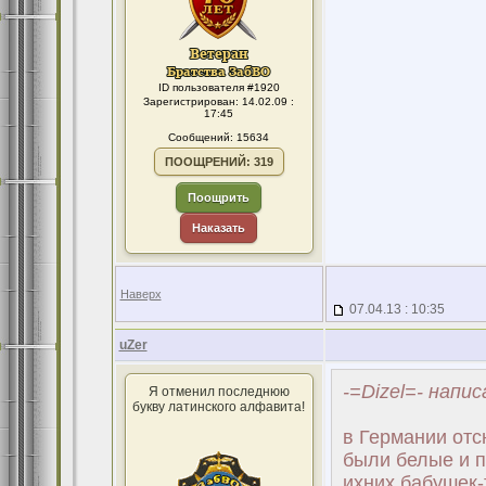
ID пользователя #1920
Зарегистрирован: 14.02.09 :
17:45
Сообщений: 15634
ПООЩРЕНИЙ: 319
Поощрить
Наказать
Наверх
07.04.13 : 10:35
uZer
-=Dizel=- напис
Я отменил последнюю
букву латинского алфавита!
в Германии отс
были белые и 
ихних бабушек-