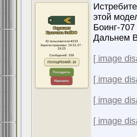
Истребите
этой моде
Боинг-707
Дальнем В
ID пользователя #233
Зарегистрирован: 16.01.07 :
19:25
[ image dis
Сообщений: 339
ПООЩРЕНИЙ: 25
Поощрить
[ image dis
Наказать
[ image dis
[ image dis