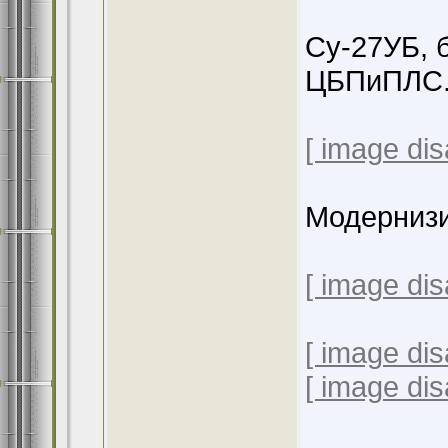
Су-27УБ, 
ЦБПиПЛС. 
[ image dis
Модернизи
[ image dis
[ image dis
[ image dis