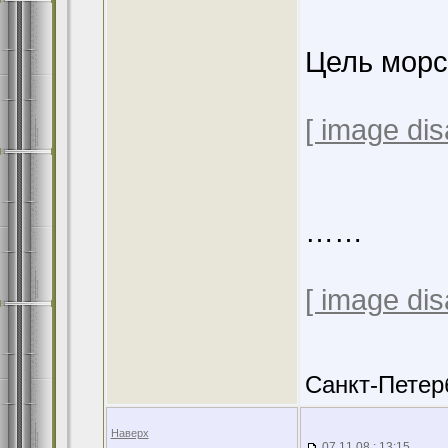
Цель мор
[ image dis
……
[ image dis
Санкт-Петер
Наверх
07.11.08 : 13:15