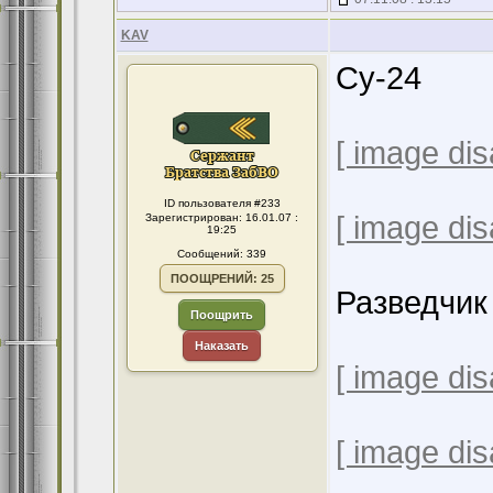
KAV
Су-24
[ image dis
ID пользователя #233
[ image dis
Зарегистрирован: 16.01.07 :
19:25
Сообщений: 339
ПООЩРЕНИЙ: 25
Разведчик
Поощрить
Наказать
[ image dis
[ image dis