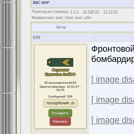
ВВС МНР
Переход на страницу
1
2
3
...
18
[
19
]
20
...
22
23
24
Модераторы: paul_head, paul, uZer
Автор
KAV
Фронтовой
бомбардир
[ image dis
ID пользователя #233
Зарегистрирован: 16.01.07 :
19:25
[ image dis
Сообщений: 339
ПООЩРЕНИЙ: 25
Поощрить
[ image dis
Наказать