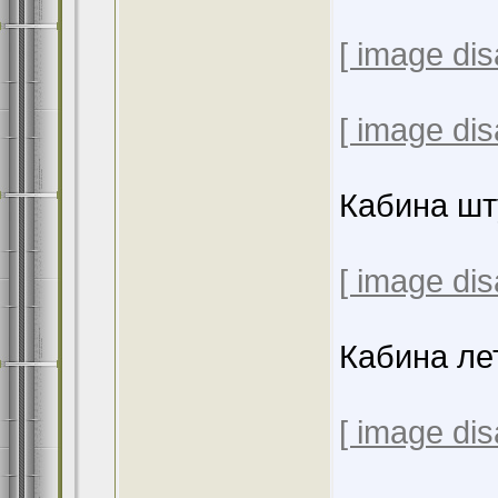
[ image dis
[ image dis
Кабина шт
[ image dis
Кабина ле
[ image dis