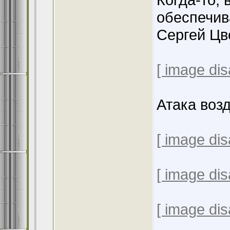
обеспечив
Сергей Цве
[ image dis
Атака воз
[ image dis
[ image dis
[ image dis