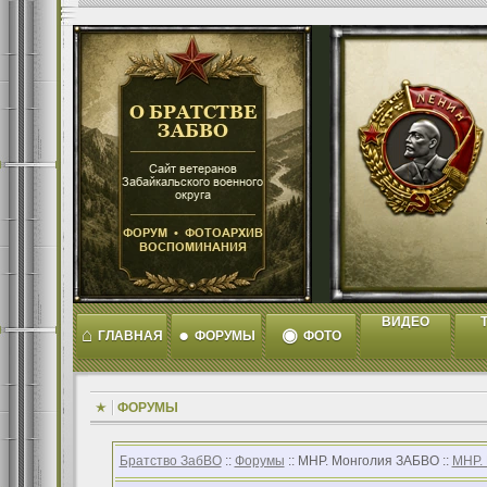
ВИДЕО
T
⌂
●
◉
ГЛАВНАЯ
ФОРУМЫ
ФОТО
ФОРУМЫ
Братство ЗабВО
::
Форумы
:: МНР. Монголия ЗАБВО ::
МНР.