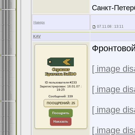
Санкт-Петер
Наверх
07.11.08 : 13:11
KAV
Фронтовой
[ image dis
ID пользователя #233
[ image dis
Зарегистрирован: 16.01.07 :
19:25
Сообщений: 339
ПООЩРЕНИЙ: 25
[ image dis
Поощрить
Наказать
[ image dis