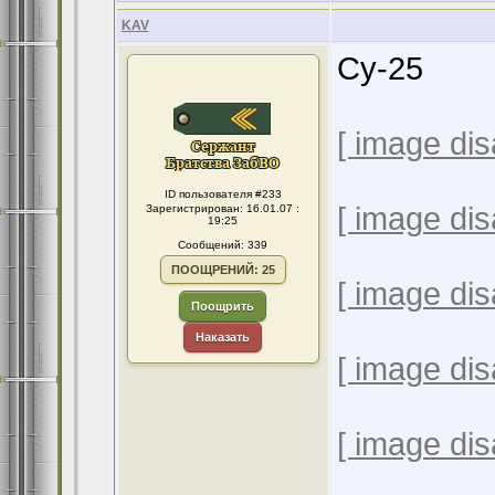
KAV
Су-25
[ image dis
ID пользователя #233
[ image dis
Зарегистрирован: 16.01.07 :
19:25
Сообщений: 339
ПООЩРЕНИЙ: 25
[ image dis
Поощрить
Наказать
[ image dis
[ image dis