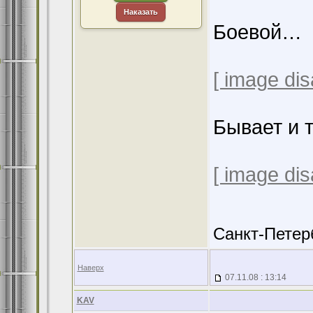
Наказать
Боевой…
[ image dis
Бывает и 
[ image dis
Санкт-Петер
Наверх
07.11.08 : 13:14
KAV