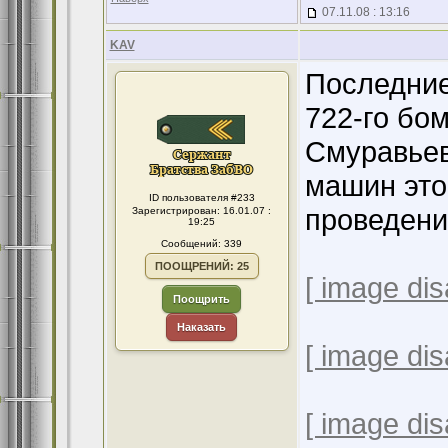
07.11.08 : 13:16
KAV
Последние
722-го бо
Смуравьев
машин это
ID пользователя #233
проведени
Зарегистрирован: 16.01.07 :
19:25
Сообщений: 339
ПООЩРЕНИЙ: 25
[ image dis
Поощрить
Наказать
[ image dis
[ image dis