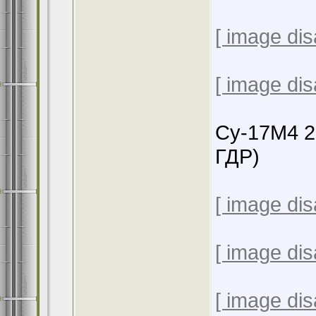
[ image dis
[ image dis
Су-17М4 2
ГДР)
[ image dis
[ image dis
[ image dis