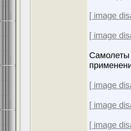
[ image dis
[ image dis
Самолеты 
применени
[ image dis
[ image dis
[ image dis