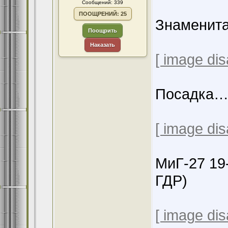
Сообщений: 339
ПООЩРЕНИЙ: 25
Знаменита
Поощрить
Наказать
[ image dis
Посадка
[ image dis
МиГ-27 19-
ГДР)
[ image dis