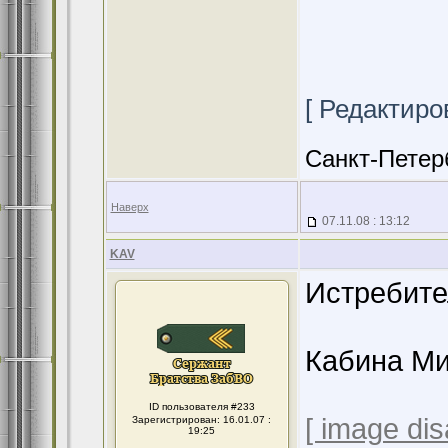
[ Редактиров
Санкт-Петер
Наверх
07.11.08 : 13:12
KAV
Истребите
Кабина М
ID пользователя #233
[ image dis
Зарегистрирован: 16.01.07 :
19:25