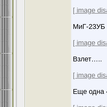
[ image dis
МиГ-23УБ 
[ image dis
Взлет…..
[ image dis
Еще одна