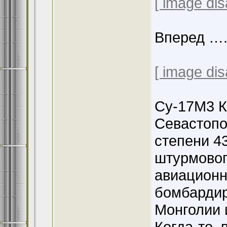
[ image dis
Вперед ….
[ image dis
Су-17М3 К
Севастопол
степени 43
штурмовог
авиационн
бомбардир
Монголии 
Когда-то, 