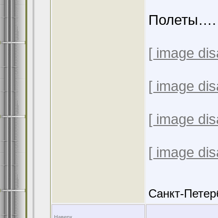
Полеты….
[ image dis
[ image dis
[ image dis
[ image dis
Санкт-Петер
Наверх