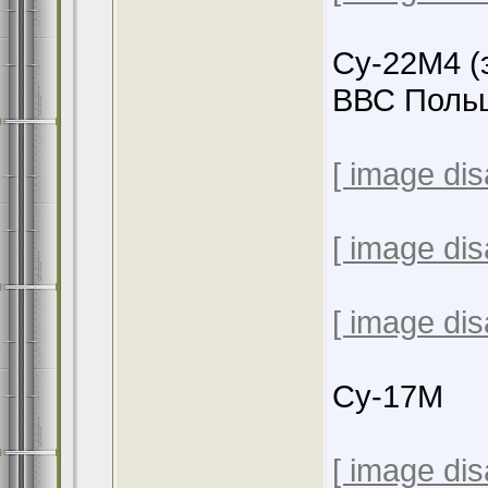
Су-22М4 (
ВВС Поль
[ image dis
[ image dis
[ image dis
Су-17М
[ image dis