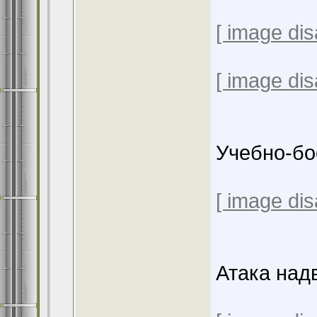
[ image dis
[ image dis
Учебно-бо
[ image dis
Атака над