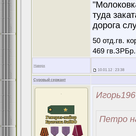
"Молоковк
туда закат
дорога сл
50 отд.гв. к
469 гв.ЗРБр.
Наверх
10.01.12 : 23:38
Суровый сержант
Игорь196
.
Петро н