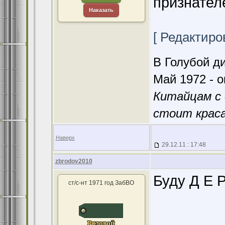
признател
Наказать
[ Редактиров
В Голубой ди
Май 1972 - о
Китайцам с 
стоит краса
Наверх
29.12.11 : 17:48
zbrodov2010
Буду Д Е Р
ст/с-нт 1971 год ЗабВО