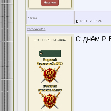
Наказать
Наверх
18.11.12 : 16:24
zbrodov2010
С днём Р В
ст/с-нт 1971 год ЗабВО