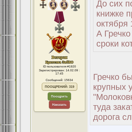
До сих п
книжке п
октября
А Гречко
сроки ко
ID пользователя #1920
Зарегистрирован: 14.02.09 :
17:45
Гречко бы
Сообщений: 15634
крупных 
ПООЩРЕНИЙ: 319
"Молоковк
Поощрить
туда зака
Наказать
дорога с