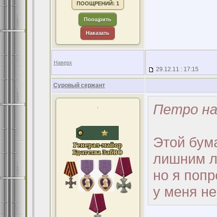
ПООЩРЕНИЙ: 1
Поощрить
Наказать
Наверх
29.12.11 : 17:15
Суровый сержант
Петро на
.
Этой бума
лишним л
но я поп
у меня не