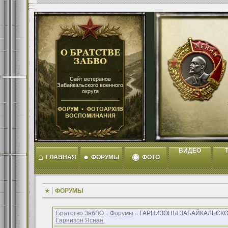
ВИДЕО
T
⌂
●
◉
ГЛАВНАЯ
ФОРУМЫ
ФОТО
ФОРУМЫ
Братство ЗабВО
::
Форумы
:: ГАРНИЗОНЫ ЗАБАЙКАЛЬСКО
Гарнизон Ясная.