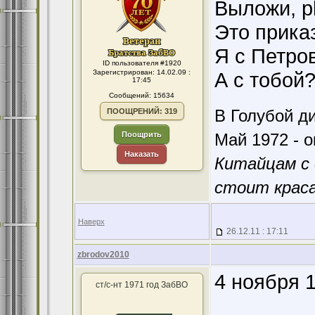
Выложи, p
Это приказ
Я с Петров
ID пользователя #1920
Зарегистрирован: 14.02.09 :
А с тобой
17:45
Сообщений: 15634
В Голубой ди
ПООЩРЕНИЙ: 319
Поощрить
Май 1972 - о
Наказать
Китайцам с 
стоит краса
Наверх
26.12.11 : 17:11
zbrodov2010
4 ноября 
ст/с-нт 1971 год ЗабВО