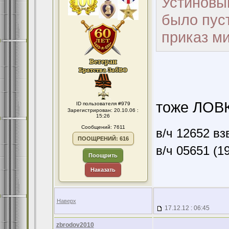
Устиновы
было пуст
приказ ми
тоже ЛОВК
ID пользователя #979
Зарегистрирован: 20.10.06 :
15:26
Сообщений: 7611
в/ч 12652 вз
ПООЩРЕНИЙ: 616
в/ч 05651 (1
Поощрить
Наказать
Наверх
17.12.12 : 06:45
zbrodov2010