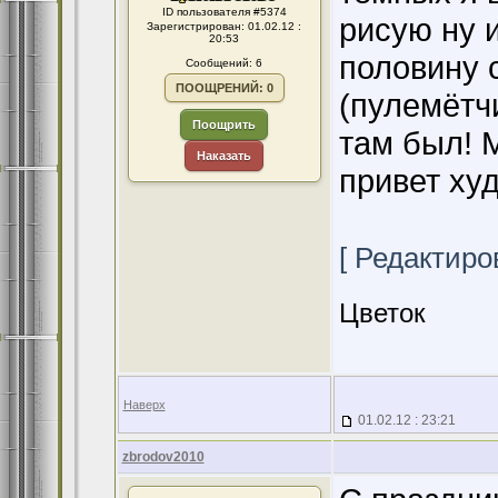
ID пользователя #5374
рисую ну и
Зарегистрирован: 01.02.12 :
20:53
половину 
Сообщений: 6
ПООЩРЕНИЙ: 0
(пулемётч
Поощрить
там был! 
Наказать
привет худ
[ Редактиров
Цветок
Наверх
01.02.12 : 23:21
zbrodov2010