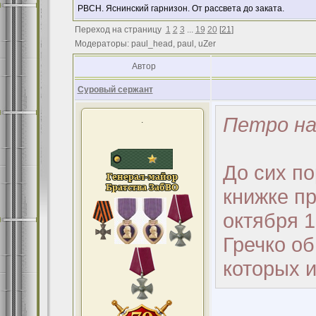
РВСН. Яснинский гарнизон. От рассвета до заката.
Переход на страницу
1
2
3
...
19
20
[
21
]
Модераторы: paul_head, paul, uZer
Автор
Суровый сержант
Петро на
.
До сих п
книжке пр
октября 
Гречко об
которых и