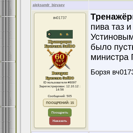
aleksandr_bizyaev
Тренажёр
вч01737
пива таз и
Устиновым
было пуст
министра 
Борзя вч017
ID пользователя #6097
Зарегистрирован: 12.10.12 :
14:56
Сообщений: 505
ПООЩРЕНИЙ: 15
Поощрить
Наказать