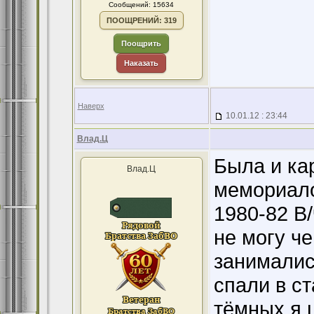
Сообщений: 15634
ПООЩРЕНИЙ: 319
Поощрить
Наказать
Наверх
10.01.12 : 23:44
Влад.Ц
Была и ка
Влад.Ц
мемориало
1980-82 В/
не могу ч
занималис
спали в с
тёмных я 