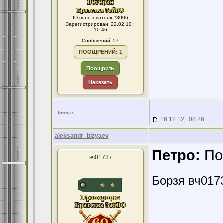
ID пользователя #3006
Зарегистрирован: 22.02.10 :
10:46
Сообщений: 57
ПООЩРЕНИЙ: 1
Поощрить
Наказать
Наверх
16.12.12 : 08:26
aleksandr_bizyaev
Петро:
По
вч01737
Борзя вч017