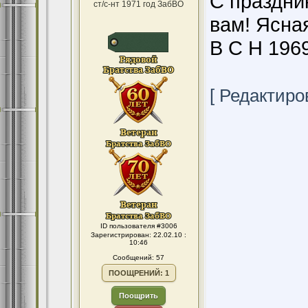
С праздни
ст/с-нт 1971 год ЗабВО
вам! Ясна
В С Н 196
[ Редактиров
ID пользователя #3006
Зарегистрирован: 22.02.10 :
10:46
Сообщений: 57
ПООЩРЕНИЙ: 1
Поощрить