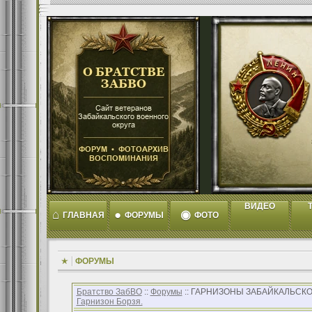
ВИДЕО
T
⌂
●
◉
ГЛАВНАЯ
ФОРУМЫ
ФОТО
ФОРУМЫ
Братство ЗабВО
::
Форумы
:: ГАРНИЗОНЫ ЗАБАЙКАЛЬСКО
Гарнизон Борзя.