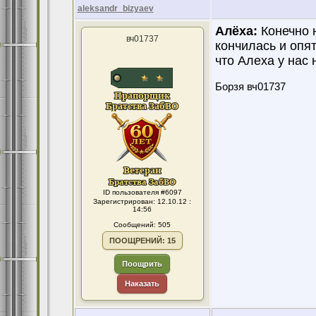
aleksandr_bizyaev
Алёха:
Конечно н
вч01737
кончилась и опят
что Алеха у нас 
Борзя вч01737
ID пользователя #6097
Зарегистрирован: 12.10.12 :
14:56
Сообщений: 505
ПООЩРЕНИЙ: 15
Поощрить
Наказать