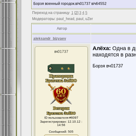
Борзя военный городок.в/ч01737 в/ч64552
Переход на страницу
1
[
2
]
3
4
5
Модераторы: paul_head, paul, uZer
Автор
aleksandr_bizyaev
Алёха:
Одна в д
вч01737
находятся в раз
Борзя вч01737
ID пользователя #6097
Зарегистрирован: 12.10.12 :
14:56
Сообщений: 505