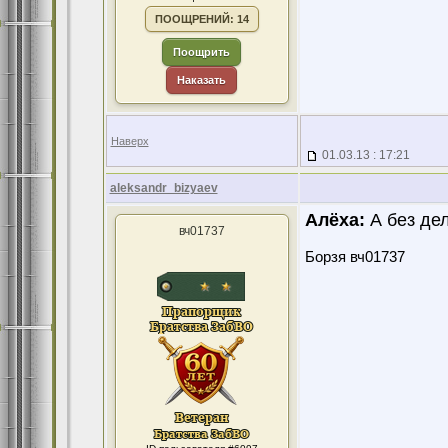
ПООЩРЕНИЙ: 14
Поощрить
Наказать
Наверх
01.03.13 : 17:21
aleksandr_bizyaev
Алёха:
А без дел
вч01737
Борзя вч01737