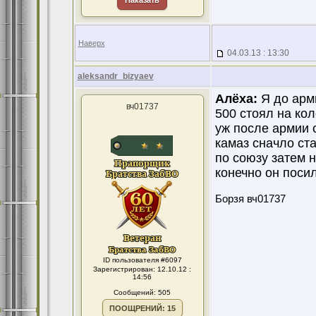
Наказать
Наверх
04.03.13 : 13:30
aleksandr_bizyaev
Алёха:
Я до арми
вч01737
500 стоял на ко
уж после армии с
камаз сначло ст
по союзу затем 
конечно он поси
Борзя вч01737
ID пользователя #6097
Зарегистрирован: 12.10.12 :
14:56
Сообщений: 505
ПООЩРЕНИЙ: 15