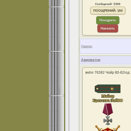
Сообщений: 5366
ПООЩРЕНИЙ: 164
Поощрить
Наказать
Наверх
Авиоматор
вч/пп 76392 Чойр 80-82год.