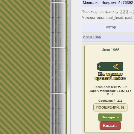
Монголия -Чоир в/ч п/п 76392
Переход на страницу
1
2
3
...
Модераторы: paul_head, paul,
Автор
Иван 1966
Иван 1966
ID пользователя #7322
Зарегистрирован: 21.02.14 :
11:38
Сообщений: 211
ПООЩРЕНИЙ: 52
Поощрить
Наказать