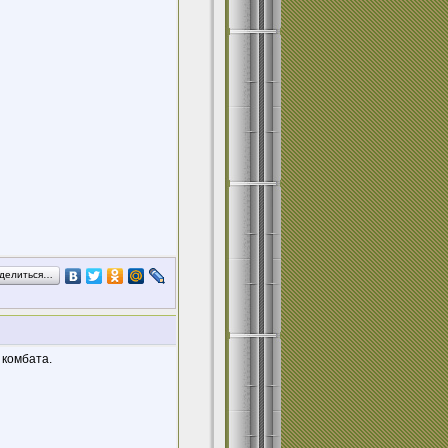
делиться…
 комбата.