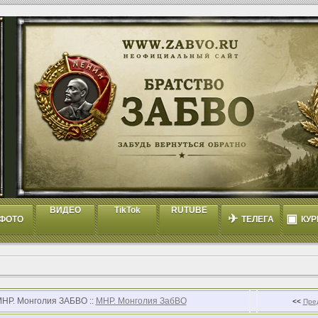
ВИДЕО
TikTok
RUTUBE
✈
▣
ФОТО
ТЕЛЕГА
КУР
МНР. Монголия ЗАБВО ::
МНР. Монголия ЗабВО
<<
Пре