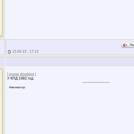
По
15.04.15 : 17:12
[ image disabled ]
У КПД 1982 год.
. Авиоматор