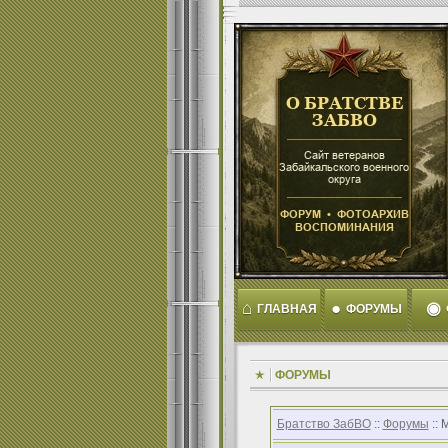
⌂
●
◉
ГЛАВНАЯ
ФОРУМЫ
ФОРУМЫ
Братство ЗабВО
::
Форумы
:: 