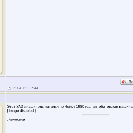
По
15.04.15 : 17:44
Этот УАЗ в наши годы катался по Чойру 1980 год , автобатовская машина
[ image disabled ]
. Авиоматор