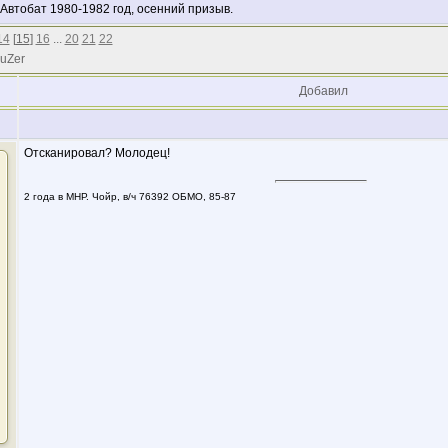
 Автобат 1980-1982 год, осенний призыв.
14
[
15
]
16
...
20
21
22
 uZer
Добавил
Отсканировал? Молодец!
2 года в МНР. Чойр, в/ч 76392 ОБМО, 85-87