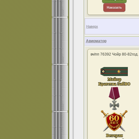
Наказать
Наверх
Авиоматор
вч/пп 76392 Чойр 80-82год.