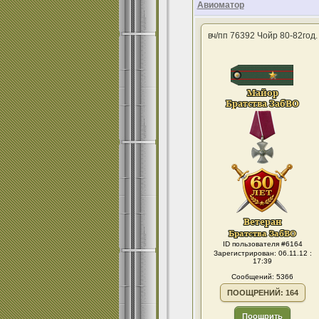
Авиоматор
вч/пп 76392 Чойр 80-82год.
ID пользователя #6164
Зарегистрирован: 06.11.12 :
17:39
Сообщений: 5366
ПООЩРЕНИЙ: 164
Поощрить