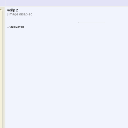
Чойр 2
[ image disabled ]
. Авиоматор