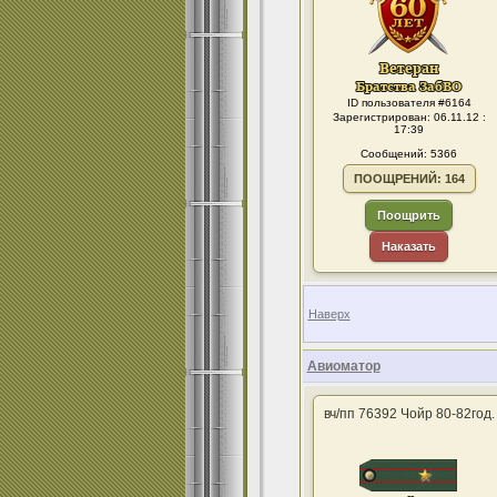
ID пользователя #6164
Зарегистрирован: 06.11.12 :
17:39
Сообщений: 5366
ПООЩРЕНИЙ: 164
Поощрить
Наказать
Наверх
Авиоматор
вч/пп 76392 Чойр 80-82год.