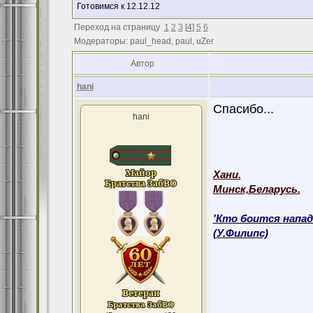
Готовимся к 12.12.12
Переход на страницу
1
2
3
[
4
]
5
6
Модераторы: paul_head, paul, uZer
Автор
hani
Спасибо...
hani
Хани.
Минск,Беларусь.
'Кто боится напад
(У.Филипс)