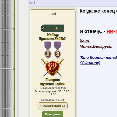
hani
Когда же конец
hani
Я отвечу...-
НИ
-
Хани.
Минск,Беларусь.
'Кто боится напад
(У.Филипс)
ID пользователя #26
Зарегистрирован: 30.10.06 :
11:58
Сообщений: 7129
ПООЩРЕНИЙ: 63
Поощрить