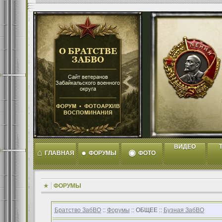
ВИДЕО
T
⌂
●
◉
ГЛАВНАЯ
ФОРУМЫ
ФОТО
ФОРУМЫ
Братство ЗабВО
::
Форумы
:: ОБЩЕЕ ::
Бузная ЗабВО