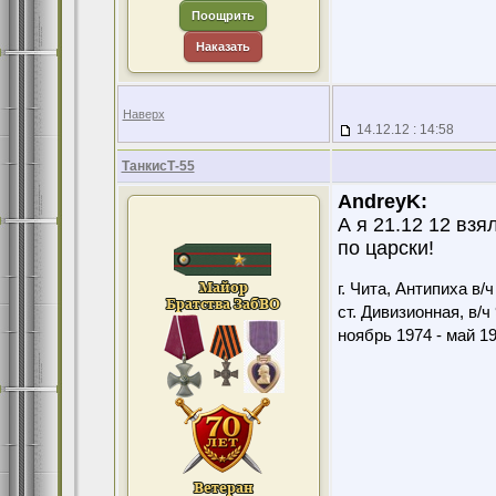
Поощрить
Наказать
Наверх
14.12.12 : 14:58
ТанкисТ-55
AndreyK:
А я 21.12 12 взя
по царски!
г. Чита, Антипиха в/
ст. Дивизионная, в/ч
ноябрь 1974 - май 1