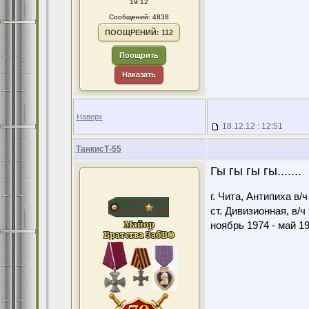
19:12
Сообщений: 4838
ПООЩРЕНИЙ: 112
Поощрить
Наказать
Наверх
18.12.12 : 12:51
ТанкисТ-55
Гы гы гы гы.......
г. Чита, Антипиха в/
ст. Дивизионная, в/ч
ноябрь 1974 - май 1