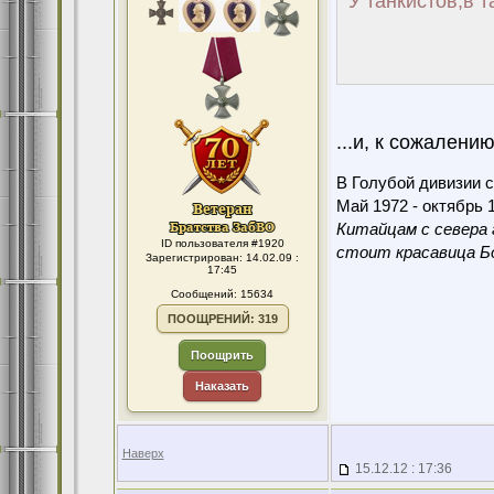
У танкистов,в т
...и, к сожалени
В Голубой дивизии с
Май 1972 - октябрь 1
Китайцам с севера 
ID пользователя #1920
стоит красавица Бо
Зарегистрирован: 14.02.09 :
17:45
Сообщений: 15634
ПООЩРЕНИЙ: 319
Поощрить
Наказать
Наверх
15.12.12 : 17:36