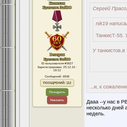
Сергей Прасо
nik19 написа
ТанкисТ-55. 
У танкистов,в 
ID пользователя #3927
Зарегистрирован: 25.12.10 :
19:12
Сообщений: 4838
ПООЩРЕНИЙ: 112
...и, к сожален
Поощрить
Наказать
Дааа --у нас в Р
несколько дней 
недель.