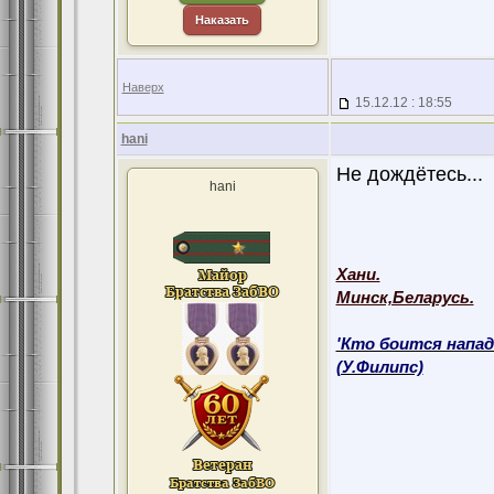
Наказать
Наверх
15.12.12 : 18:55
hani
Не дождётесь...
hani
Хани.
Минск,Беларусь.
'Кто боится напад
(У.Филипс)