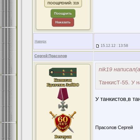
ПООЩРЕНИЙ: 319
Поощрить
Наказать
Наверх
15.12.12 : 13:58
Сергей Прасолов
nik19 написал(а
ТанкисТ-55. У 
У танкистов,в тан
Прасолов Сергей