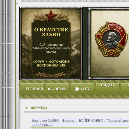
ВИДЕО
T
⌂
●
◉
ГЛАВНАЯ
ФОРУМЫ
ФОТО
ФОРУМЫ
Братство ЗабВО
::
Форумы
:: БАЙКИ ЗАБВО ::
"Прощай арма
забайкальца