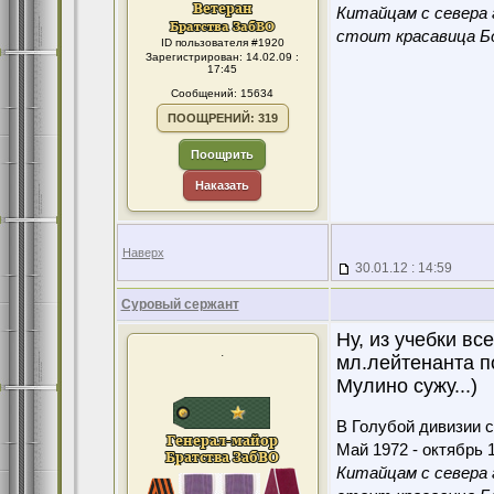
Китайцам с севера 
стоит красавица Бо
ID пользователя #1920
Зарегистрирован: 14.02.09 :
17:45
Сообщений: 15634
ПООЩРЕНИЙ: 319
Поощрить
Наказать
Наверх
30.01.12 : 14:59
Суровый сержант
Ну, из учебки в
.
мл.лейтенанта п
Мулино сужу...)
В Голубой дивизии с
Май 1972 - октябрь 1
Китайцам с севера 