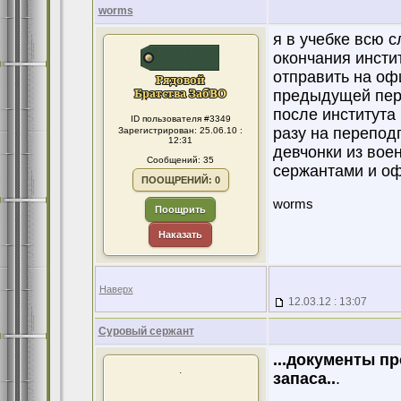
worms
я в учебке всю с
окончания инсти
отправить на офи
предыдущей пер
после института 
ID пользователя #3349
разу на переподг
Зарегистрирован: 25.06.10 :
12:31
девчонки из вое
Сообщений: 35
сержантами и оф
ПООЩРЕНИЙ: 0
worms
Поощрить
Наказать
Наверх
12.03.12 : 13:07
Суровый сержант
...документы п
.
запаса..
.