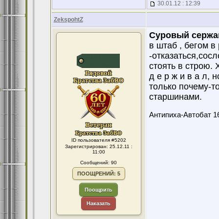
30.01.12 : 12:39
ZekspohtZ
Суровый сержа
в штаб , бегом 
-отказаться,сосл
стоять в строю. 
д е р ж и в а л,
только почему-т
старшинами.
Антипиха-Автобат 1
ID пользователя #5202
Зарегистрирован: 25.12.11 :
11:00
Сообщений: 90
ПООЩРЕНИЙ: 5
Поощрить
Наказать