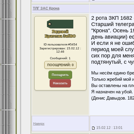
ТЛГ ЗАС Крона
2 рота ЗКП 1682 
Старший телегра
"Крона". Осень 1
день авиации) е
И если я не оши
ID пользователя #5454
период моей слу
Зарегистрирован: 15.02.12 :
12:46
сих пор для мен
Сообщений: 1
подтянутый, с ч
ПООЩРЕНИЙ: 0
Мы несём едино бре
Поощрить
Только жребий мой и
Наказать
Вы оставлены на пл
Я назначен на убой.
(Денис Давыдов. 1826
Наверх
15.02.12 : 13:01