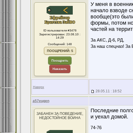
У меня в военни
начало взводе с
вообще(это были
формы, потом но
частей на терри
ID пользователя #3476
Зарегистрирован: 23.08.10 :
14:29
За АКС, Д-6, РД,
Сообщений: 148
За наш спецназ! За 
ПООЩРЕНИЙ: 5
Поощрить
Наказать
Наверх
28.05.11 : 18:52
a57eugen
Последние полго
ЗАБАНЕН ЗА ПОВЕДЕНИЕ,
и уехал домой.
НЕДОСТОЙНОЕ ВОИНА
74-76