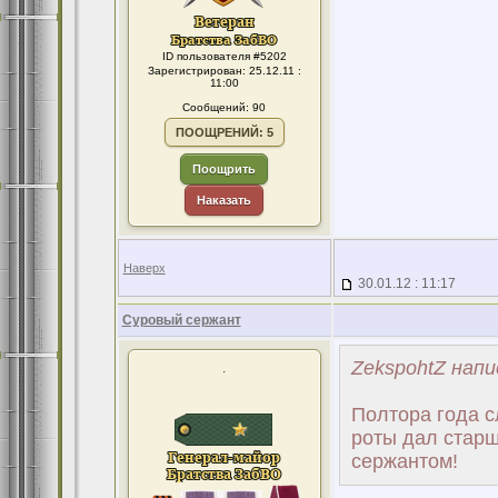
ID пользователя #5202
Зарегистрирован: 25.12.11 :
11:00
Сообщений: 90
ПООЩРЕНИЙ: 5
Поощрить
Наказать
Наверх
30.01.12 : 11:17
Суровый сержант
ZekspohtZ напи
.
Полтора года с
роты дал старш
сержантом!