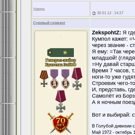
Наверх
30.01.12 : 14:27
Суровый сержант
ZekspohtZ:
Я где
.
Кумпол кажет: =
через звание - 
Я ему: =Так чере
младшой! (глядя 
=Ну давай старш
Время 7 часов, т.
ноги-то уже гудят
Строевик чего-то
И, представь, гд
Самолёт из Борзи
А я ночным поезд
Вот и выбирай: с
В Голубой дивизии с
Май 1972 - октябрь 1