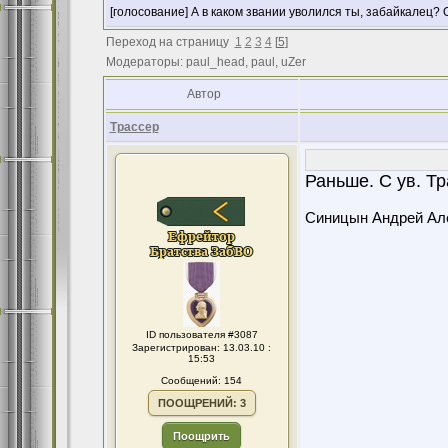
[голосование] А в каком звании уволился ты, забайкалец? 
Переход на страницу
1
2
3
4
[
5
]
Модераторы: paul_head, paul, uZer
Автор
Трассер
Раньше. С ув. Тр
Синицын Андрей Ал
ID пользователя #3087
Зарегистрирован: 13.03.10 :
15:53
Сообщений: 154
ПООЩРЕНИЙ: 3
Поощрить