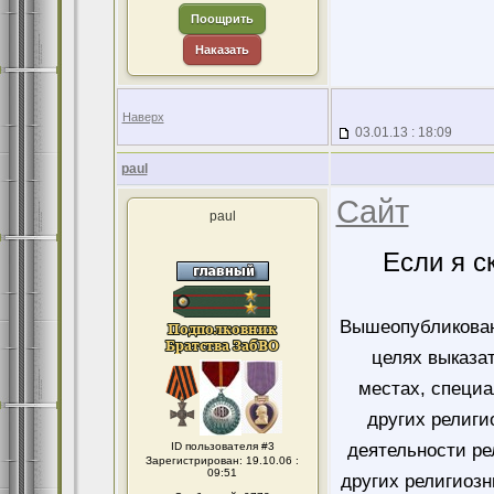
Поощрить
Наказать
Наверх
03.01.13 : 18:09
paul
Сайт
paul
Если я с
Вышеопубликован
целях выказа
местах, специ
других религи
ID пользователя #3
деятельности ре
Зарегистрирован: 19.10.06 :
09:51
других религиозн