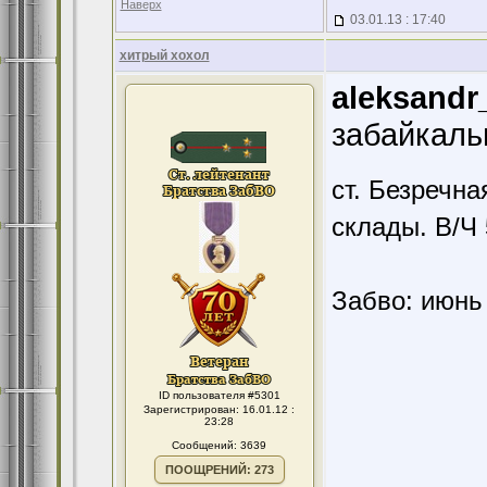
Наверх
03.01.13 : 17:40
хитрый хохол
aleksandr
забайкальц
ст. Безречн
склады. В/Ч
Забво: июнь 
ID пользователя #5301
Зарегистрирован: 16.01.12 :
23:28
Сообщений: 3639
ПООЩРЕНИЙ: 273