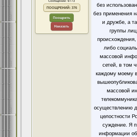
Сообщений: 9773
без использован
ПООЩРЕНИЙ: 376
без применения н
Поощрить
и дружбе, а т
Наказать
группы лиц
происхождения, 
либо социаль
массовой инфо
сетей, в том 
каждому моему в
вышеопубликова
массовой и
телекоммуника
осуществлению д
целостности Ро
суждение. Я 
информации об