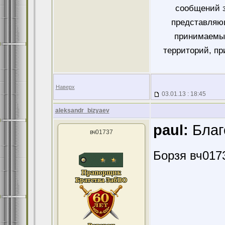
сообщений 
представляющ
принимаемых
территорий, пр
Наверх
03.01.13 : 18:45
aleksandr_bizyaev
paul:
Благ
вч01737
Борзя вч017