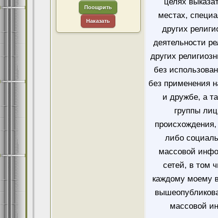
целях выказа
Поощрить
местах, специ
Наказать
других религи
деятельности ре
других религиозн
без использован
без применения н
и дружбе, а т
группы лиц
происхождения, 
либо социаль
массовой инфо
сетей, в том 
каждому моему в
вышеопубликова
массовой и