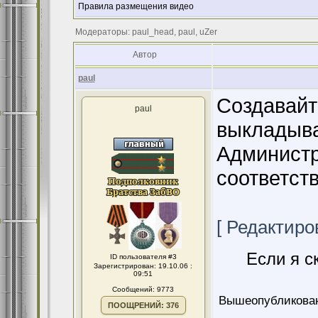
Правила размещения видео
Модераторы: paul_head, paul, uZer
Автор
paul
Создавайт
paul
выкладыва
Администр
соответст
[ Редактиров
Если я с
ID пользователя #3
Зарегистрирован: 19.10.06 :
09:51
Сообщений: 9773
Вышеопубликован
ПООЩРЕНИЙ: 376