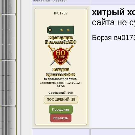
aleksandr_bizyaev
хитрый х
вч01737
сайта не с
Борзя вч017
ID пользователя #6097
Зарегистрирован: 12.10.12 :
14:56
Сообщений: 505
ПООЩРЕНИЙ: 15
Поощрить
Наказать