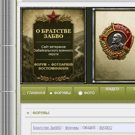
ВИДЕО
T
⌂
●
◉
ГЛАВНАЯ
ФОРУМЫ
ФОТО
ФОРУМЫ
Братство ЗабВО
::
Форумы
:: ОБЩЕЕ ::
ВИДЕО