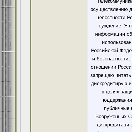
телекоммуника
осуществлению д
целостности Ро
суждение. Я 
информации об
использован
Российской Феде
и безопасности,
отношении Росси
запрещаю читать 
дискредитирую и
в целях защ
поддержания
публичные 
Вооруженных Си
дискредитацию