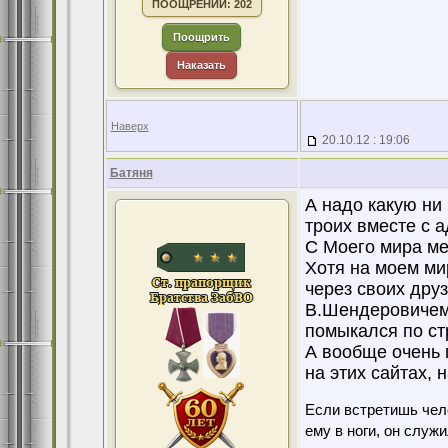
ПООЩРЕНИЙ: 202
Поощрить
Наказать
Наверх
20.10.12 : 19:06
Батяня
А надо какую ни 
троих вместе с а
С Моего мира ме
Хотя на моем ми
через своих дру
В.Шендеровичем,
помыкался по ст
А вообще очень 
на этих сайтах, 
Если встретишь чело
ему в ноги, он служ