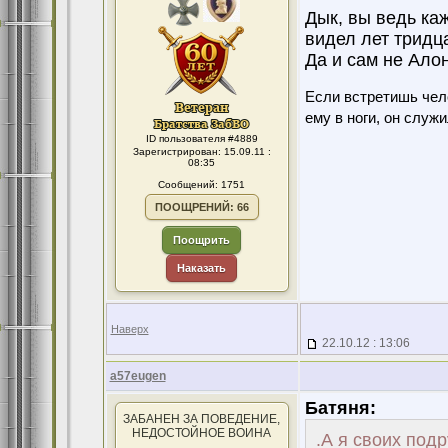
Дык, вы ведь каж
видел лет тридца
Да и сам не Алон
Если встретишь чело
ему в ноги, он служ
ID пользователя #4889
Зарегистрирован: 15.09.11 :
08:35
Сообщений: 1751
ПООЩРЕНИЙ: 66
Поощрить
Наказать
Наверх
22.10.12 : 13:06
a57eugen
Батяня:
ЗАБАНЕН ЗА ПОВЕДЕНИЕ,
НЕДОСТОЙНОЕ ВОИНА
.А я своих подр