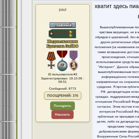
хватит здесь пи
paul
Вышеопубликованным пост
чувствам верующих, не в 
обрядов и церемоний, без в
других религиозных обря
положения (за неимением он
также возвышению достоинс
происхождения, отношен
использованием средств ма
"Интернет". Данное обращ
вышеопубликованным посто
ID пользователя #3
информационно-телекомм
Зарегистрирован: 19.10.06 :
09:51
направленных на сохранени
суждение. Я против публи
Сообщений: 9773
РФ, дискредитации испо
ПООЩРЕНИЙ: 376
граждан, поддержания между
отношении Российской Федер
Поощрить
согласен. Этим постом я 
интересов Российской Фе
Наказать
публичные не призываю к 
целях, либо на дискредит
пределами территор
добровольческими формир
Вооруженные Силы Российс