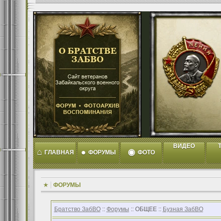
ВИДЕО
T
⌂
●
◉
ГЛАВНАЯ
ФОРУМЫ
ФОТО
ФОРУМЫ
Братство ЗабВО
::
Форумы
:: ОБЩЕЕ ::
Бузная ЗабВО