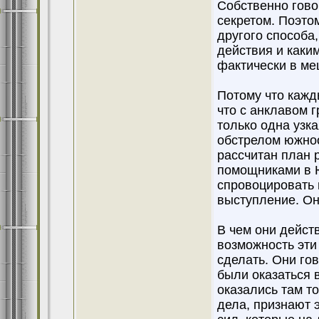
Собственно гово
секретом. Поэтом
другого способа,
действия и каки
фактически в ме
Потому что кажд
что с анклавом 
только одна узк
обстрелом южноо
рассчитан план 
помощниками в Ю
спровоцировать г
выступление. Он
В чем они дейст
возможность эти
сделать. Они го
были оказаться в
оказались там то
дела, признают 