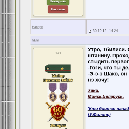
Поощрить
Наказать
Наверх
30.10.12 : 14:24
hani
Утро, Тбилиси. 
hani
штанину. Проход
стыдить первог
-Гоги, что ты д
-Э-э-э Шако, он
нэ хочу!
Хани.
Минск,Беларусь.
'Кто боится напад
(У.Филипс)