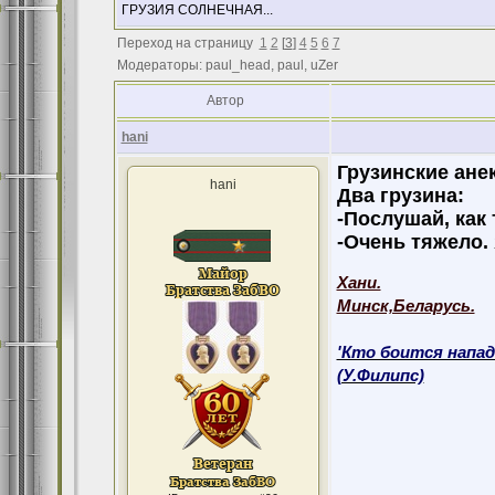
ГРУЗИЯ СОЛНЕЧНАЯ...
Переход на страницу
1
2
[
3
]
4
5
6
7
Модераторы: paul_head, paul, uZer
Автор
hani
Грузинские ане
hani
Два грузина:
-Послушай, как
-Очень тяжело.
Хани.
Минск,Беларусь.
'Кто боится напад
(У.Филипс)