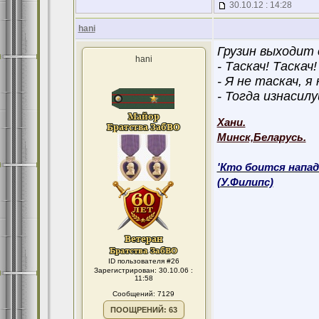
30.10.12 : 14:28
hani
Грузин выходит 
hani
- Таскач! Таскач!
- Я не таскач, я
- Тогда изнасил
Хани.
Минск,Беларусь.
'Кто боится напад
(У.Филипс)
ID пользователя #26
Зарегистрирован: 30.10.06 :
11:58
Сообщений: 7129
ПООЩРЕНИЙ: 63