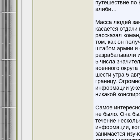
путешествие по 
алиби…
Масса людей зан
касается отдачи 
рассказал коман
том, как он полу
штабом армии и 
разрабатывали ис
5 числа значите
военного округа
шести утра 5 авг
границу. Огромн
информации уже 
никакой конспиро
Самое интересно
не было. Она был
течение несколь
информации, кот
занимается изуч