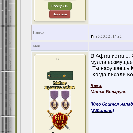
Поощрить
Наказать
Наверх
30.10.12 : 14:32
hani
В Афганистане. 
hani
мулла возмущае
-Ты нарушаешь К
-Когда писали К
Хани.
Минск,Беларусь.
'Кто боится напад
(У.Филипс)