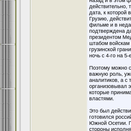
назад и в этом 
действительно, 
дата, к которой
Грузию, действит
фильме и в неда
подтверждена да
президентом Ме
штабом войскам 
грузинской гран
ночь с 4-го на 5-
Поэтому можно с
важную роль, уж
аналитиков, а с 
организовывал э
которые принима
властями.
Это был действи
готовился росси
Южной Осетии. П
стороны исполня