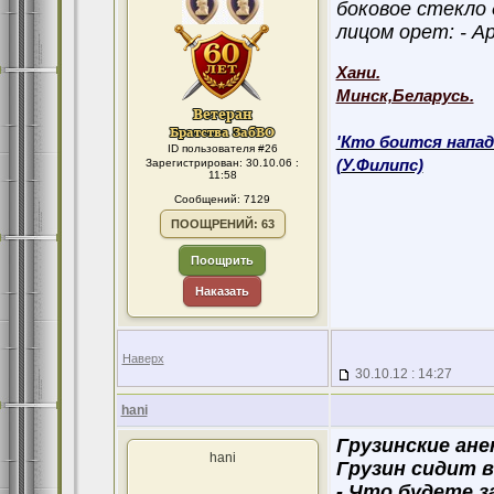
боковое стекло
лицом орет: - А
Хани.
Минск,Беларусь.
'Кто боится напад
ID пользователя #26
Зарегистрирован: 30.10.06 :
(У.Филипс)
11:58
Сообщений: 7129
ПООЩРЕНИЙ: 63
Поощрить
Наказать
Наверх
30.10.12 : 14:27
hani
Грузинские ан
hani
Грузин сидит 
- Что будете 