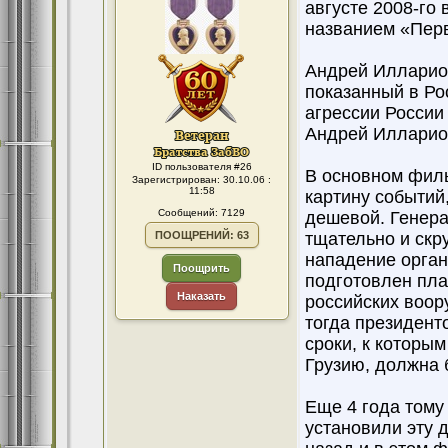
августе 2008-го
названием «Перв
Андрей Илларион
показанный в Ро
агрессии России 
Андрей Илларио
ID пользователя #26
В основном фил
Зарегистрирован: 30.10.06 :
11:58
картину событий
Сообщений: 7129
дешевой. Генера
ПООЩРЕНИЙ: 63
тщательно и скр
нападение орган
Поощрить
подготовлен пл
Наказать
российских воор
тогда президент
сроки, к которы
Грузию, должна 
Еще 4 года тому
установили эту д