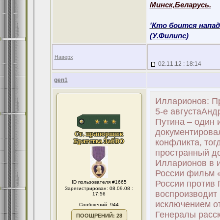
Минск,Беларусь.
'Кто боится напад
(У.Филипс)
Наверх
02.11.12 : 18:14
gen1
Илларионов: Приказ на интервенцию в Грузию был отдан с 4-е на 5-е августаАндрей Илларионов, бывший советник президента Путина – один из немногих, кто очень внимательно следил и документировал события в Южной Осетии буквально с первого дня конфликта, тогда же в августе 2008-го выдал в Интернете пространный доклад под названием «Первые итоги».Андрей Илларионов в интервью "Эхо Москвы" комментирует показанный в России фильм «Потерянный день» об августовской агрессии России против Грузии.Андрей Илларионов:В основном фильм воспроизводит более-менее реалистическую картину событий, за исключением откровенной пропаганды, довольно дешевой. Генералы рассказывают о том, как в течение долгих лет тщательно и скрупулезно они готовили нападение на Грузию, как это нападение организовывалось российским руководством, как был подготовлен план нападения на Грузию Генеральным штабом российских вооруженных сил, как этот план был утвержден бывшим тогда президентом Владимиром Путиным, как этот план установил сроки, к которым вооруженная группировка, готовая к нападению на Грузию, должна быть введена в состояние боевой готовности.Еще 4 года тому назад совместными усилиями с коллегами мы установили эту дату – 1 декабря 2007 года. Несколько дней тому назад и в этом фильме, и сам Владимир Путин подтвердили, что, действительно, такой план Генеральным штабом был разработан, дата, к которой войска должны были быть готовы для нападению на Грузию, действительно стоял 2007 год. Но самое главное в этом фильме и в недавних комментариях Владимира Путина – подтверждена дата отдачи приказа исполнявшим тогда обязанности президентом Медведевым Генеральному штабу и Генеральным штабом войскам на Северном Кавказе для перехода российско-грузинской границы и для осуществления интервенции в Грузию. Это ночь с 4-го на 5-е августа 2008 года.Поэтому можно сказать, что этот фильм выполнял достаточно важную роль, уже подтверждая не с точки зрения наблюдателей, аналитиков, а с точки зрения и тех, кто непосредственно организовывал это нападение, важнейшие события, даты, решения, которые принимались российскими гражданскими и военными властями.Это был действительно конфликт. План этот долго готовился, готовился российскими властями, с помощью их помощников в Южной Осетии. Потому что ключевую роль в провокации с грузинской стороны исполняли именно осетинские подразделения.Получив приказ в
ID пользователя #1665
Зарегистрирован: 08.09.08 :
17:56
Сообщений: 944
ПООЩРЕНИЙ: 28