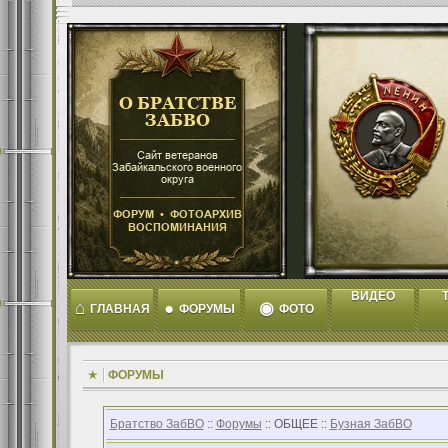
ВИДЕО
T
⌂
●
◉
ГЛАВНАЯ
ФОРУМЫ
ФОТО
ФОРУМЫ
Братство ЗабВО
::
Форумы
:: ОБЩЕЕ ::
Бузная ЗабВО