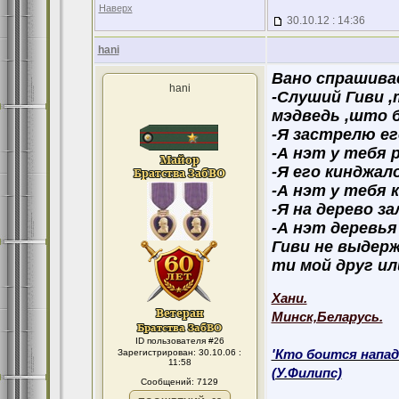
Наверх
30.10.12 : 14:36
hani
Вано спрашивае
hani
-Слуший Гиви ,
мэдведь ,што 
-Я застрелю ег
-А нэт у тебя
-Я его кинджал
-А нэт у тебя 
-Я на дерево зал
-А нэт деревья
Гиви не выдерж
ти мой друг ил
Хани.
Минск,Беларусь.
ID пользователя #26
Зарегистрирован: 30.10.06 :
'Кто боится напад
11:58
(У.Филипс)
Сообщений: 7129