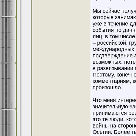
Мы сейчас получ
которые занимаю
уже в течение д
события по данн
лиц, в том числе
– российской, гр
международных н
подтверждение э
возможных, пот
в развязывании 
Поэтому, конечн
комментариям, к
произошло.
Что меня интере
значительную час
принимаются реш
это те люди, кот
войны на сторон
Осетии. Более т