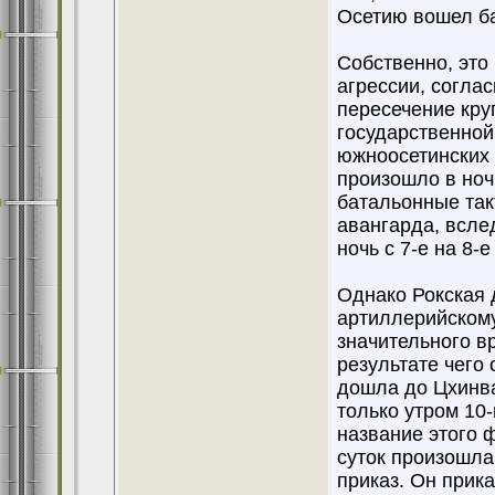
Осетию вошел ба
Собственно, это
агрессии, согла
пересечение кр
государственной 
южноосетинских 
произошло в ночь
батальонные так
авангарда, всле
ночь с 7-е на 8-
Однако Рокская 
артиллерийскому
значительного в
результате чего
дошла до Цхинва
только утром 10-
название этого 
суток произошла
приказ. Он прика