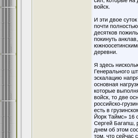
сил, которые на
войск.
И эти двое суто
почти полностью
десятков пожилы
покинуть анклав
южноосетинскими
деревни.
Я здесь нискольк
Генерального шт
эскалацию напря
основная нагруз
которые выполня
войск, то две о
российско-грузин
есть в грузинск
Йорк Таймс» 16 
Сергей Багапш, р
днем об этом со
том, что сейчас