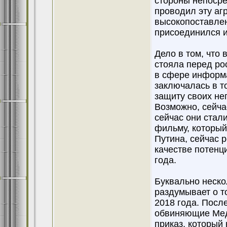
стороны непосре
проводил эту аг
высокопоставлен
присоединился и
Дело в том, что
стояла перед ро
в сфере информ
заключалась в т
защиту своих не
Возможно, сейчас
сейчас они стал
фильму, который
Путина, сейчас 
качестве потенц
года.
Буквально неско
раздумывает о т
2018 года. Посл
обвиняющие Медв
приказ, который 