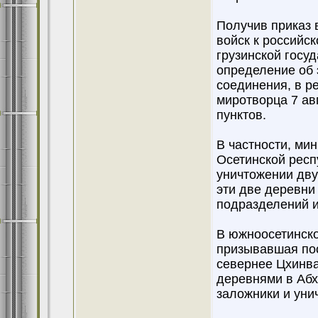
Получив приказ в
войск к российск
грузинской госу
определение об 
соединения, в р
миротворца 7 ав
пунктов.
В частности, ми
Осетинской респу
уничтожении двух
эти две деревни
подразделений и
В южноосетинско
призывавшая пос
севернее Цхинвал
деревнями в Абх
заложники и уни