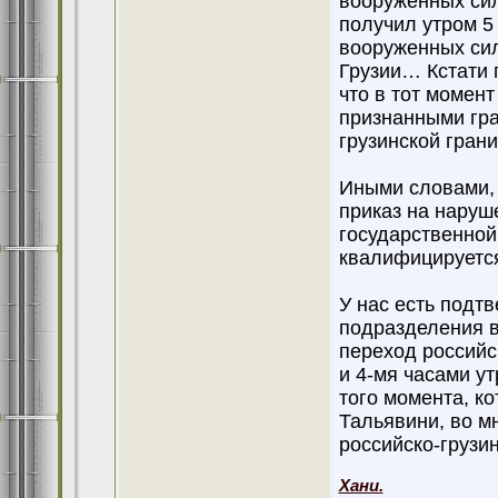
вооруженных си
получил утром 5
вооруженных сил
Грузии… Кстати 
что в тот момен
признанными гра
грузинской гран
Иными словами, в
приказ на наруш
государственной
квалифицируется
У нас есть подт
подразделения в
переход российс
и 4-мя часами утр
того момента, к
Тальявини, во м
российско-грузи
Хани.