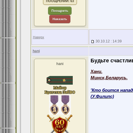
ПООЩРЕНИЙ: 63
Поощрить
Наказать
Наверх
30.10.12 : 14:39
hani
Будьте счастлив
hani
Хани.
Минск,Беларусь.
'Кто боится напад
(У.Филипс)