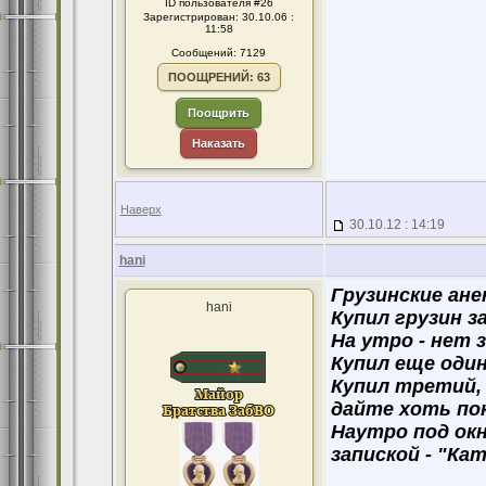
ID пользователя #26
Зарегистрирован: 30.10.06 :
11:58
Сообщений: 7129
ПООЩРЕНИЙ: 63
Поощрить
Наказать
Наверх
30.10.12 : 14:19
hani
Грузинские ан
hani
Купил грузин з
На утро - нет 
Купил еще один
Купил третий, 
дайте хоть по
Наутро под окн
запиской - "Ка