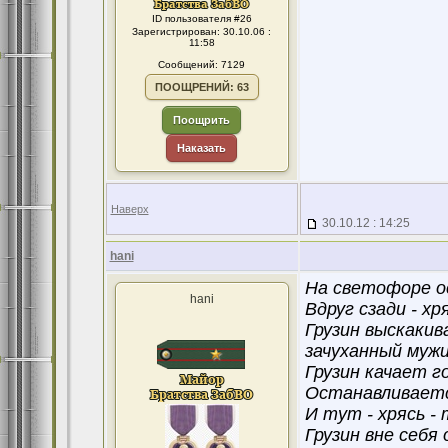
ID пользователя #26
Зарегистрирован: 30.10.06 :
11:58
Сообщений: 7129
ПООЩРЕНИЙ: 63
Поощрить
Наказать
Наверх
30.10.12 : 14:25
hani
На светофоре о
hani
Вдруг сзади - хр
Грузин выскакив
зачуханный муж
Грузин качает г
Останавливаетс
И тут - хрясь -
Грузин вне себя