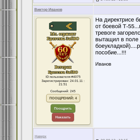
Виктор Иванов
На директрисе бы
от боевой Т-55..
тревоге загорелс
вытащил в поле 
боеукладкой)....
пособие...!!!
Иванов
ID пользователя #4075
Зарегистрирован: 24.01.11 :
21:51
Сообщений: 245
ПООЩРЕНИЙ: 4
Поощрить
Наказать
Наверх