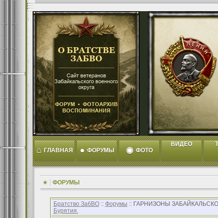
ВИДЕО
T
⌂
●
◉
ГЛАВНАЯ
ФОРУМЫ
ФОТО
ФОРУМЫ
Братство ЗабВО
::
Форумы
:: ГАРНИЗОНЫ ЗАБАЙКАЛЬСКО
Бурятия.