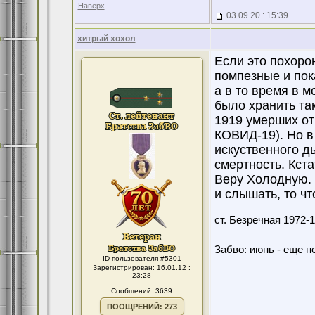
Наверх
03.09.20 : 15:39
хитрый хохол
Если это похорон
помпезные и пок
а в то время в 
было хранить та
1919 умерших от
КОВИД-19). Но в
искуственного д
смертность. Кст
Веру Холодную. 
и слышать, то чт
ст. Безречная 1972
Забво: июнь - еще не
ID пользователя #5301
Зарегистрирован: 16.01.12 :
23:28
Сообщений: 3639
ПООЩРЕНИЙ: 273