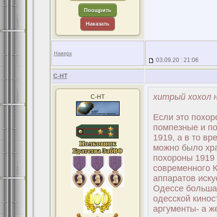
Поощрить
Наказать
Наверх
03.09.20 : 21:06
С-НТ
хитрый хохол н
С-НТ
Если это похор
помпезные и по
1919, а в то в
можно было хра
похороны 1919 
современного К
аппаратов иску
Одессе большая
одесской кинос
аргументы- а ж