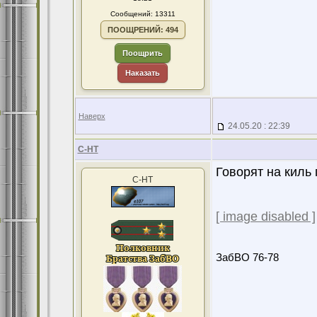
Сообщений: 13311
ПООЩРЕНИЙ: 494
Поощрить
Наказать
Наверх
24.05.20 : 22:39
С-НТ
Говорят на киль
С-НТ
[ image disabled ]
ЗабВО 76-78