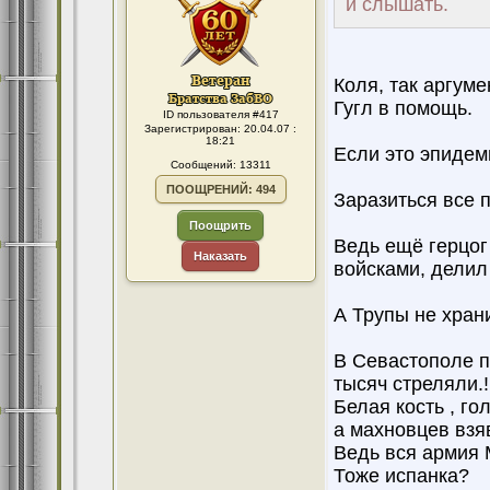
и слышать.
Коля, так аргуме
Гугл в помощь.
ID пользователя #417
Зарегистрирован: 20.04.07 :
18:21
Если это эпидем
Сообщений: 13311
ПООЩРЕНИЙ: 494
Заразиться все 
Поощрить
Ведь ещё герцог
Наказать
войсками, делил
А Трупы не храни
В Севастополе п
тысяч стреляли.!
Белая кость , гол
а махновцев вз
Ведь вся армия М
Тоже испанка?