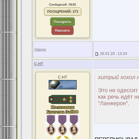
Сообщений: 3639
ПООЩРЕНИЙ: 273
Поощрить
Наказать
Наверх
26.01.20 : 13:24
С-НТ
хитрый хохол н
С-НТ
Это не одессит
как речь идёт 
"Ланжерон".