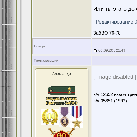
Или ты этого до 
[ Редактирование 04
ЗабВО 76-78
Наверх
03.09.20 : 21:49
Тренажёрщик
Александр
[ image disabled ]
в/ч 12652 взвод тре
в/ч 05651 (1992)