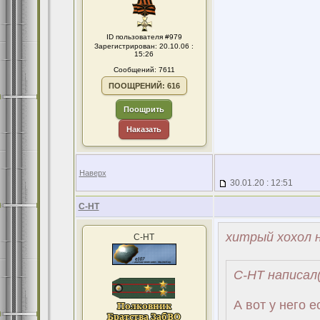
ID пользователя #979
Зарегистрирован: 20.10.06 :
15:26
Сообщений: 7611
ПООЩРЕНИЙ: 616
Поощрить
Наказать
Наверх
30.01.20 : 12:51
С-НТ
хитрый хохол н
С-НТ
С-НТ написал(
А вот у него ес