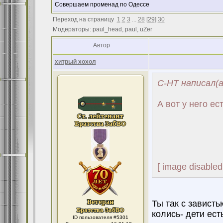
Совершаем променад по Одессе
Переход на страницу
1
2
3
...
28
[
29
]
30
Модераторы: paul_head, paul, uZer
Автор
хитрый хохол
С-НТ написал(а
А вот у него ест
[ image disabled
Ты так с зависть
колись- дети ест
ID пользователя #5301