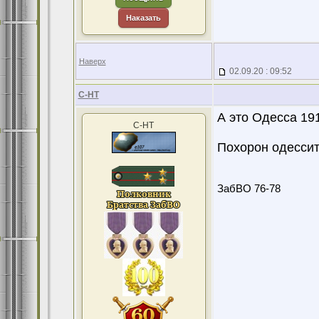
Наказать
Наверх
02.09.20 : 09:52
С-НТ
А это Одесса 19
С-НТ
Похорон одессит
ЗабВО 76-78