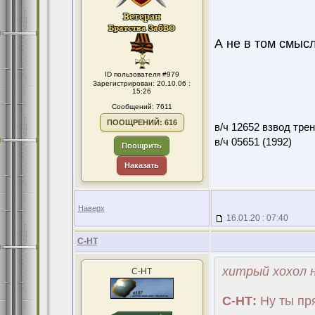
А не в том смыс
ID пользователя #979
Зарегистрирован: 20.10.06 :
15:26
Сообщений: 7611
ПООЩРЕНИЙ: 616
в/ч 12652 взвод тре
в/ч 05651 (1992)
Поощрить
Наказать
Наверх
16.01.20 : 07:40
С-НТ
хитрый хохол н
С-НТ
С-НТ:
Ну ты пр