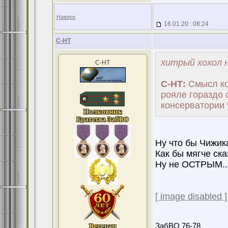
Наверх
16.01.20 : 08:24
С-НТ
хитрый хохол н
С-НТ
С-НТ:
Смысл кон
рояле гораздо 
консерватории у
Ну что бы Чижика
Как бы мягче сказ
Ну не ОСТРЫМ..
[ image disabled ]
ЗабВО 76-78