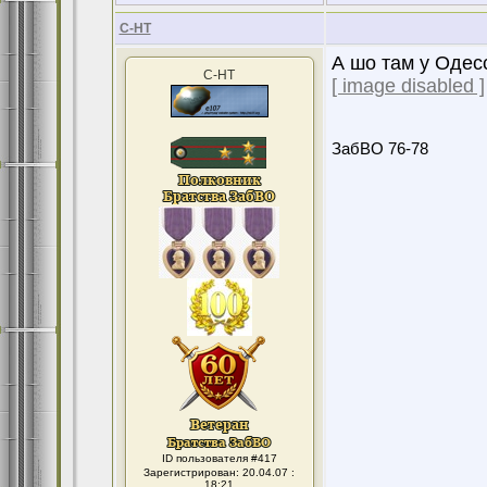
С-НТ
А шо там у Одес
С-НТ
[ image disabled ]
ЗабВО 76-78
ID пользователя #417
Зарегистрирован: 20.04.07 :
18:21