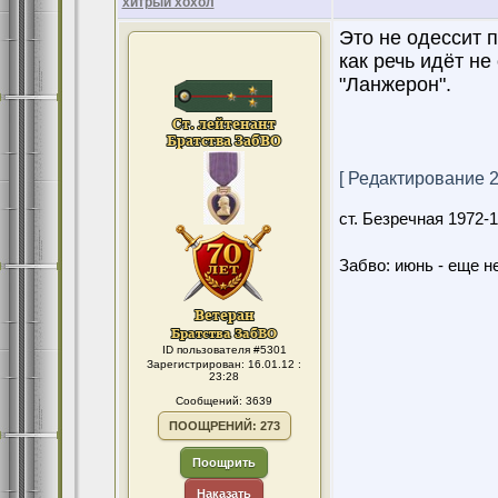
хитрый хохол
Это не одессит п
как речь идёт не
"Ланжерон".
[ Редактирование 26
ст. Безречная 1972
Забво: июнь - еще не
ID пользователя #5301
Зарегистрирован: 16.01.12 :
23:28
Сообщений: 3639
ПООЩРЕНИЙ: 273
Поощрить
Наказать