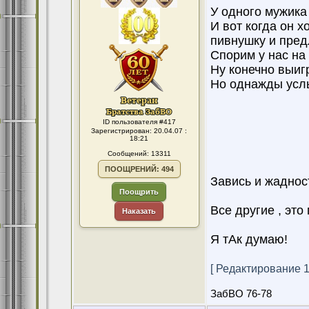
У одного мужика
И вот когда он х
пивнушку и пред
Спорим у нас на
Ну конечно выиг
Но однажды услы
ID пользователя #417
Зарегистрирован: 20.04.07 :
18:21
Сообщений: 13311
ПООЩРЕНИЙ: 494
Завись и жаднос
Поощрить
Все другие , это
Наказать
Я тАк думаю!
[ Редактирование 15
ЗабВО 76-78