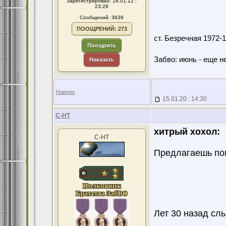
Зарегистрирован: 16.01.12 :
23:28
Сообщений: 3639
ПООЩРЕНИЙ: 273
ст. Безречная 1972
Поощрить
Забво: июнь - еще не
Наказать
Наверх
15.01.20 : 14:30
С-НТ
хитрый хохол:
С-НТ
Предлагаешь по
Лет 30 назад сл