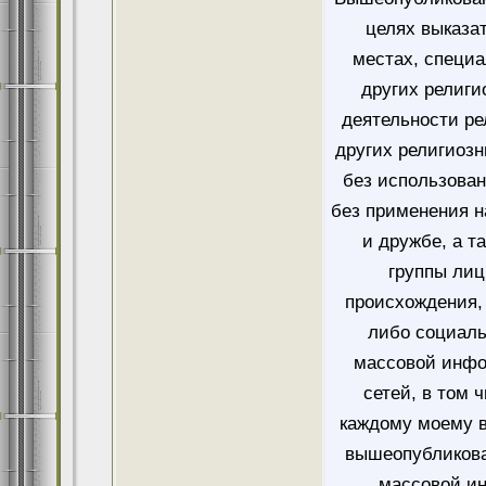
целях выказа
местах, специ
других религи
деятельности ре
других религиозн
без использован
без применения н
и дружбе, а т
группы лиц
происхождения, 
либо социаль
массовой инфо
сетей, в том 
каждому моему в
вышеопубликова
массовой и