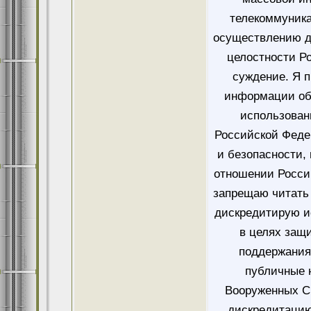
телекоммуника
осуществлению д
целостности Ро
суждение. Я 
информации об
использован
Российской Феде
и безопасности,
отношении Росси
запрещаю читать 
дискредитирую и
в целях защ
поддержания
публичные 
Вооруженных Си
дискредитацию