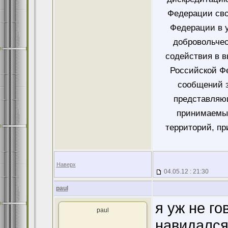
Федерации сво
Федерации в у
добровольче
содействия в 
Российской Ф
сообщений 
представляющ
принимаемых
территорий, пр
Наверх
04.05.12 : 21:30
paul
я уж не г
paul
навидался