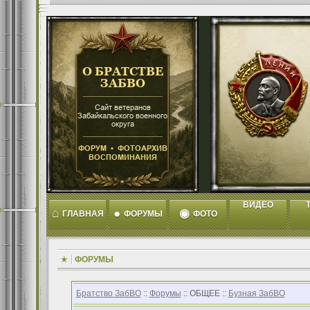
ВИДЕО
T
⌂
●
◉
ГЛАВНАЯ
ФОРУМЫ
ФОТО
ФОРУМЫ
Братство ЗабВО
::
Форумы
:: ОБЩЕЕ ::
Бузная ЗабВО