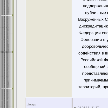
поддержания
публичные 
Вооруженных Си
дискредитацию
Федерации сво
Федерации в у
добровольче
содействия в 
Российской Ф
сообщений 
представляющ
принимаемых
территорий, пр
Наверх
04.05.12 : 21:27