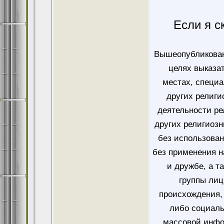
Если я с
Вышеопубликован
целях выказа
местах, специ
других религи
деятельности ре
других религиозн
без использован
без применения н
и дружбе, а т
группы лиц
происхождения, 
либо социаль
массовой инфо