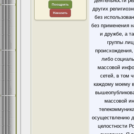
деятельности ре
Поощрить
других религиозн
Наказать
без использован
без применения н
и дружбе, а т
группы лиц
происхождения, 
либо социаль
массовой инфо
сетей, в том 
каждому моему в
вышеопубликова
массовой и
телекоммуника
осуществлению д
целостности Ро