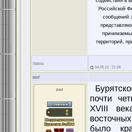
содействия в 
Российской Ф
сообщений 
представляющ
принимаемых
территорий, пр
Наверх
04.05.12 : 21:26
paul
Бурятское казачье войско образовалось почти четыре столетия назад. В начале XVIII века политическое положение на восточных границах Российской империи было крайне тяжелое. Из-за неудачи восстания монгольских ойратов (джунгар) против маньчжурского правительства в 1750 году многие из них бежали в Россию, которая не выдавала перебежчиков маньчжурам и китайцам, из-за чего маньчжурское правительство предъявило России ультиматум. Пограничные территории в то время были почти не заселены русскими, оберегать границу было совершенно некому, и правительство прибегло к местному населению, тунгусскому и бурятскому. Из бурят ближе всех к границе находились селенгинские и хоринские, они и охраняли границу первое время. Охранная повинность стеснила хозяйственную деятельность бурят-казаков, кочевой быт которых вынуждал их передвигаться с места на место, и они сами решили, по примеру тунгусов, сформировать казачьи сотни из числа ясачных, то есть платящих дань. Бурятские старшины 14 родов селенгинцев подали правительству просьбу выделить из их среды особые команды дозорных в 2400 человек, освободив их от ясака. Безлошадным дозорным в количестве 761 человека должны были дать коней хоринские буряты. Правительство обрадовалось намерению бурят служить бесплатно, за освобождение от ясака (который в пересчете на 2400 человек составлял 7200 рублей), и направило в Сенат представление о формировании 4 бурятских казачьих полков, которое было утверждено 30 июня 1764 года. В этом же году были сформированы 4 бурятских полка. Каждых полк состоял из 6 сотен по 100 человек, во главе полка стоял избранный есаул, во главе сотни - также избранный сотник, а во главе всех селенгинских бурятских казаков стоял войсковой старшина. Первым войсковым старшиной стал глава Ашебагатского рода Бадалуев. Зачисление в полки бурят-казаков было добровольное, а желающих зачислиться оказалось больше, чем требовалось, поэтому тех, у кого не было коня, не брали. Бурят очень прельщало избавление от платежа ясака, а также возможность жить на своих кочевьях на границе с Монголией, с которой у них было много родственных и экономических связей. Буряты охраняли границу в 6 смен по 4 сотни. Они несли службу поочередно, через 3 года в 4-й, то есть только 1/6 часть бурят находилась на службе, а остальные казаки жили в своих улусах. Богатые буряты имели право нанимать для отбывания своей очереди желающих, поэтому служили т
paul