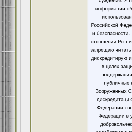
суждение. Я 
информации об
использован
Российской Феде
и безопасности,
отношении Росси
запрещаю читать 
дискредитирую и
в целях защ
поддержания
публичные 
Вооруженных Си
дискредитацию
Федерации сво
Федерации в у
добровольче