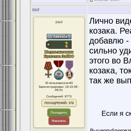
paul
Лично виде
paul
козака. Ре
добавлю - 
сильно уди
этого во В
козака, то
так же вы
ID пользователя #3
Зарегистрирован: 19.10.06 :
09:51
Сообщений: 9773
ПООЩРЕНИЙ: 376
Если я с
Поощрить
Наказать
Вышеопубликован