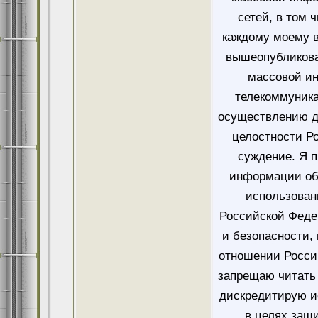
сетей, в том 
каждому моему в
вышеопубликова
массовой и
телекоммуника
осуществлению д
целостности Ро
суждение. Я 
информации об
использован
Российской Феде
и безопасности,
отношении Росси
запрещаю читать 
дискредитирую и
в целях защ