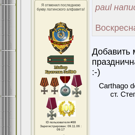
paul напи
Я отменил последнюю
букву латинского алфавита!
Воскресн
Добавить 
праздничн
:-)
Carthago d
ст. Сте
ID пользователя #88
Зарегистрирован: 09.11.06 :
09:17