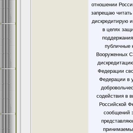
отношении Росси
запрещаю читать 
дискредитирую и
в целях защ
поддержания
публичные 
Вооруженных Си
дискредитацию
Федерации сво
Федерации в у
добровольче
содействия в 
Российской Ф
сообщений 
представляющ
принимаемых