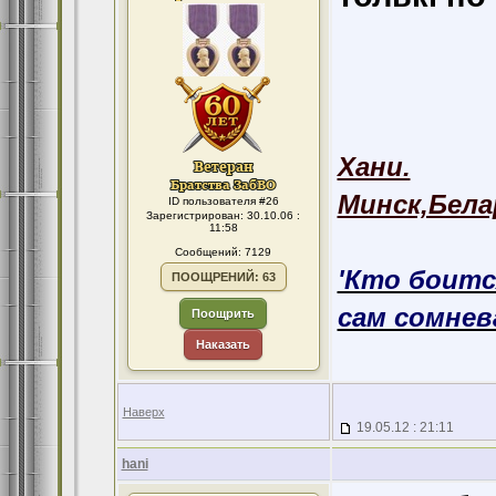
Хани.
Минск,Бела
ID пользователя #26
Зарегистрирован: 30.10.06 :
11:58
Сообщений: 7129
'Кто боитс
ПООЩРЕНИЙ: 63
сам сомнева
Поощрить
Наказать
Наверх
19.05.12 : 21:11
hani