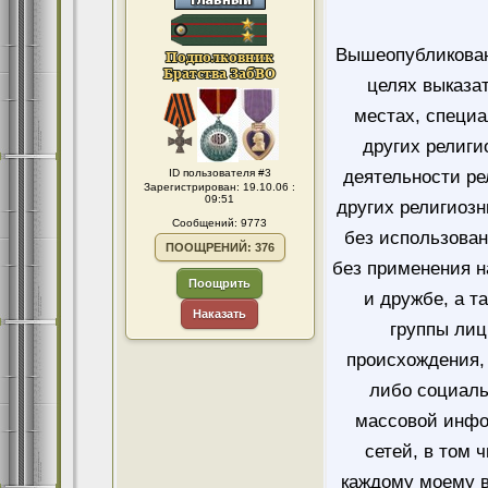
Вышеопубликован
целях выказа
местах, специ
других религи
ID пользователя #3
деятельности ре
Зарегистрирован: 19.10.06 :
09:51
других религиозн
Сообщений: 9773
без использован
ПООЩРЕНИЙ: 376
без применения н
Поощрить
и дружбе, а т
Наказать
группы лиц
происхождения, 
либо социаль
массовой инфо
сетей, в том 
каждому моему в