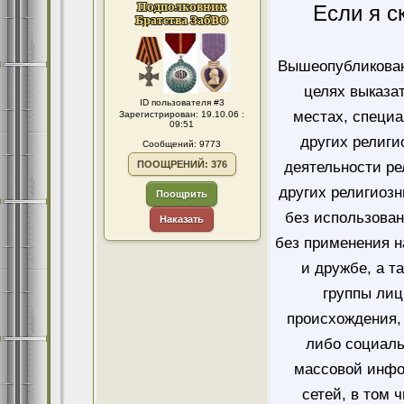
Если я с
Вышеопубликован
целях выказа
ID пользователя #3
местах, специ
Зарегистрирован: 19.10.06 :
09:51
других религи
Сообщений: 9773
ПООЩРЕНИЙ: 376
деятельности ре
других религиозн
Поощрить
без использован
Наказать
без применения н
и дружбе, а т
группы лиц
происхождения, 
либо социаль
массовой инфо
сетей, в том 