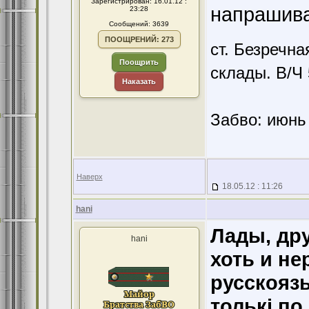
Зарегистрирован: 16.01.12 :
напрашива
23:28
Сообщений: 3639
ПООЩРЕНИЙ: 273
ст. Безречн
Поощрить
склады. В/Ч
Наказать
Забво: июнь 
Наверх
18.05.12 : 11:26
hani
Лады, друз
hani
хоть и нер
русскояз
толькi по 