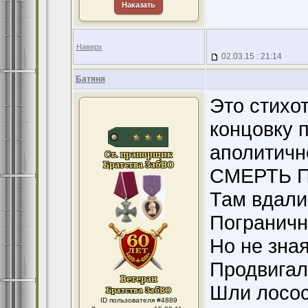
Наказать
Наверх
02.03.15 : 21:14
Батяня
Это стихо
концовку 
аполитично
СМЕРТЬ 
Там вдали 
Пограничн
Но не зная
Продвигал
Шли лосос
ID пользователя #4889