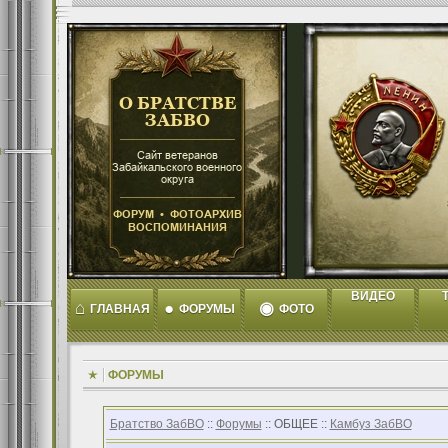
ВИДЕО
T
⌂
●
◉
ГЛАВНАЯ
ФОРУМЫ
ФОТО
ФОРУМЫ
Братство ЗабВО
::
Форумы
:: ОБЩЕЕ ::
Камбуз ЗабВО