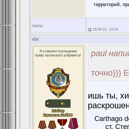
территорий, пр
Наверх
18.08.15 : 19:33
uZer
paul напи
Я отменил последнюю
букву латинского алфавита!
точно))) 
ишь ты, хи
раскрошен
Carthago d
ст. Сте