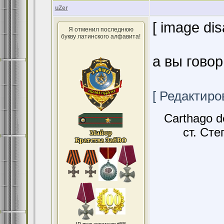
uZer
[ image dis
Я отменил последнюю
букву латинского алфавита!
а вы говор
[ Редактиров
Carthago d
ст. Сте
ID пользователя #88