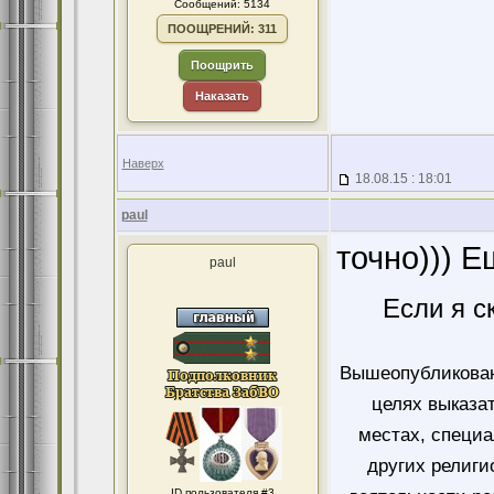
Сообщений: 5134
ПООЩРЕНИЙ: 311
Поощрить
Наказать
Наверх
18.08.15 : 18:01
paul
точно))) 
paul
Если я с
Вышеопубликован
целях выказа
местах, специ
других религи
ID пользователя #3