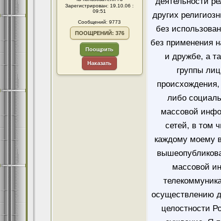
деятельности ре
Зарегистрирован: 19.10.06 :
09:51
других религиозн
Сообщений: 9773
без использован
ПООЩРЕНИЙ: 376
без применения н
Поощрить
и дружбе, а т
Наказать
группы лиц
происхождения, 
либо социаль
массовой инфо
сетей, в том 
каждому моему в
вышеопубликова
массовой и
телекоммуника
осуществлению д
целостности Ро