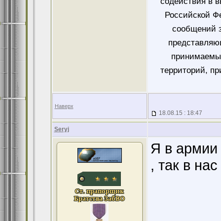
содействия в 
Российской Ф
сообщений 
представляющ
принимаемых
территорий, пр
Наверх
18.08.15 : 18:47
Seryj
Я в армии
, так в на