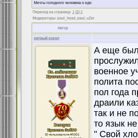
Мечты голодного человека о еде.
Переход на страницу
1
[
2
]
3
Модераторы: paul_head, paul, uZer
Автор
хитрый хохол
А еще был
прослужил
военное у
полита по
пол года 
драили ка
так и не п
то язык не
" Свой хло
ID пользователя #5301