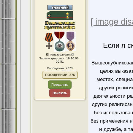
[ image dis
Если я с
ID пользователя #3
Зарегистрирован: 19.10.06 :
09:51
Вышеопубликован
Сообщений: 9773
целях выказа
ПООЩРЕНИЙ: 376
местах, специ
Поощрить
других религи
Наказать
деятельности ре
других религиозн
без использован
без применения н
и дружбе, а т