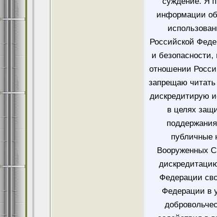
суждение. Я 
информации об
использован
Российской Феде
и безопасности,
отношении Росси
запрещаю читать 
дискредитирую и
в целях защ
поддержания
публичные 
Вооруженных Си
дискредитацию
Федерации сво
Федерации в у
добровольче