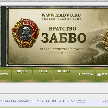
ВИДЕО
TikTok
RUTUBE
✈
▣
ФОТО
ТЕЛЕГА
КУР
 ГАРНИЗОНЫ ЗАБАЙКАЛЬСКОГО ВОЕННОГО ОКРУГА ::
Другие
<<
П