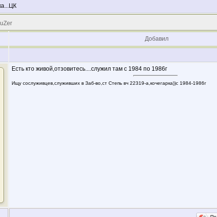
ка...ЦК
 uZer
Добавил
Есть кто живой,отзовитесь....служил там с 1984 по 1986г
Ищу сослуживцев,служивших в Заб-во,ст Степь вч 22319-а,кочегарка))с 1984-1986г
По