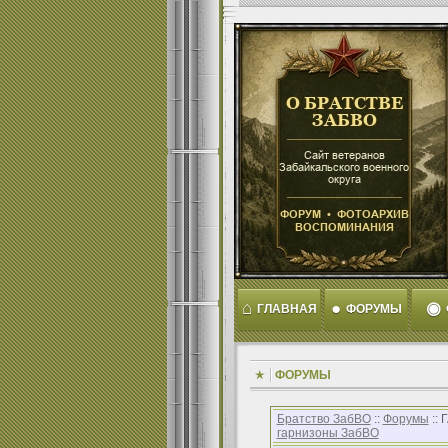
⌂
●
◉
ГЛАВНАЯ
ФОРУМЫ
ФОРУМЫ
Братство ЗабВО
::
Форумы
::
гарнизоны ЗабВО