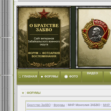
ВИДЕО
T
⌂
●
◉
ГЛАВНАЯ
ФОРУМЫ
ФОТО
ФОРУМЫ
Братство ЗабВО
::
Форумы
:: МНР. Монголия ЗАБВО ::
МНР.