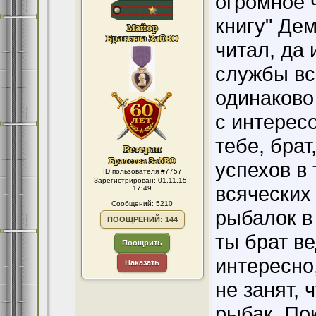
огромное 
книгу" Дем
читал, да 
службы вс
одинаково 
с интересо
тебе, брат
успехов в 
ID пользователя #7757
Зарегистрирован: 01.11.15 :
всяческих 
17:49
Сообщений: 5210
рыбалок в
ПООЩРЕНИЙ: 144
ты брат ве
Поощрить
интересно
Наказать
не занят, 
рыбак. По