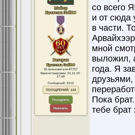
со всего 
и от сюда
в части. Т
Арвайхээр
мной смот
выложил, 
года. Я за
ID пользователя #7757
Зарегистрирован: 01.11.15 :
друзьями, 
17:49
Сообщений: 5210
переработо
ПООЩРЕНИЙ: 144
Пока брат
Поощрить
тебе брат 
Наказать