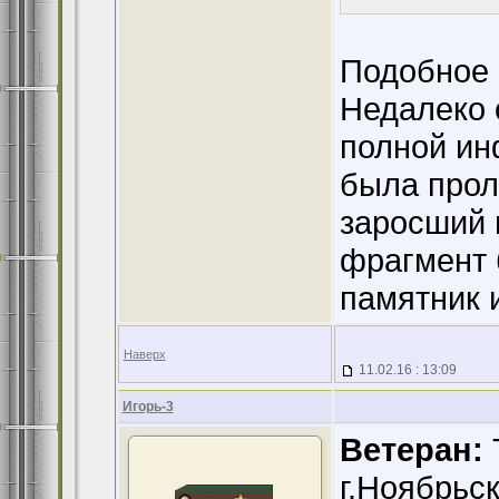
Подобное 
Недалеко 
полной ин
была прол
заросший 
фрагмент 
памятник и
Наверх
11.02.16 : 13:09
Игорь-3
Ветеран:
Т
г.Ноябрьск