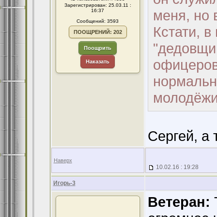
Зарегистрирован: 25.03.11 :
меня, но 
16:37
Сообщений: 3593
Кстати, в
ПООЩРЕНИЙ: 202
"дедовщин
Поощрить
офицеров,
Наказать
нормальны
молодёжи
Сергей, а 
Наверх
10.02.16 : 19:28
Игорь-3
Ветеран: