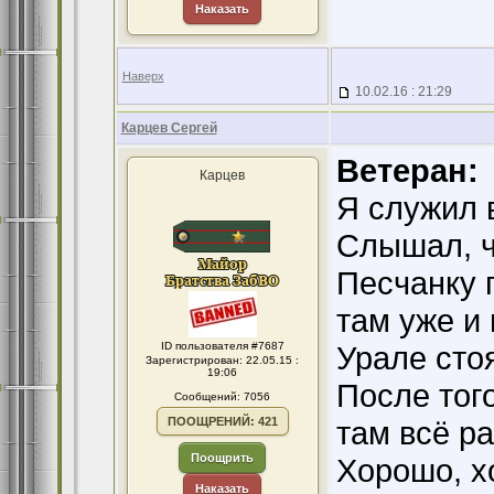
Наказать
Наверх
10.02.16 : 21:29
Карцев Сергей
Ветеран:
Карцев
Я служил 
Слышал, ч
Песчанку п
там уже и 
ID пользователя #7687
Урале сто
Зарегистрирован: 22.05.15 :
19:06
После того
Сообщений: 7056
ПООЩРЕНИЙ: 421
там всё р
Поощрить
Хорошо, х
Наказать