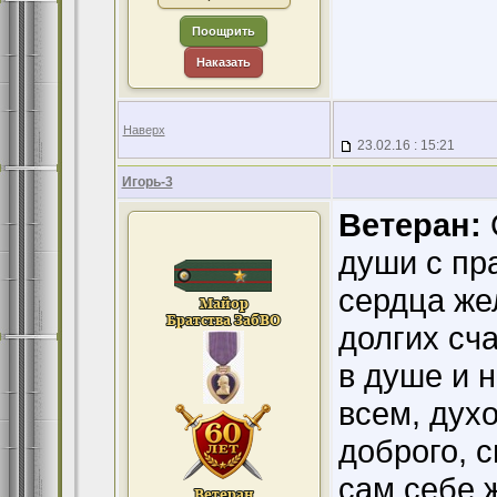
Поощрить
Наказать
Наверх
23.02.16 : 15:21
Игорь-3
Ветеран:
души с пр
сердца же
долгих сч
в душе и н
всем, духо
доброго, с
сам себе 