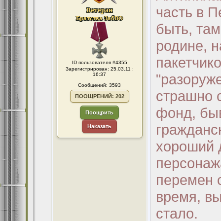
часть в П
быть, там
родине, н
пакетчико
ID пользователя #4355
Зарегистрирован: 25.03.11 :
"разоруже
16:37
Сообщений: 3593
страшно 
ПООЩРЕНИЙ: 202
фонд, бы
Поощрить
гражданск
Наказать
хороший 
персонаж
перемен с
время, в
стало.