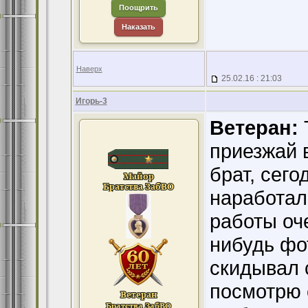
Поощрить
Наказать
Наверх
25.02.16 : 21:03
Игорь-3
Ветеран:
приезжай 
брат, сего
наработалс
работы оче
нибудь фот
скидывал 
посмотрю 