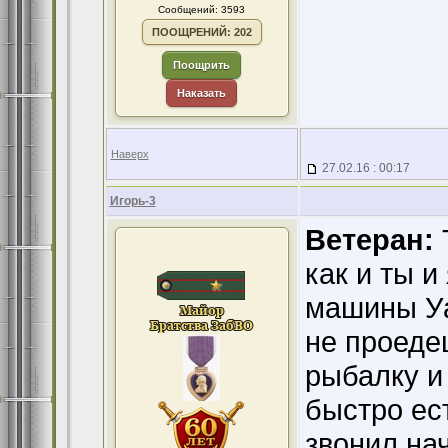
Сообщений: 3593
ПООЩРЕНИЙ: 202
Поощрить
Наказать
Наверх
27.02.16 : 00:17
Игорь-3
Ветеран:
как и ты 
машины Уа
не проеде
рыбалку и
быстро ест
звонил на