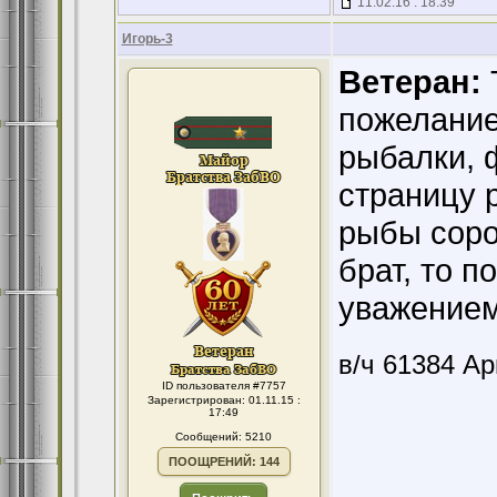
11.02.16 : 18:39
Игорь-3
Ветеран:
пожелание
рыбалки, ф
страницу 
рыбы соро
брат, то п
уважением
в/ч 61384 А
ID пользователя #7757
Зарегистрирован: 01.11.15 :
17:49
Сообщений: 5210
ПООЩРЕНИЙ: 144