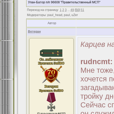
Улан-Батор п/п 96608 "Правительственный МСП"
Переход на страницу
1
2
3
...
49
[
50
]
51
Модераторы: paul_head, paul, uZer
Автор
Ветеран
Карцев н
rudncmt:
Мне тоже
хочется п
загадываю
тройку дн
Сейчас с
он служил
ID пользователя #4355