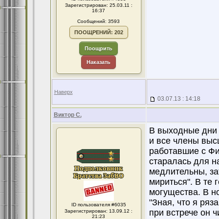
Зарегистрирован: 25.03.11 :
16:37
Сообщений: 3593
ПООЩРЕНИЙ: 202
Поощрить
Наказать
Наверх
03.07.13 : 14:18
Виктор С.
В выходные дни
и все члены выс
работавшие с Фи
старалась для н
медлительны, за
мириться". В те
могущества. В н
"Зная, что я ряз
ID пользователя #6035
при встрече он ч
Зарегистрирован: 13.09.12 :
21:23