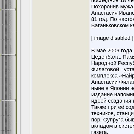
последние 18 ле
Похоронив мужа,
Анастасия Ивано
81 год. По наст
Ваганьковском к
[ image disabled ]
В мае 2006 года
Цеденбала. Памя
Народной Респу
Филатовой - уст
комплекса «Найр
Анастасии Фила
ныне в Японии ч
Издание напомин
идеей создания 
Также при её со
техников, станц
пор. Супруга бы
вкладом в систе
газета.