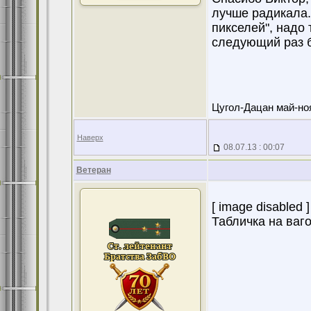
лучше радикала.
пикселей", надо 
следующий раз б
Цугол-Дацан май-ноя
Наверх
08.07.13 : 00:07
Ветеран
[ image disabled ]
Табличка на ваго