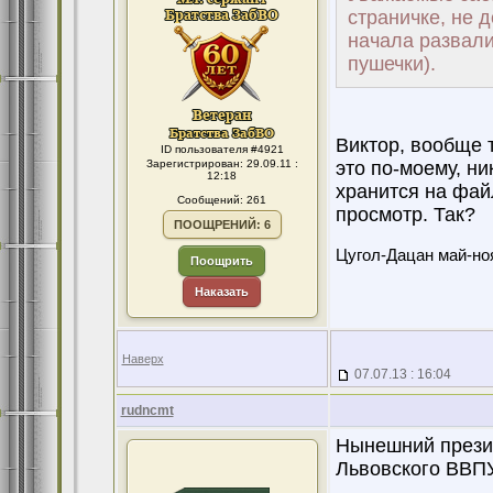
страничке, не 
начала развали
пушечки).
Виктор, вообще 
ID пользователя #4921
Зарегистрирован: 29.09.11 :
это по-моему, ни
12:18
хранится на фай
Сообщений: 261
просмотр. Так?
ПООЩРЕНИЙ: 6
Цугол-Дацан май-ноя
Поощрить
Наказать
Наверх
07.07.13 : 16:04
rudncmt
Нынешний презид
Львовского ВВП