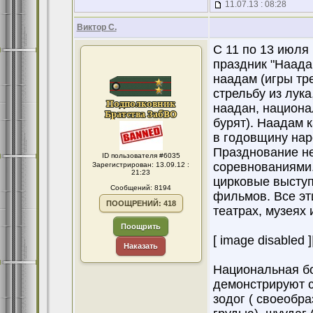
11.07.13 : 08:28
Виктор С.
С 11 по 13 июля
праздник "Наада
наадам (игры тр
стрельбу из лука
наадан, национа
бурят). Наадам 
в годовщину на
Празднование не
ID пользователя #6035
соревнованиями.
Зарегистрирован: 13.09.12 :
21:23
цирковые выступ
Сообщений: 8194
фильмов. Все эт
ПООЩРЕНИЙ: 418
театрах, музеях
Поощрить
[ image disabled ]
Наказать
Национальная бо
демонстрируют с
зодог ( своеобр