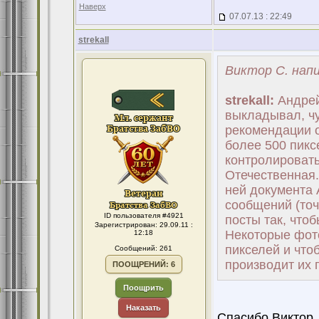
Наверх
07.07.13 : 22:49
strekall
Виктор С. напи
strekall:
Андрей,
выкладывал, чу
рекомендации о
более 500 пикс
контролировать
Отечественная.
ней документа 
сообщений (точ
ID пользователя #4921
посты так, чтоб
Зарегистрирован: 29.09.11 :
Некоторые фото
12:18
пикселей и чтоб
Сообщений: 261
производит их 
ПООЩРЕНИЙ: 6
Поощрить
Наказать
Спасибо Виктор,