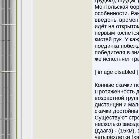
грудью), шуудаг 
Монгольская бор
особенности. Ра
введены временн
идёт на открытом
первым коснётся
кистей рук. У ка
поединка побежд
победителя в зна
же исполняет тр
[ image disabled ]
Конные скачки п
Протяженность д
возрастной груп
дистанции и мал
скачки достойны
Существуют стро
несколько заезд
(даага) - (15км),
четырёхлетки (хя