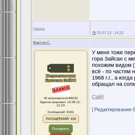
Наверх
03.07.13 : 14:22
Виктор С.
У меня тоже пер
гора Зайсан с м
похожим видом (
всё - по частям 
1968 г.г., а когд
обращал на сопк
Сайт
ID пользователя #6035
Зарегистрирован: 13.09.12 :
21:23
[ Редактирование 04
Сообщений: 8194
ПООЩРЕНИЙ: 418
Поощрить