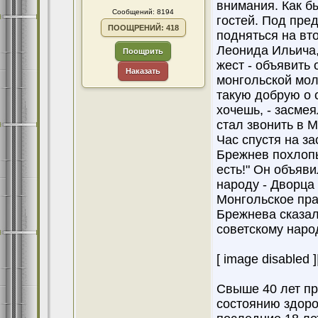
внимания. Как б
Сообщений: 8194
гостей. Под пре
ПООЩРЕНИЙ: 418
подняться на вто
Леонида Ильича,
Поощрить
жест - объявить
Наказать
монгольской мол
такую добрую о с
хочешь, - засмея
стал звонить в М
Час спустя на з
Брежнев похлопыв
есть!" Он объяви
народу - Дворца
Монгольское пра
Брежнева сказал
советскому народ
[ image disabled ]
Свыше 40 лет пр
состоянию здоро