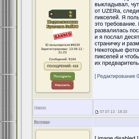
выкладывал, чут
от UZERа, следи
пикселей. Я пол
это требование.
развалилась пос
и я послал деся
страничку и разм
ID пользователя #6035
Некоторые фотог
Зарегистрирован: 13.09.12 :
21:23
пикселей и чтобы
Сообщений: 8194
их предваритель
ПООЩРЕНИЙ: 418
[ Редактирование 08
Поощрить
Наказать
Наверх
07.07.13 : 18:33
Ветеран
[ image disabled ]