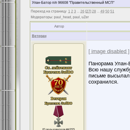
Улан-Батор п/п 96608 "Правительственный МСП"
Переход на страницу
1
2
3
...
26
[
27
]
28
...
49
50
51
Модераторы: paul_head, paul, uZer
Автор
Ветеран
[ image disabled ]
Панорама Улан-
Всю нашу службу
письме высылал 
сохранился.
ID пользователя #4355