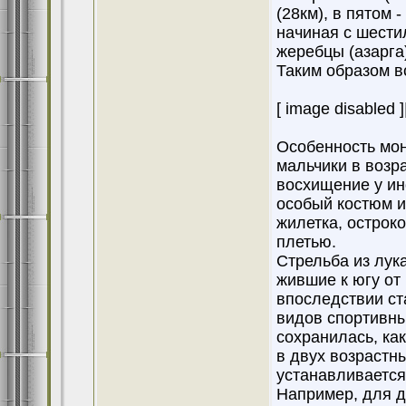
(28км), в пятом 
начиная с шестил
жеребцы (азарга)
Таким образом в
[ image disabled ]
Особенность монг
мальчики в возра
восхищение у ин
особый костюм и
жилетка, остроко
плетью.
Стрельба из лук
жившие к югу от
впоследствии ст
видов спортивны
сохранилась, ка
в двух возрастны
устанавливается 
Например, для д