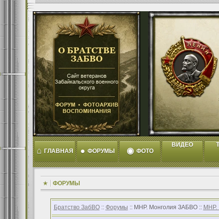
ВИДЕО
T
⌂
●
◉
ГЛАВНАЯ
ФОРУМЫ
ФОТО
ФОРУМЫ
Братство ЗабВО
::
Форумы
:: МНР. Монголия ЗАБВО ::
МНР.