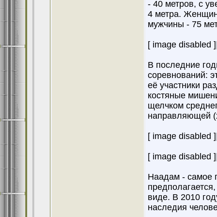
- 40 метров, с у
4 метра. Женщин
мужчины - 75 ме
[ image disabled ]
В последние год
соревнований: эт
её участники ра
костяные мишени
щелчком среднег
направляющей (х
[ image disabled ]
[ image disabled ]
Наадам - самое 
предполагается,
виде. В 2010 го
наследия челов