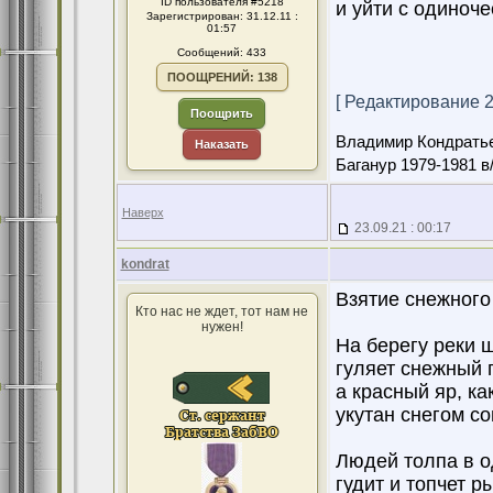
ID пользователя #5218
и уйти с одиноче
Зарегистрирован: 31.12.11 :
01:57
Сообщений: 433
ПООЩРЕНИЙ: 138
[ Редактирование 23
Поощрить
Владимир Кондрать
Наказать
Баганур 1979-1981 в
Наверх
23.09.21 : 00:17
kondrat
Взятие снежного
Кто нас не ждет, тот нам не
нужен!
На берегу реки 
гуляет снежный 
а красный яр, ка
укутан снегом с
Людей толпа в о
гудит и топчет р