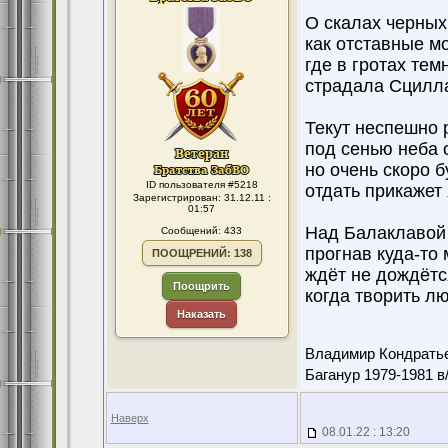
О скалах черных
как отставные м
где в гротах те
страдала Сцилла
Текут неспешно 
под сенью неба 
но очень скоро 
ID пользователя #5218
отдать прикажет 
Зарегистрирован: 31.12.11 :
01:57
Над Балаклавой 
Сообщений: 433
прогнав куда-то
ПООЩРЕНИЙ: 138
ждёт не дождётс
Поощрить
когда творить л
Наказать
Владимир Кондрать
Баганур 1979-1981 в
Наверх
08.01.22 : 13:20