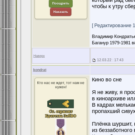
который рад был
Поощрить
чтобы к утру сбе
Наказать
[ Редактирование 13
Владимир Кондрать
Баганур 1979-1981 в
Наверх
12.03.22 : 17:43
kondrat
Кино во сне
Кто нас не ждет, тот нам не
нужен!
Я не живу, я про
в киноархиве ил
В кадрах мелька
пропахший сивухо
Плёнка шуршит, 
из беззаботного