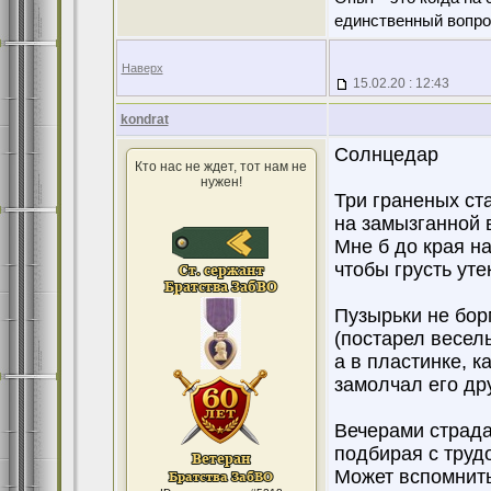
единственный вопро
Наверх
15.02.20 : 12:43
kondrat
Солнцедар
Кто нас не ждет, тот нам не
нужен!
Три граненых ст
на замызганной 
Мне б до края на
чтобы грусть уте
Пузырьки не бор
(постарел весель
а в пластинке, ка
замолчал его др
Вечерами страда
подбирая с труд
Может вспомнить