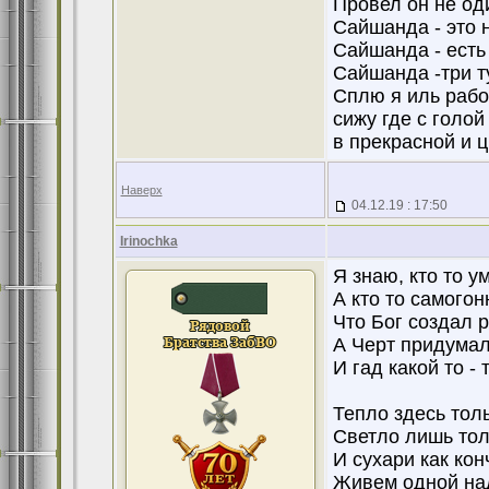
Провел он не од
Сайшанда - это 
Сайшанда - есть 
Сайшанда -три ту
Сплю я иль раб
сижу где с голо
в прекрасной и 
Наверх
04.12.19 : 17:50
Irinochka
Я знаю, кто то 
А кто то самогон
Что Бог создал р
А Черт придумал
И гад какой то - 
Тепло здесь толь
Светло лишь тол
И сухари как кон
Живем одной на