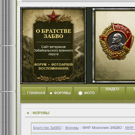
ВИДЕО
T
⌂
●
◉
ГЛАВНАЯ
ФОРУМЫ
ФОТО
ФОРУМЫ
Братство ЗабВО
::
Форумы
:: МНР. Монголия ЗАБВО ::
МНР.