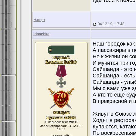
Где то.... к ноябр
Наверх
04.12.19 : 17:48
Irinochka
Наш городок как
А пассажиры в п
Но к жизни он с
И мучится три г
Сайшанда - это 
Сайшанда - есть 
Сайшанда - улы
Мы с вами уже з
А кто то еще буде
В прекрасной и 
Живут в Союзе л
Ходят в ресторан
ID пользователя #8649
Купаются, катаю
Зарегистрирован: 04.12.19 :
16:37
По воскресеньям
Сообщений: 3