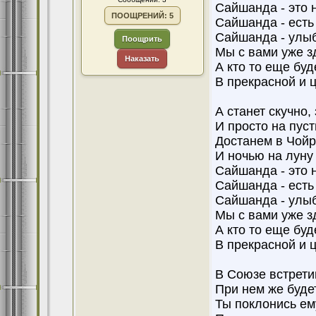
Сайшанда - это 
ПООЩРЕНИЙ: 5
Сайшанда - есть 
Сайшанда - улы
Поощрить
Мы с вами уже з
Наказать
А кто то еще буде
В прекрасной и
А станет скучно,
И просто на пус
Достанем в Чойр
И ночью на луну
Сайшанда - это 
Сайшанда - есть 
Сайшанда - улы
Мы с вами уже з
А кто то еще буд
В прекрасной и
В Союзе встрети
При нем же буде
Ты поклонись ем