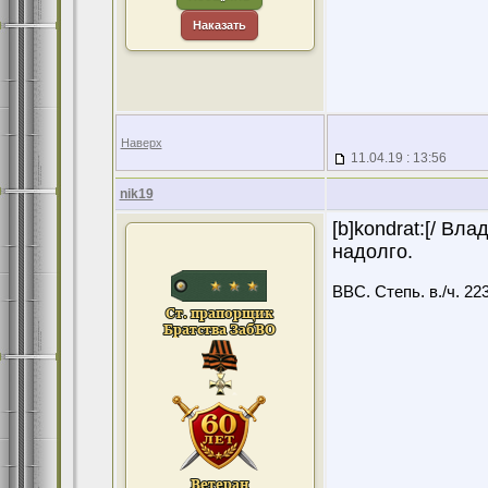
Наказать
Наверх
11.04.19 : 13:56
nik19
[b]kondrat:[/ Вл
надолго.
ВВС. Степь. в./ч. 22