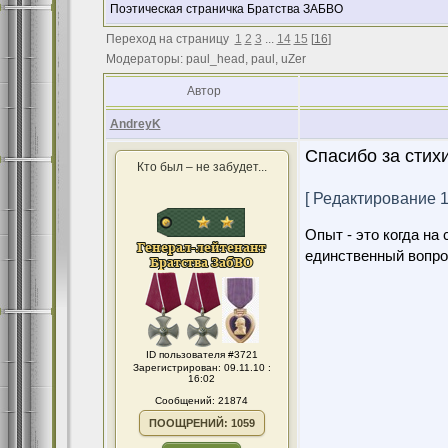
Поэтическая страничка Братства ЗАБВО
Переход на страницу
1
2
3
...
14
15
[
16
]
Модераторы: paul_head, paul, uZer
Автор
AndreyK
Спасибо за стихи
Кто был – не забудет...
[ Редактирование 11
Опыт - это когда на
единственный вопро
ID пользователя #3721
Зарегистрирован: 09.11.10 :
16:02
Сообщений: 21874
ПООЩРЕНИЙ: 1059