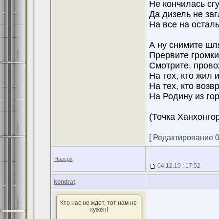
Не кончилась сг
Да дизель не за
На все на осталь
А ну снимите шл
Прервите громки
Смотрите, прово
На тех, кто жил 
На тех, кто возв
На Родину из гор
(Точка Ханхонго
[ Редактирование 04
Наверх
04.12.19 : 17:52
kondrat
Кто нас не ждет, тот нам не
нужен!