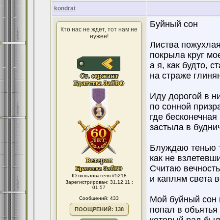
kondrat
Буйный сон
Кто нас не ждет, тот нам не
нужен!
Листва пожухлая
покрыла круг мо
а я, как будто, с
на страже глиня
Иду дорогой в ни
по сонной призр
где бесконечная
застыла в будни
Блуждаю тенью т
как не взлетевши
Считаю вечность
ID пользователя #5218
и каплям света 
Зарегистрирован: 31.12.11 :
01:57
Мой буйный сон 
Сообщений: 433
попал в объятья
ПООЩРЕНИЙ: 138