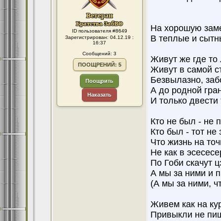
На хорошую заме
ID пользователя #8649
В теплые и сытн
Зарегистрирован: 04.12.19 :
16:37
Сообщений: 3
Живут же где то
ПООЩРЕНИЙ: 5
Живут в самой с
Безвылазно, забо
Поощрить
А до родной гра
Наказать
И только двести 
Кто не был - не 
Кто был - тот не 
Что жизнь на точ
Не как в эсесесе
По Гоби скачут ц
А мы за ними и 
(А мы за ними, ч
Живем как на ку
Привыкли не пищ