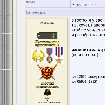
Наверх
18.01.20 : 02:02
Тренажёрщик
в гостях я у вас
Александр
так хочет, навер
чтоб не увидеть 
и разобрать - что
извините за стро
(но я не поэт)
в/ч 12652 взвод тре
в/ч 05651 (1992)
ID пользователя #979