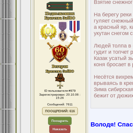
Взятие снежног
На берегу реки
гуляет снежный
а красный яр, к
укутан снегом 
Людей толпа в 
гудит и топчет 
Казак усатый з
коня бросает в 
Несётся вихрем
врываясь в креп
Зима сибирская
ID пользователя #979
бежит от дюжих
Зарегистрирован: 20.10.06 :
15:26
Сообщений: 7611
ПООЩРЕНИЙ: 616
Поощрить
Володя! Спаси
Наказать