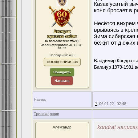
Казак усатый зыч
коня бросает в р
Несётся вихрем 
врываясь в крепо
Зима сибирская 
ID пользователя #5218
бежит от дюжих 
Зарегистрирован: 31.12.11 :
01:57
Сообщений: 433
Владимир Кондрать
ПООЩРЕНИЙ: 138
Баганур 1979-1981 в
Поощрить
Наказать
Наверх
06.01.22 : 02:48
Тренажёрщик
kondrat написал
Александр