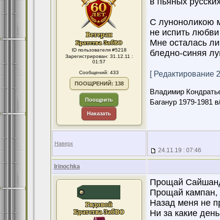
в пьяных русских
С луноноликою 
не испить любви
Мне осталась ли
ID пользователя #5218
бледно-синяя лу
Зарегистрирован: 31.12.11 :
01:57
Сообщений: 433
[ Редактирование 24
ПООЩРЕНИЙ: 138
Владимир Кондрать
Поощрить
Баганур 1979-1981 в
Наказать
Наверх
24.11.19 : 07:46
Irinochka
Прощай Сайшанд
Прощай кампан, 
Назад меня не п
Ни за какие день