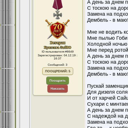
А день за днем п
С тоскою на доро
Замена на подх
Дембель - в маю
Мне не водить ко
Мне пылью Гоби
Холодной ночью 
Мне перед ротой
ID пользователя #8649
А день за днем п
Зарегистрирован: 04.12.19 :
16:37
С тоскою на доро
Сообщений: 3
Замена на подхо
ПООЩРЕНИЙ: 5
Дембель - в маю
Поощрить
Пускай заменщик
Наказать
Для дизеля соляр
И от харчей Сай
Сухари с минтаем
А день за днем п
С надеждой на д
Замена на подхо