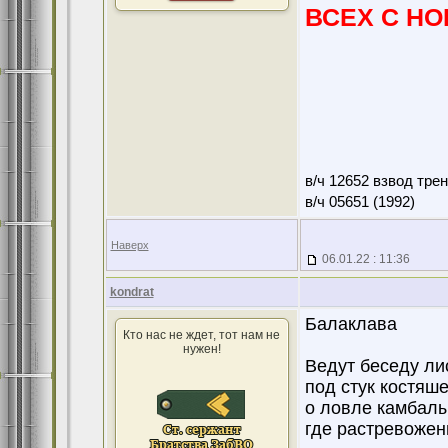
ВСЕХ С НО
в/ч 12652 взвод тре
в/ч 05651 (1992)
Наверх
06.01.22 : 11:36
kondrat
Балаклава
Кто нас не ждет, тот нам не
нужен!
Ведут беседу ли
под стук костяш
о ловле камбалы
где растревожен