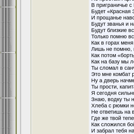
В приграничье с
Будет «Красная 
И прощанье навс
Будут званья и н
Будут близкие в
Только помню вс
Как в горах меня
Лишь не помню, 
Как потом «борт
Как на базу мы л
Ты сломал в сан
Это мне комбат р
Ну а дверь нач
Ты прости, капит
Я сегодня сильн
Знаю, водку ты 
Хлеба с рюмки н
Не ответишь на 
Где же твой тепе
Как сложился бо
И забрал тебя н