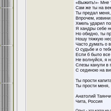
«Выжить!»- Мне 
Сам же ты на ве
Ты предал меня,
Впрочем, извини,
Хмель ударил по
Я хандры себе н
Но обидно, ты пр
Ношу тяжкую нес
Часто думать о 
О судьбе и о теб
Если б было вс
Не волнуйся, я н
Слезы канули в 
С сединою на в
Ты прости капита
Ты прости меня, 
Анатолий Таянч
Чита, Россия
Опыт - это когда на