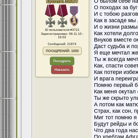
О былом себе н
О походах за бу
И с тобою разгов
Как в засаде мы
И о жизни разм
ID пользователя #3721
Как хотели долго
Зарегистрирован: 09.11.10 :
16:02
Внуков вместе ок
Сообщений: 21874
Даст судьба и по
ПООЩРЕНИЙ: 1059
Я еще мечтал же
Ты ж всегда меч
Поощрить
Как, спасти сове
Наказать
Как потери избе
И врага переигра
Помню первый бо
Как меня окутал 
Ты же скрыто ул
А потом как мат
Страх, как сон, 
Миг тот помню я 
Будут рейды и б
Что два года нас
По хребтам Афг