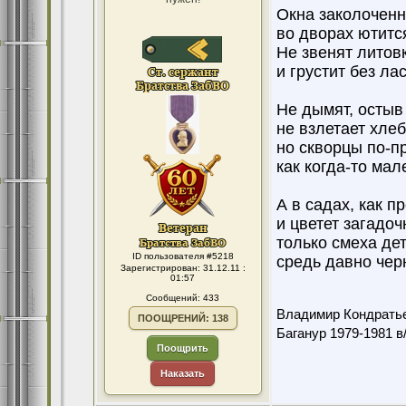
Окна заколоченн
во дворах ютитс
Не звенят литов
и грустит без ла
Не дымят, остыв 
не взлетает хлеб
но скворцы по-п
как когда-то мал
А в садах, как п
и цветет загадоч
только смеха де
ID пользователя #5218
средь давно чер
Зарегистрирован: 31.12.11 :
01:57
Сообщений: 433
Владимир Кондрать
ПООЩРЕНИЙ: 138
Баганур 1979-1981 в
Поощрить
Наказать