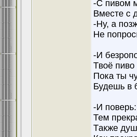
-С пивом 
Вместе с 
-Ну, а поз
Не попрос
-И безроп
Твоё пиво
Пока ты ч
Будешь в 
-И поверь
Тем прекр
Также душ