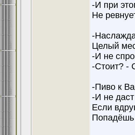
-И при это
Не ревнует
-Наслажда
Целый мес
-И не спро
-Стоит? -
-Пиво к В
-И не даст
Если вдру
Попадёшь 