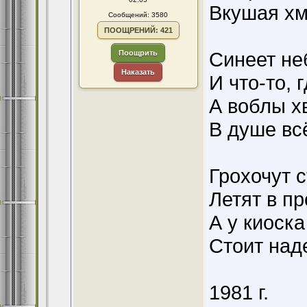
Вкушая хм
Сообщений: 3580
ПООЩРЕНИЙ: 421
Синеет не
Поощрить
Наказать
И что-то, 
А воблы х
В душе всё
Грохочут 
Летят в пр
А у киоск
Стоит над
1981 г.