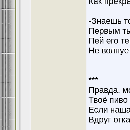
Как прекр
-Знаешь то
Первым ты
Пей его т
Не волнует
***
Правда, м
Твоё пиво
Если наша
Вдруг отка