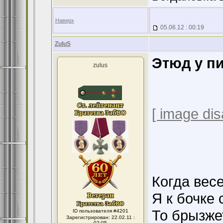
Наверх
05.06.12 : 00:19
ZuluS
Этюд у п
zulus
[ image dis
Когда вес
Я к бочке 
То брызжет
ID пользователя #4201
Зарегистрирован: 22.02.11 :
02:05