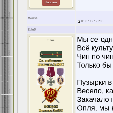
Наказать
Наверх
01.07.12 : 21:06
ZuluS
Мы сегодн
zulus
Всё культу
Чин по чин
Только бы
Пузырки в 
Весело, ка
Закачало 
Опля, мы н