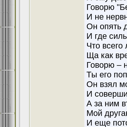
Говорю "Б
И не нервн
Он опять 
И где силы
Что всего
Ща как вр
Говорю – 
Ты его по
Он взял м
И соверши
А за ним 
Мой друга
И еще пот