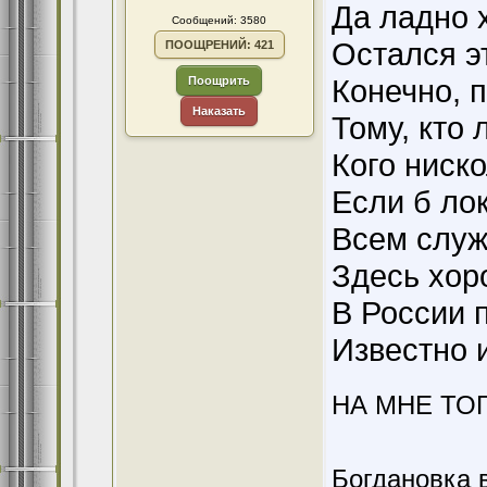
Да ладно 
Сообщений: 3580
Остался э
ПООЩРЕНИЙ: 421
Конечно, 
Поощрить
Наказать
Тому, кто 
Кого ниск
Если б ло
Всем служ
Здесь хор
В России 
Известно 
НА МНЕ ТО
Богдановка 