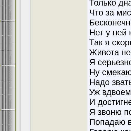
Только дна
Что за мис
Бесконечн
Нет у ней 
Так я скор
Живота не
Я серьезн
Ну смекаю
Надо зват
Уж вдвоем
И достигн
Я звоню п
Попадаю в