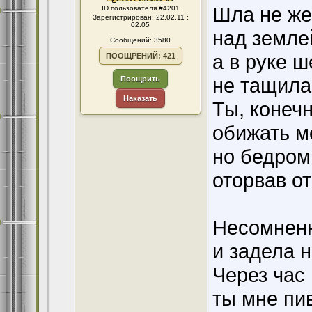
Шла не же
ID пользователя #4201
Зарегистрирован: 22.02.11 :
02:05
над земле
Сообщений: 3580
а в руке ш
ПООЩРЕНИЙ: 421
не тащила,
Поощрить
Наказать
Ты, конечн
обижать м
но бедром
оторвав о
Несомненн
и задела н
Через час
ты мне пи