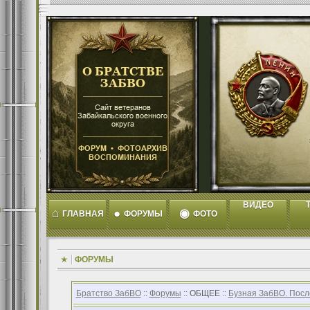
ВИДЕО
T
⌂
●
◉
ГЛАВНАЯ
ФОРУМЫ
ФОТО
ФОРУМЫ
Братство ЗабВО
::
Форумы
:: ОБЩЕЕ ::
Бузная ЗабВО. Посл