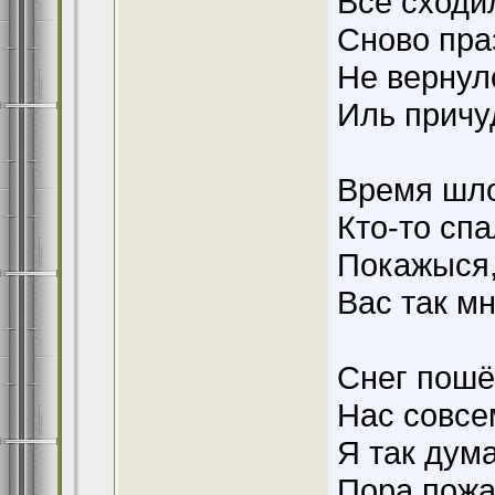
Все сходи
Сново праз
Не вернулс
Иль причуд
Время шло
Кто-то спа
Покажыся, 
Вас так мно
Снег пошёл
Нас совсем
Я так дум
Пора пожа