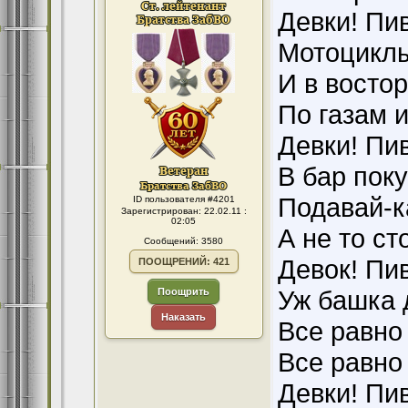
Девки! Пив
Мотоциклы
И в востор
По газам и
Девки! Пив
В бар пок
Подавай-к
ID пользователя #4201
Зарегистрирован: 22.02.11 :
02:05
А не то ст
Сообщений: 3580
Девок! Пив
ПООЩРЕНИЙ: 421
Уж башка 
Поощрить
Наказать
Все равно
Все равно
Девки! Пив