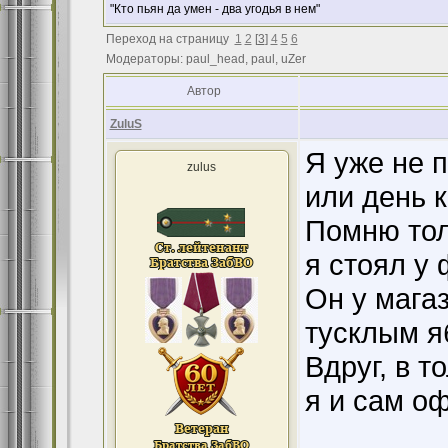
"Кто пьян да умен - два угодья в нем"
Переход на страницу
1
2
[
3
]
4
5
6
Модераторы: paul_head, paul, uZer
Автор
ZuluS
Я уже не 
zulus
или день 
Помню тол
я стоял у
Он у мага
тусклым я
Вдруг, в т
я и сам о