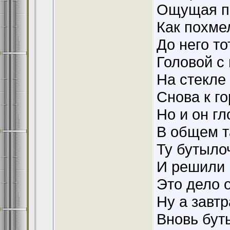
Ощущая п
Как похме
До него т
Головой с 
На стекле
Снова к г
Но и он гл
В общем т
Ту бутыло
И решили 
Это дело 
Ну а завтр
Вновь бут