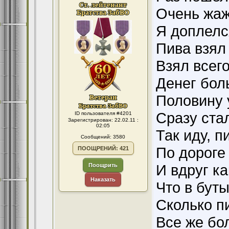
Очень жаж
Я доплелс
Пива взял
Взял всег
Денег бол
Половину 
Сразу ста
ID пользователя #4201
Зарегистрирован: 22.02.11 :
02:05
Так иду, п
Сообщений: 3580
По дороге
ПООЩРЕНИЙ: 421
И вдруг к
Поощрить
Наказать
Что в бут
Сколько п
Все же бо