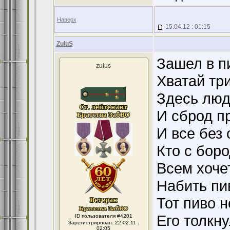
Наверх
15.04.12 : 01:15
ZuluS
Зашел в пи
zulus
Хватай три
Здесь люд
И сброд п
И все без 
Кто с боро
Всем хочет
Набить пи
Тот пиво 
Его толкну
ID пользователя #4201
Зарегистрирован: 22.02.11 :
02:05