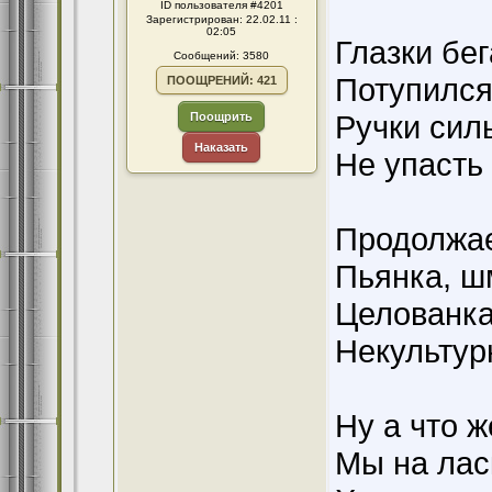
ID пользователя #4201
Зарегистрирован: 22.02.11 :
02:05
Глазки бег
Сообщений: 3580
Потупился 
ПООЩРЕНИЙ: 421
Ручки сил
Поощрить
Наказать
Не упасть 
Продолжае
Пьянка, шм
Целованка
Некультур
Ну а что ж
Мы на ласк