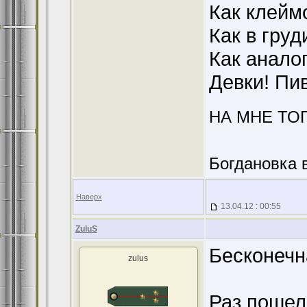
Как клеймо
Как в груд
Как анало
Девки! Пив
НА МНЕ ТО
Богдановка 
Наверх
13.04.12 : 00:55
ZuluS
Бесконечн
zulus
Раз пошел