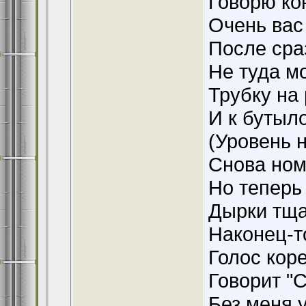
Говорю ко
Очень вас
После сра
Не туда м
Трубку на
И к бутыл
(Уровень 
Снова но
Но теперь
Дырки тща
Наконец-т
Голос кор
Говорит "С
Без меня 