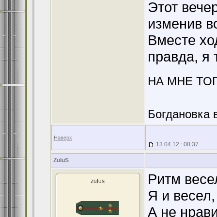
Этот вече
изменив в
Вместе хо
правда, я 
НА МНЕ ТО
Богдановка 
Наверх
13.04.12 : 00:37
ZuluS
Ритм весе
zulus
Я и весел,
А не нрав