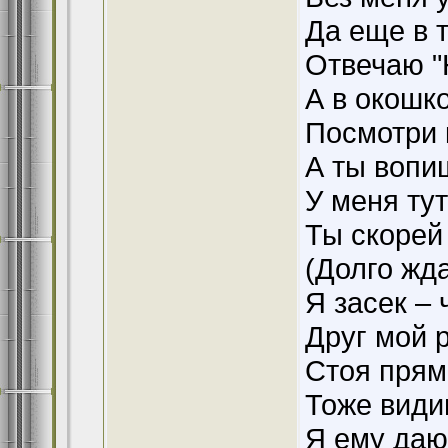
Да еще в 
Отвечаю "
А в окошк
Посмотри 
А ты вопиш
У меня ту
Ты скорей
(Долго жд
Я засек – 
Друг мой 
Стоя прям
Тоже види
Я ему даю