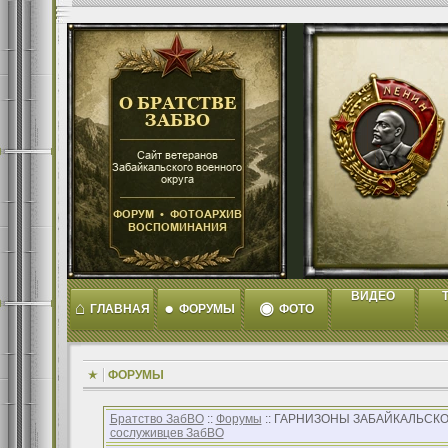
ВИДЕО
T
⌂
●
◉
ГЛАВНАЯ
ФОРУМЫ
ФОТО
ФОРУМЫ
Братство ЗабВО
::
Форумы
:: ГАРНИЗОНЫ ЗАБАЙКАЛЬСКО
сослуживцев ЗабВО