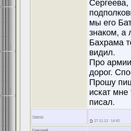
Сергеева,
подполков
мы его Ба
знаком, а 
Бахрама т
видил.
Про армии
дорог. Сп
Прошу пищ
искат мне
писал.
Наверх
27.11.12 : 14:42
Григорий