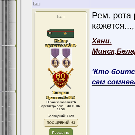
hani
Рем. рота 
hani
кажется...
Хани.
Минск,Бела
'Кто боитс
сам сомнева
ID пользователя #26
Зарегистрирован: 30.10.06 :
11:58
Сообщений: 7129
ПООЩРЕНИЙ: 63
Поощрить