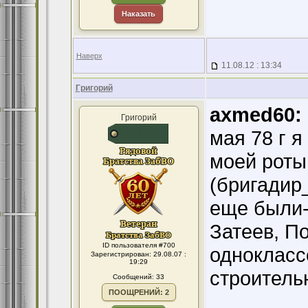
Наказать
Наверх
11.08.12 : 13:34
Григорий
axmed60:
Григорий
мая 78 г 
моей роты
(бригадир
еще были-
Затеев, По
ID пользователя #700
однокласс
Зарегистрирован: 29.08.07 :
19:29
строитель
Сообщений: 33
ПООЩРЕНИЙ: 2