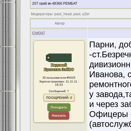
207 орвб вч 48366 РЕМБАТ
Модераторы: paul_head, paul, uZer
Автор
Chif347
Парни, до
-ст.Безреч
дивизионн
Иванова, 
ID пользователя #5025
ремонтног
Зарегистрирован: 11.11.11 :
18:33
у завода,
Сообщений: 7
ПООЩРЕНИЙ: 0
и через за
Поощрить
Офицеры -
Наказать
(автослуж