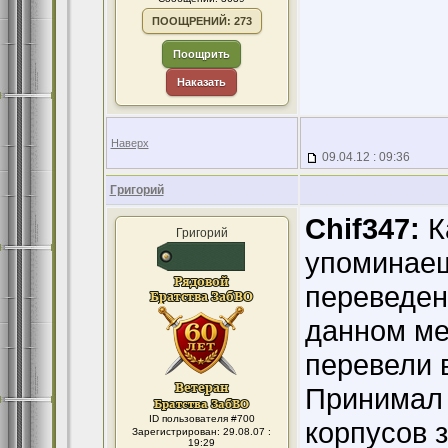
ПООЩРЕНИЙ: 273
Поощрить
Наказать
Наверх
09.04.12 : 09:36
Григорий
Chif347:
К
Григорий
упоминаеш
переведен 
данном ме
перевели в
Принимал 
ID пользователя #700
корпусов 
Зарегистрирован: 29.08.07 :
19:29