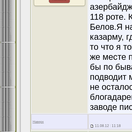
азербайдж
118 роте.
Белов.Я н
казарму, г
то что я т
же месте 
бы по быв
подводит 
не осталос
блогадаре
заводе пи
Наверх
11.08.12 : 11:18