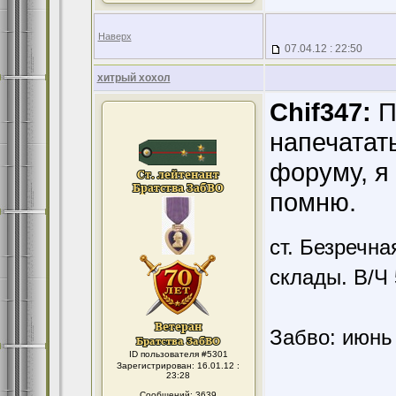
Наверх
07.04.12 : 22:50
хитрый хохол
Chif347:
П
напечатат
форуму, я 
помню.
ст. Безречн
склады. В/Ч
Забво: июнь 
ID пользователя #5301
Зарегистрирован: 16.01.12 :
23:28
Сообщений: 3639