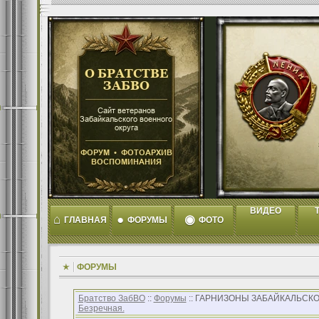
ВИДЕО
T
⌂
●
◉
ГЛАВНАЯ
ФОРУМЫ
ФОТО
ФОРУМЫ
Братство ЗабВО
::
Форумы
:: ГАРНИЗОНЫ ЗАБАЙКАЛЬСКО
Безречная.