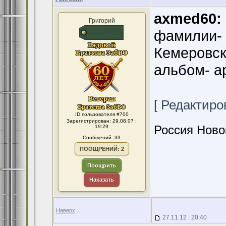
axmed60:
Григорий
фамилии- 
Кемеровск
альбом- ар
[ Редактиров
ID пользователя #700
Зарегистрирован: 29.08.07 :
Россия Ново
19:29
Сообщений: 33
ПООЩРЕНИЙ: 2
Поощрить
Наказать
Наверх
27.11.12 : 20:40