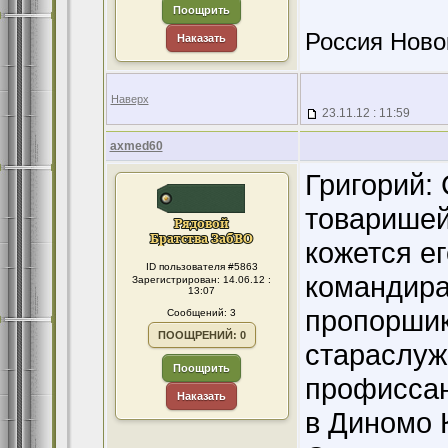
Поощрить
Россия Ново
Наказать
Наверх
23.11.12 : 11:59
axmed60
Григорий: 
товаришей
кожется ег
ID пользователя #5863
командира
Зарегистрирован: 14.06.12 :
13:07
пропоршик
Сообщений: 3
ПООЩРЕНИЙ: 0
стараслуж
Поощрить
профиссан
Наказать
в Диномо 