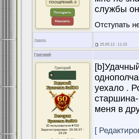
ПООЩРЕНИЙ: 0
службы он
Поощрить
Наказать
Отступать н
Наверх
25.05.12 : 11:15
Григорий
[b]Удачный
Григорий
однополча
уехало . 
старшина- 
меня в дру
ID пользователя #700
[ Редактиров
Зарегистрирован: 29.08.07 :
19:29