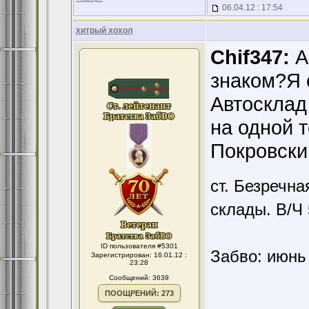
06.04.12 : 17:54
хитрый хохол
Chif347:
А
знаком?Я 
Автосклад
на одной 
Покровски
ст. Безречн
склады. В/Ч
ID пользователя #5301
Забво: июнь 
Зарегистрирован: 16.01.12 :
23:28
Сообщений: 3639
ПООЩРЕНИЙ: 273