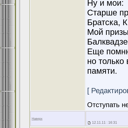
Ну и мои:
Старше пр
Братска, 
Мой призыв
Балквадзе
Еще помню
но только 
памяти.
[ Редактиров
Отступать н
Наверх
12.11.11 : 16:31