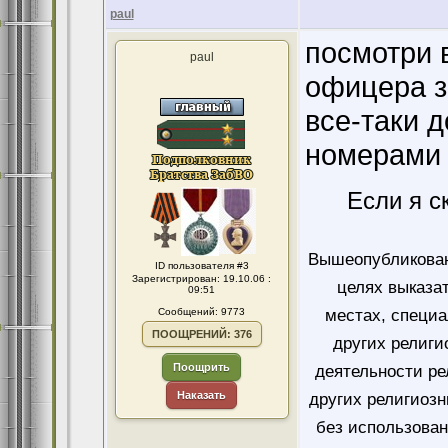
paul
посмотри 
paul
офицера з
все-таки 
номерами 
Если я с
Вышеопубликован
ID пользователя #3
Зарегистрирован: 19.10.06 :
целях выказа
09:51
Сообщений: 9773
местах, специ
ПООЩРЕНИЙ: 376
других религи
Поощрить
деятельности ре
Наказать
других религиозн
без использован