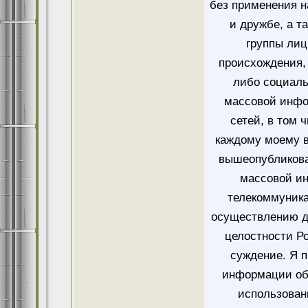
без применения н
и дружбе, а т
группы лиц
происхождения, 
либо социаль
массовой инфо
сетей, в том 
каждому моему в
вышеопубликова
массовой и
телекоммуника
осуществлению д
целостности Ро
суждение. Я 
информации об
использован