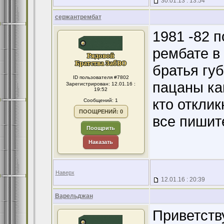
30.01.13 : 13:54
сержантрембат
1981 -82 п
рембате в 
братья губ
ID пользователя #7802
пацаны как
Зарегистрирован: 12.01.16 :
19:52
кто отклик
Сообщений: 1
ПООЩРЕНИЙ: 0
все пишит
Поощрить
Наказать
Наверх
12.01.16 : 20:39
Варельджан
Приветств