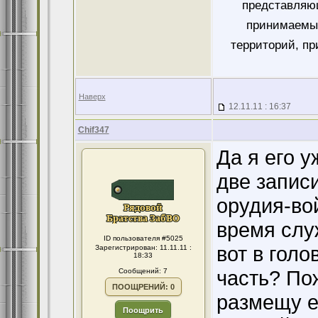
представляющ
принимаемых
территорий, пр
Наверх
12.11.11 : 16:37
Chif347
Да я его у
две запис
орудия-вой
время служ
ID пользователя #5025
вот в голо
Зарегистрирован: 11.11.11 :
18:33
часть? По
Сообщений: 7
ПООЩРЕНИЙ: 0
размещу е
Поощрить