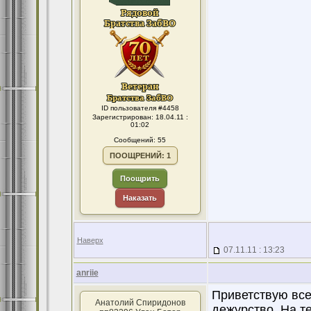
ID пользователя #4458
Зарегистрирован: 18.04.11 :
01:02
Сообщений: 55
ПООЩРЕНИЙ: 1
Поощрить
Наказать
Наверх
07.11.11 : 13:23
anriie
Приветствую все
Анатолий Спиридонов
дежурство. На т