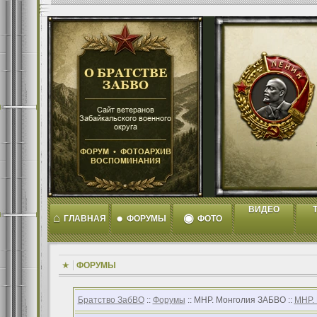
ВИДЕО
T
⌂
●
◉
ГЛАВНАЯ
ФОРУМЫ
ФОТО
ФОРУМЫ
Братство ЗабВО
::
Форумы
:: МНР. Монголия ЗАБВО ::
МНР.