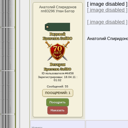
[ image disabled ]
Анатолий Спиридонов
[ image disabled ]
пп83296 Улан Батор
[ image disabled ]
Анатолий Спиридон
ID пользователя #4458
Зарегистрирован: 18.04.11 :
01:02
Сообщений: 55
ПООЩРЕНИЙ: 1
Поощрить
Наказать
Наверх