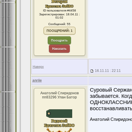
ID пользователя #4458
Зарегистрирован: 18.04.11 :
01:02
Сообщений: 55
ПООЩРЕНИЙ: 1
Поощрить
Наказать
Наверх
16.11.11 : 22:11
anriie
Суровый Сержант
Анатолий Спиридонов
забывается. Ког
пп83296 Улан Батор
ОДНОКЛАССНИКА
восстанавливать
Анатолий Спиридон