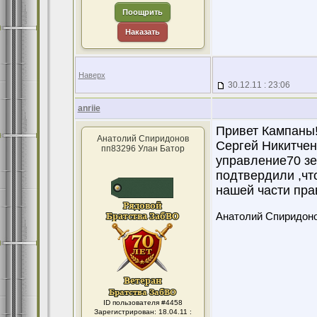
Поощрить
Наказать
Наверх
30.12.11 : 23:06
anriie
Привет Кампаны!
Анатолий Спиридонов
Сергей Никитченк
пп83296 Улан Батор
управление70 зе
подтвердили ,чт
нашей части прав
Анатолий Спиридон
ID пользователя #4458
Зарегистрирован: 18.04.11 :