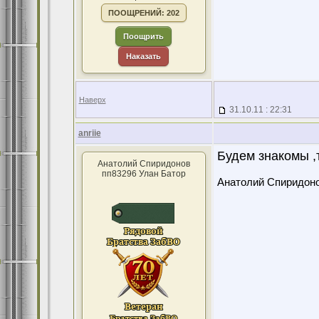
ПООЩРЕНИЙ: 202
Поощрить
Наказать
Наверх
31.10.11 : 22:31
anriie
Будем знакомы ,т
Анатолий Спиридонов
пп83296 Улан Батор
Анатолий Спиридон