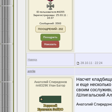
ID пользователя #4355
Зарегистрирован: 25.03.11 :
16:37
Сообщений: 3593
ПООЩРЕНИЙ: 202
Поощрить
Наказать
Наверх
28.10.11 : 22:24
anriie
Насчет кладбища
Анатолий Спиридонов
и еще несколько
пп83296 Улан Батор
своим сослуживц
/Шпигальский Але
Анатолий Спиридон