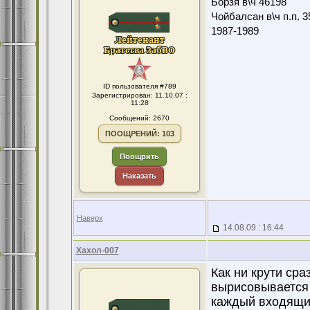
Борзя в\ч 46198
Чойбалсан в\ч п.п. 3
1987-1989
ID пользователя #789
Зарегистрирован: 11.10.07 :
11:28
Сообщений: 2670
ПООЩРЕНИЙ: 103
Поощрить
Наказать
Наверх
14.08.09 : 16:44
Хахол-007
Как ни крути ср
вырисовывается 
каждый входящий