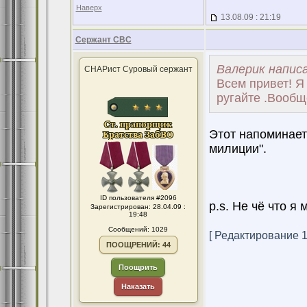
Наверх
13.08.09 : 21:19
Сержант СВС
Валерик написа
СНАРист Суровый сержант
Всем привет! Я
ругайте .Вообщ
Этот напоминает
милиции".
ID пользователя #2096
p.s. Не чё что я
Зарегистрирован: 28.04.09 :
19:48
Сообщений: 1029
[ Редактирование 13
ПООЩРЕНИЙ: 44
Поощрить
Наказать