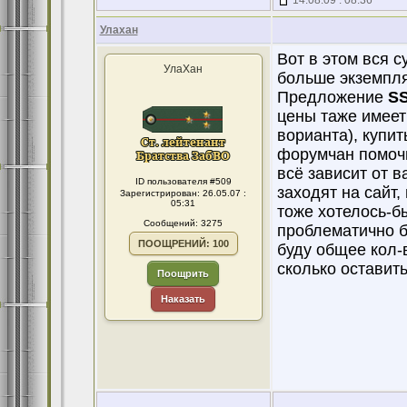
14.08.09 : 08:36
Улахан
Вот в этом вся с
УлаХан
больше экземпля
Предложение
S
цены таже имеет 
ворианта), купит
форумчан помочь.
всё зависит от в
ID пользователя #509
заходят на сайт,
Зарегистрирован: 26.05.07 :
05:31
тоже хотелось-бы
Сообщений: 3275
проблематично б
ПООЩРЕНИЙ: 100
буду общее кол-в
сколько оставить
Поощрить
Наказать