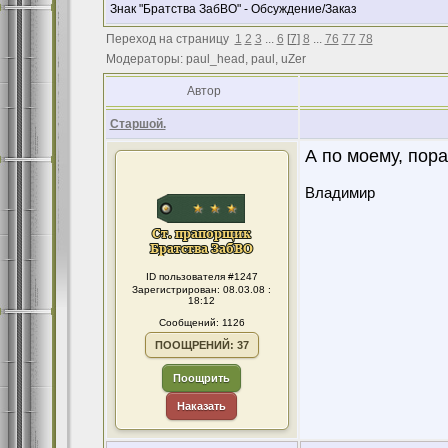
Знак "Братства ЗабВО" - Обсуждение/Заказ
Переход на страницу
1
2
3
...
6
[
7
]
8
...
76
77
78
Модераторы: paul_head, paul, uZer
Автор
Старшой.
А по моему, пор
Владимир
ID пользователя #1247
Зарегистрирован: 08.03.08 :
18:12
Сообщений: 1126
ПООЩРЕНИЙ: 37
Поощрить
Наказать