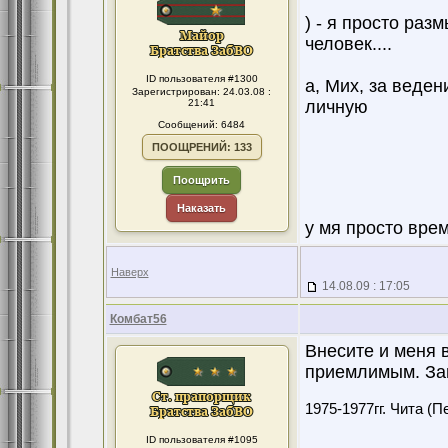
) - я просто раз
человек....
ID пользователя #1300
а, Мих, за веден
Зарегистрирован: 24.03.08 :
21:41
личную
Сообщений: 6484
ПООЩРЕНИЙ: 133
Поощрить
Наказать
у мя просто време
Наверх
14.08.09 : 17:05
Комбат56
Внесите и меня 
приемлимым. Зап
1975-1977гг. Чита (П
ID пользователя #1095