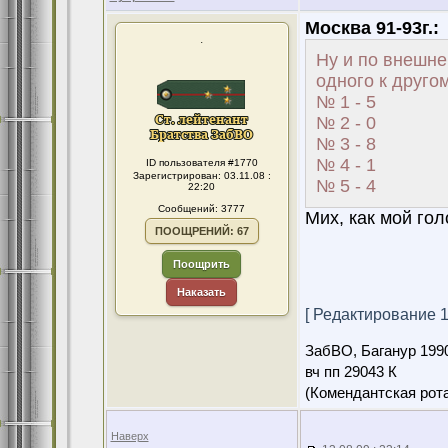
Москва 91-93г.:
.
Ну и по внешне
одного к другом
№ 1 - 5
№ 2 - 0
№ 3 - 8
№ 4 - 1
ID пользователя #1770
Зарегистрирован: 03.11.08 :
№ 5 - 4
22:20
Сообщений: 3777
Мих, как мой го
ПООЩРЕНИЙ: 67
Поощрить
Наказать
[ Редактирование 14
ЗабВО, Баганур 199
вч пп 29043 К
(Комендантская ро
Наверх