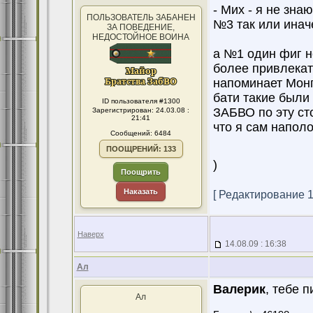
- Мих - я не зна
ПОЛЬЗОВАТЕЛЬ ЗАБАНЕН
№3 так или иначе
ЗА ПОВЕДЕНИЕ,
НЕДОСТОЙНОЕ ВОИНА
а №1 один фиг н
более привлекат
напоминает Монг
бати такие были 
ID пользователя #1300
ЗАБВО по эту сто
Зарегистрирован: 24.03.08 :
21:41
что я сам напол
Сообщений: 6484
ПООЩРЕНИЙ: 133
)
Поощрить
Наказать
[ Редактирование 14
Наверх
14.08.09 : 16:38
Ал
Валерик
, тебе п
Ал