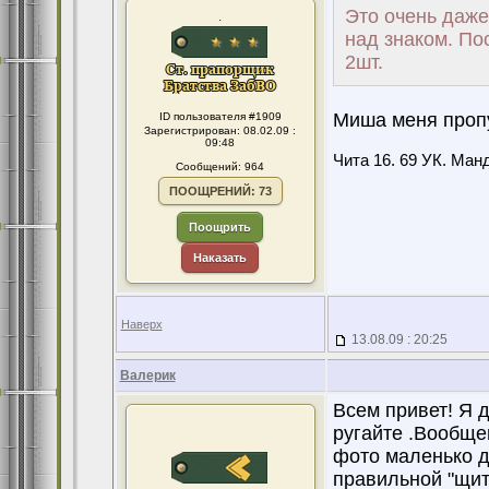
Это очень даже
.
над знаком. По
2шт.
Миша меня проп
ID пользователя #1909
Зарегистрирован: 08.02.09 :
09:48
Чита 16. 69 УК. Манд
Сообщений: 964
ПООЩРЕНИЙ: 73
Поощрить
Наказать
Наверх
13.08.09 : 20:25
Валерик
Всем привет! Я д
ругайте .Вообще
фото маленько д
правильной "щит