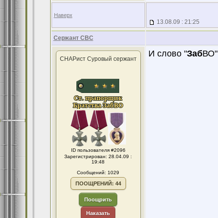
Наверх
13.08.09 : 21:25
Сержант СВС
И слово "
Заб
ВО"
СНАРист Суровый сержант
ID пользователя #2096
Зарегистрирован: 28.04.09 :
19:48
Сообщений: 1029
ПООЩРЕНИЙ: 44
Поощрить
Наказать