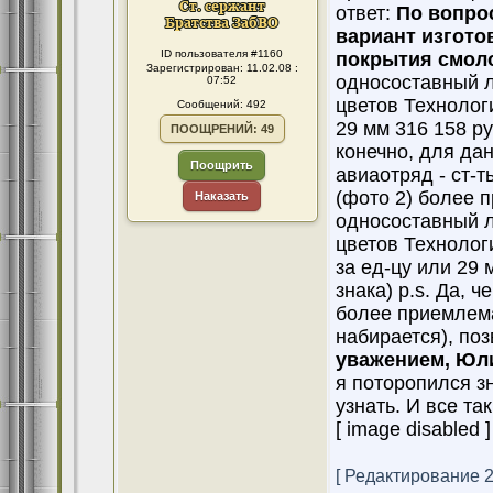
ответ:
По вопро
вариант изгото
ID пользователя #1160
покрытия смоло
Зарегистрирован: 11.02.08 :
односоставный л
07:52
цветов Технолог
Сообщений: 492
29 мм 316 158 ру
ПООЩРЕНИЙ: 49
конечно, для дан
Поощрить
авиаотряд - ст-
(фото 2) более 
Наказать
односоставный л
цветов Технолог
за ед-цу или 29 
знака) p.s. Да, 
более приемлема 
набирается), по
уважением, Юли
я поторопился з
узнать. И все так
[ image disabled ]
[ Редактирование 25