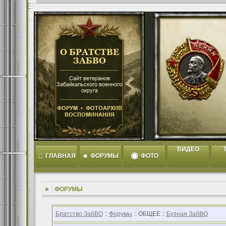
ВИДЕО
T
⌂
●
◉
ГЛАВНАЯ
ФОРУМЫ
ФОТО
ФОРУМЫ
Братство ЗабВО
::
Форумы
:: ОБЩЕЕ ::
Бузная ЗабВО