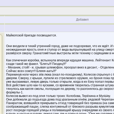
Добавил
Майкопской бригаде посвещается.
Они входили в тихий утренний город, даже не подозревая, что их ждёт. И 
неожиданная ярость огня и ступор от вида выпрыгнувшей на улицу смерт
развёрзся сверху. Гранатомётные выстрелы жгли технику с сидящими в н
Как спичечная коробка, вспыхнула впереди идущая машина. Лейтенант К
сзади такой же факел. "Блять!!! Пиздец!!!"
- Механик, стой! - и, срывая шлемофон, проорал вниз в десант, - Отделение
Сейчас всех сожгут!! Бляяя-аать!!!"
Перекинув ноги через зёв люка (ехал по-походному), Колесов спрыгнул с
дверям. Сверху, с крыши, лупили из стрелкового оружия, но броня пока 
уже выскакивал, левую дверь только открыли, когда в их бэху попал перв
Всё действие шло как-то кусками, со временем творилась странная штука
тянулось как капля смолы, ползущая по дереву, то разгонялось до скорос
формулы-1.
Колесов вывел из-под огня только троих: Колобова, Терёхина и МузЫку.
Они добежали до подъезда дома под ураганным огнём, рядовой Черепан
Панкратом, взявшийся прикрывать отход товарищей без приказа (на само
соображающий пацан, слегка контуженый от близкого разрыва кумулятивн
рост посреди горящей улицы и поливающий крышу очередями из своего АК
в грудь и частью в голову, лежал там, где и открыл огонь. "Они же сопляки