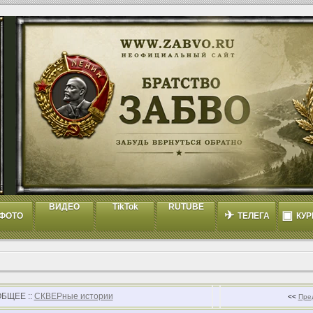
ВИДЕО
TikTok
RUTUBE
✈
▣
ФОТО
ТЕЛЕГА
КУР
ОБЩЕЕ ::
СКВЕРные истории
<<
Пре