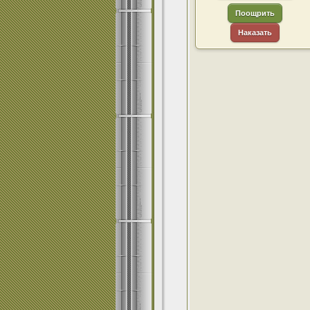
Поощрить
Наказать