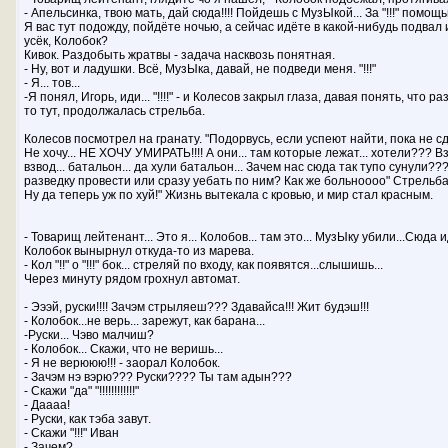
- Апельсинка, твою мать, дай сюда!!!! Пойдешь с МузЫкой... За "!!!" помощ
Я вас тут подожду, пойдёте ночью, а сейчас идёте в какой-нибудь подвал 
усёк, Колобок?
Кивок. Раздобыть жратвы - задача насквозь понятная.
- Ну, вот и ладушки. Всё, МузЫка, давай, не подведи меня. "!!!"
- Я... тов...
-Я понял, Игорь, иди... "!!!!" - и Колесов закрыл глаза, давая понять, что ра
то тут, продолжалась стрельба.
Колесов посмотрел на гранату. "Подорвусь, если успеют найти, пока не сдо
Не хочу... НЕ ХОЧУ УМИРАТЬ!!!! А они... там которые лежат... хотели??? Вз
взвод... батальон... да хули батальон... Зачем нас сюда так тупо сунули
разведку провести или сразу уебать по ним? Как же больноооо" Стрельба,
Ну да теперь уж по хуй!" Жизнь вытекала с кровью, и мир стал красным.
- Товарищ лейтенант... Это я... Колобов... там это... МузЫку убили...Сюда 
Колобок вынырнул откуда-то из марева.
- Кол "!!" о "!!!" бок... стреляй по входу, как появятся...слышишь...
Через минуту рядом грохнул автомат.
- Эээй, руски!!!! Зачэм стрыляеш??? Здавайса!!! Жит будэш!!!
- Колобок...не верь... зарежут, как барана...
-Руски... Чэво малчиш?
- Колобок... Скажи, что не веришь...
- Я не верююю!!! - заорал Колобок.
- Зачэм нэ вэрю??? Руски???? Ты там адын???
- Скажи "да" "!!!!!!!!!!!!"
- Даааа!
- Руски, как тэба завут.
- Скажи "!!!" Иван
- Зачем?