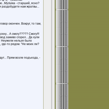
ью...МузЫка - старший, ясно?
и раздобудете нам жратвы...
зговор окончен. Вокруг, то там,
хну... А смогу????? Смогу!!!
вод заживо сгорел... Да хули
??? Неужели нельзя было
 где-то рядом. "Не моих ли?
идут... Прям возле подъезда, -