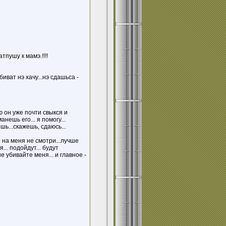
тпушу к мамэ.!!!!
убиват нэ хачу...нэ сдашьса -
ю он уже почти свыкся и
нешь его... я помогу...
шь...скажешь, сдаюсь...
ько на меня не смотри...лучше
... подойдут... будут
не убивайте меня... и главное -