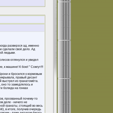
когда разверзся ад, именно
и сделали своё дело. Ад
ей людьми.
олесов оглянулся и увидел
, к машине! К бою! " Сожгут!!!
 брони и бросился к кормовым
прикрывала, правый десант
ый выстрел из гранатомёта.
, оно то замедлялось и
ти болида на гонках
ов, прозванный почему-то
м деле - ничего не
ой гранаты, стоящий во весь
), в итоге, получив очередь
 совсем - даже зигзагом бегать