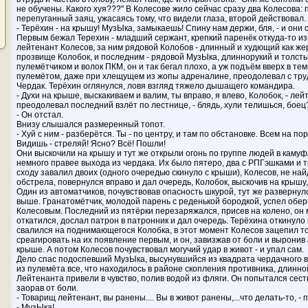
не обучены. Какого хуя???" В Колесове жило сейчас сразу два Колесова: 
перепуганный заяц, ужасаясь тому, что видели глаза, второй действовал.
- Терёхин - на крышу! МузЫка, замыкаешь! Спину нам держи, бля, - и они 
Первым бежал Терехин - младший сержант, крепкий паренёк откуда-то из
лейтенант Колесов, за ним рядовой Колобов - длинный и худющий как же
прозвище Колобок, и последним - рядовой МузЫка, длиннорукий и толст
пулемётчиком и волок ПКМ, он и так бегал плохо, а уж подъём вверх в тем
пулемётом, даже при хлещущем из жопы адреналине, преодолевал с труд
Чердак. Терёхин оглянулся, ловя взгляд тяжело дышащего командира.
- Духи на крыше, выскакиваем и валим, ты вправо, я влево, Колобок, - ле
преодолевал последний взлёт по лестнице, - блядь, хули телишься, бое
- Он отстал.
Внизу слышался размеренный топот.
- Хуй с ним - разберётся. Ты - по центру, и там по обстановке. Всем на по
Видишь - стреляй! Ясно? Всё! Пошли!
Они выскочили на крышу и тут же открыли огонь по группе людей в каму
немного правее выхода из чердака. Их было пятеро, два с РПГэшками и т
сходу завалил двоих (одного очередью скинуло с крыши), Колесов, не най
обстрела, повернулся вправо и дал очередь, Колобок, выскочив на крышу,
Один из автоматчиков, почувствовав опасность шкурой, тут же развернулс
выше. Гранатомётчик, молодой парень с реденькой бородкой, успел оберн
Колесовым. Последний из пятёрки перезаряжался, присев на колено, он 
откатился, дослал патрон в патронник и дал очередь. Терёхина откинуло к
свалился на поднимающегося Колобка, в этот момент Колесов зацепил то
среагировать на их появление первым, и он, завизжав от боли и выронив 
крыше. А потом Колесов почувствовал могучий удар в живот - и упал сам.
Дело спас подоспевший МузЫка, высунувшийся из квадрата чердачного 
из пулемёта все, что находилось в районе скопления противника, длинно
Лейтенанта привели в чувство, полив водой из фляги. Он попытался сест
заорав от боли.
- Товарищ лейтенант, вы ранены.... Вы в живот ранены,...что делать-то, - 
- МузЫка!