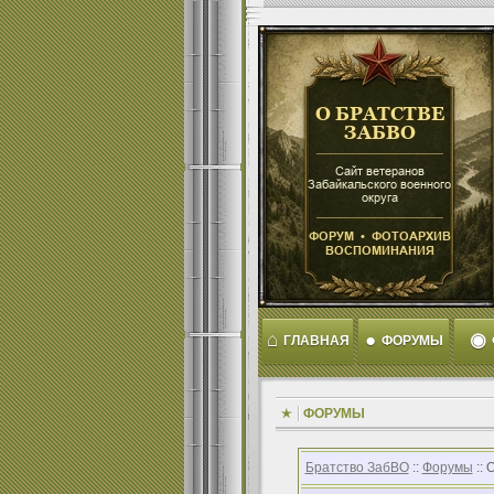
⌂
●
◉
ГЛАВНАЯ
ФОРУМЫ
ФОРУМЫ
Братство ЗабВО
::
Форумы
:: 