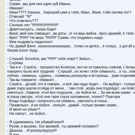
- Скажи...мы для них один хуй Иваны.
- Ивааан!
- Иван???? Хахаха... Хароший ымя у тэбя, Иван...Ваня, тэбе сколка лэт?
- Отвечай. "!!!!"
- Что отвечать???
- Сколько лет "!!!!!!!!!!!!!!!!!!!!!!!!!!!!"
- Девятнатцать...скора будет
- Ваня, мой син сэмнацат...ви дэты...эт нэ ваш вайна...брос аружий, я тэбя а
- Врёт "!!!!!!!!!" Не верь "!!!!!!!!!!!" Скажи, что подумать надо.
- Мне подумать надооооо!
- Ну, думай Ваня...хахахахахахааааа... толко нэ долга... я спэшу... а дэтэй 
башка рэзат буду...
- Слушай, Колобок, как "!!!!!!!!" тебя зовут? Забыл....
- Серёжа.
- Так и я - Серёга, - прошептал Колесов, сил не оставалось совсем, с боль
говорить было всё трудней. - Слушай...он хочет тебя обмануть... а ты...обма
сейчас...скажешь...сдаюсь... снимешь разгрузку и встанешь... руки подниме
- Так вы говорите - обманет...
- Серёга... делай, что я говорю... и всё, как надо будет.... Он выйдет...тол
даже пару шагов отойди от меня.... там стой...когда они подойдут...не бойся
смеяться...главное, чтоб все подошли... не бойся их.... Ты им всем скажи - 
в глаза смотри...чтоб они твои глаза запомнили...понял? Повтори
- Когда подойдут, попросить не убивать...смотреть в глаза...
- Правильно...и не бойся... нельзя... давай...только громко скажи...
- И меня не убьют?
- Не смогут... не бойся...
- Я сдаююююсь. Не убивайтеее!!!
- Руски, я выхажу...бэз арюжий...ты арюжий палажил?
- Дааааа.... И разгрузкууууу!!!
- Я иду...