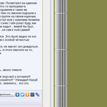
ове. Посмотрел на одиноко
Что-то прогыркал в
 оружием и такие же
. Они со смехом подошли к
 группе на своем наречии,
остал нож с широким лезвием.
сэчяс тэбя рэзат буду, как
ла хадыт... живой бы был,
..он сам к тыбэ дамой
я. Это было видно по его
м с особой чёткостью
я, не хватит сил дождаться.
...и этого хватило на то,
х.
...много тяжело
 знал всё о потерях!!!
лняйте!!! " Ублюдки!! Нахуй
..бляяяять... кто это
делиться…