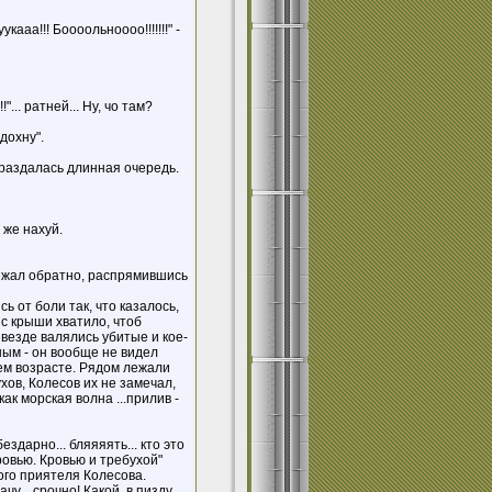
укааа!!! Боооольноооо!!!!!!!" -
!"... ратней... Ну, чо там?
сдохну".
о раздалась длинная очередь.
 же нахуй.
бежал обратно, распрямившись
ь от боли так, что казалось,
 с крыши хватило, чтоб
 везде валялись убитые и кое-
ным - он вообще не видел
нем возрасте. Рядом лежали
хов, Колесов их не замечал,
ак морская волна ...прилив -
здарно... бляяяять... кто это
ровью. Кровью и требухой"
ого приятеля Колесова.
у... срочно! Какой, в пизду,