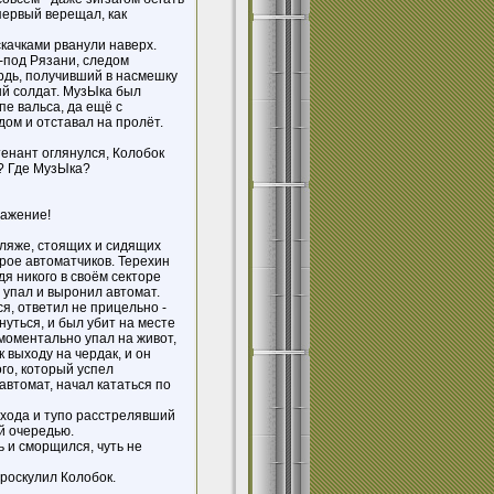
первый верещал, как
скачками рванули наверх.
-под Рязани, следом
рдь, получивший в насмешку
ый солдат. МузЫка был
пе вальса, да ещё с
ом и отставал на пролёт.
йтенант оглянулся, Колобок
ц? Где МузЫка?
ражение!
фляже, стоящих и сидящих
рое автоматчиков. Терехин
дя никого в своём секторе
 упал и выронил автомат.
я, ответил не прицельно -
уться, и был убит на месте
моментально упал на живот,
 выходу на чердак, и он
го, который успел
автомат, начал кататься по
входа и тупо расстрелявший
й очередью.
ь и сморщился, чуть не
проскулил Колобок.