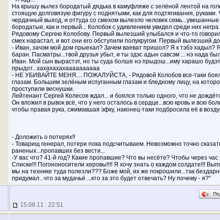
На крышу вылез бородатый дядька в камуфляже с зелёной лентой на гол
стоящую долговязую фигуру с поднятыми, как для подтягивания, руками. 
чердачный выход, и оттуда со смехом вылезло человек семь...увешанные
бородатые, как и первый... Колобок с удивлением увидел среди них негра
Рядовому Сергею Колобову. Первый вылезший улыбался и что-то говорил
смех нарастал, и вот они его обступили полукругом. Первый вылезший д
- Иван, зачэм мой дом прыехал? Зачем ваеват пришол? Я к тэбэ хадыл? Я 
баран. Пасматры...твой друзья убыт, и ты здэс адын савсэм ... нэ нада бы
Иван. Мой сын вырастэт, но ты суда болше нэ прыдош...иму харашо будэт.
прыдот...хахахахахаааааааааа
- НЕ УБИВАЙТЕ МЕНЯ.... ПОЖАЛУЙСТА, - Рядовой Колобов все-таки боялс
глазам. Большим зелёным испуганным глазам и бледному лицу, на которо
проступили веснушки.
Лейтенант Сергей Колесов ждал... и боялся только одного, что не дождётс
Он вложил в рывок всё, что у него осталось в сердце...всю кровь и всю боль
чтобы правая рука, сжимавшая эфку, наконец-таки подбросила её в возду
- Доложить о потерях!!
- Товарищ генерал, потери пока подсчитываем. Невозможно точно сказать
раненых...пропавших без вести...
-У вас что? 41-й год? Какие пропавшие? Что вы несёте? Чтобы через час я
Списки!!! Погононосители херовы!!!! Я хочу знать о каждом солдате!!! Выпо
мы на технике туда полезли??? Боже мой, их же покрошили...так бездарно.
придумал...что за мудачьё ...кто за это будет отвечать? Ну почему - я?"
По
15.08.11 : 22:51