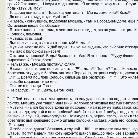
врач?? Это конец.... Нахуя я сюда поехал. Я не хочу...я хочу жить.... Ссуки
подыхать? За что?"
- Товарищ лейтенант!!! Товарищ лейтенант!!! Мы их замочили!!! Всех!!!
- Да не ори ты, мудак, где МузЫка?
- Я здесь, - согнувшись, подскочил МузЫка, - там, на соседнем доме, ещё 
Остальные вроде бы сбежали.
- Я тоже одного застрелил, я честное слово видел, как он упал! - встрял К
- Колобок, помолчи.
- Музыка, воды дай!
- Дык нельзя вам, вы в живот ранетый! Нельзя!
- МузЫка, мозг не еби!!? Дай воды... ты чо, не видишь, что ли? Мне отсюд
- Мы вас с Колобком вынесем!
- Отставить, рядовой. Воды! Выполнять, бля! Я что, неяс... "!!!уууу бляяяяяя
выражаюсь? Оглох, боец?
- Нельзя же, - МузЫка протянул флягу.
- Я сам знаю, што мне нельзя, а что ... "!!!"... льзя!!!! Понял? Так... - Колес
бросаешь эту дуру и берёшь автомат Терёхина, патроны собрать, духов 
...."!!"..... Время пошло!!! Колобок, снимешь две разгрузки ... "!!!" ... Это жи
не особо коцаные - и ко мне.
- Они же в кровищи. Това...
- Не рассуж ... "!!!!!!"... дать. Бегом, сука!!!
" !!!!" Лейтенант попытался присесть, но ему удалось только поднять гол
локтях. МузЫка уже тащил магазины, Колобок отряхивал первую снятую р
- МузЫка, - начал Колесов, когда он подошёл, - нам всем не выбраться, с
валить надо, слушай и не перебивай, забейтесь в какой-нибудь подвал, но
башкой, а слушай, ночью уходите. Но аккуратно, береги этого, - кивок в с
брезгливо вытирающего руку о штаны Колобка, - мудака. Жаль его, совсе
-Товарищ...
- Я тебе слово давал? Заткнись и слушай... "!!!!"... не донести вам меня...
штабе, что тут видели, так хоть какой-то шанс у вас...со мной без варианто
- Товарищ лейтенант, глядите чо я нашёл, - Колобок подбежал, протягивая