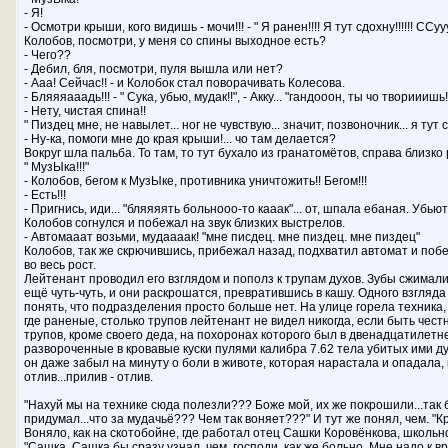
- Я!
- Осмотри крыши, кого видишь - мочи!!! - " Я ранен!!!! Я тут сдохну!!!!!! ССууу
Колобов, посмотри, у меня со спины выходное есть?
- Чего??
- Дебил, бля, посмотри, пуля вышла или нет?
- Ааа! Сейчас!! - и Колобок стал поворачивать Колесова.
- Бляяяааадь!!! - " Сука, убью, мудак!!", - Акку... "гандооон, ты чо творииишь!!
- Нету, чистая спина!!
" Пиздец мне, не навылет... ног не чувствую... значит, позвоночник... я тут 
- Ну-ка, помоги мне до края крыши!... чо там делается?
Вокруг шла пальба. То там, то тут бухало из гранатомётов, справа близк
" МузЫка!!!"
- Колобов, бегом к МузЫке, противника уничтожить!! Бегом!!!
- Есть!!!
- Пригнись, иди... "бляяяять больнооо-то кааак"... от, шпала ебаная. Убьют
Колобов согнулся и побежал на звук близких выстрелов.
- Автомааат возьми, мудаааак! "мне писдец. мне пиздец. мне пиздец"
Колобов, так же скрючившись, прибежал назад, подхватил автомат и по
во весь рост.
Лейтенант проводил его взглядом и пополз к трупам духов. Зубы сжималис
ещё чуть-чуть, и они раскрошатся, превратившись в кашу. Одного взгляда
понять, что подразделения просто больше нет. На улице горела техника,
где раненые, столько трупов лейтенант не видел никогда, если быть чест
трупов, кроме своего деда, на похоронах которого был в двенадцатилет
развороченные в кровавые куски пулями калибра 7.62 тела убитых ими ду
он даже забыл на минуту о боли в животе, которая нарастала и опадала, к
отлив...прилив - отлив.
"Нахуй мы на технике сюда полезли??? Боже мой, их же покрошили...так бе
придумал...что за мудачьё??? Чем так воняет???" И тут же понял, чем. "К
Воняло, как на скотобойне, где работал отец Сашки Коровёнкова, школьн
"Сашка, Сашка бы сразу узнал, чем, господи, как же больно. Мне надо к врач