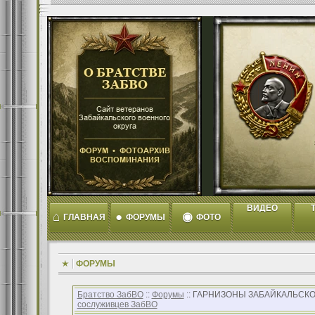
ВИДЕО
T
⌂
●
◉
ГЛАВНАЯ
ФОРУМЫ
ФОТО
ФОРУМЫ
Братство ЗабВО
::
Форумы
:: ГАРНИЗОНЫ ЗАБАЙКАЛЬСКО
сослуживцев ЗабВО