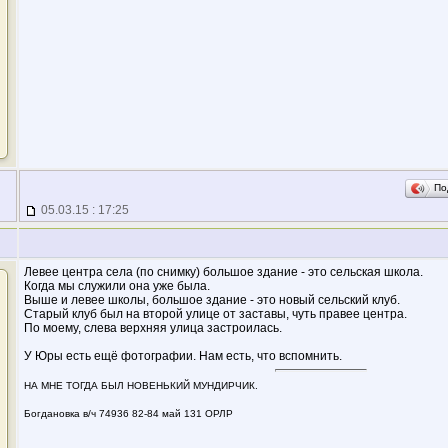
По
05.03.15 : 17:25
Левее центра села (по снимку) большое здание - это сельская школа.
Когда мы служили она уже была.
Выше и левее школы, большое здание - это новый сельский клуб.
Старый клуб был на второй улице от заставы, чуть правее центра.
По моему, слева верхняя улица застроилась.
У Юры есть ещё фотографии. Нам есть, что вспомнить.
НА МНЕ ТОГДА БЫЛ НОВЕНЬКИЙ МУНДИРЧИК.
Богдановка в/ч 74936 82-84 май 131 ОРЛР