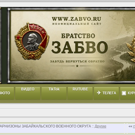
ВИДЕО
TikTok
RUTUBE
✈
▣
ФОТО
ТЕЛЕГА
КУР
 ГАРНИЗОНЫ ЗАБАЙКАЛЬСКОГО ВОЕННОГО ОКРУГА ::
Другие
<<
П