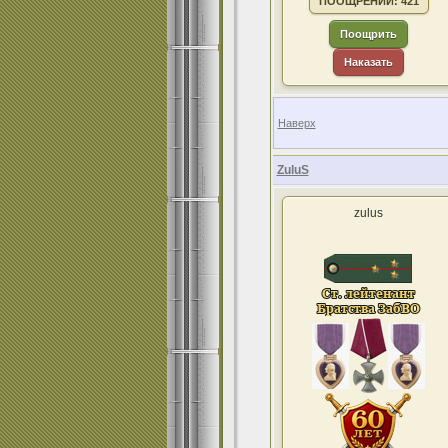
ПООЩРЕНИЙ: 421
Поощрить
Наказать
Наверх
ZuluS
zulus