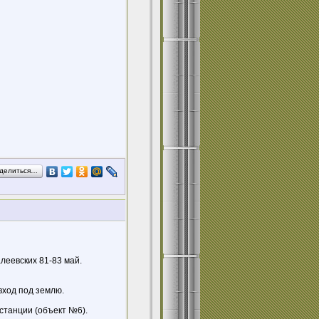
делиться…
леевских 81-83 май.
вход под землю.
станции (объект №6).