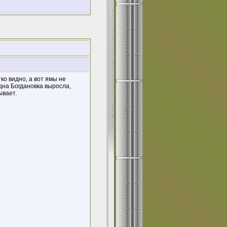
ко видно, а вот ямы не
одна Богдановка выросла,
ывает.