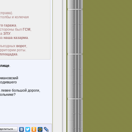
справа).
столбы и колючая
го гаража
.
 стороны был
ГСМ
,
ла
ЗПУ
.
ла
наша казарма
.
въездных
ворот
,
ерритории роты.
тплощадка
.
илище
.
омановский
уходившего
 левее большой дороги,
гольнике?
делиться…