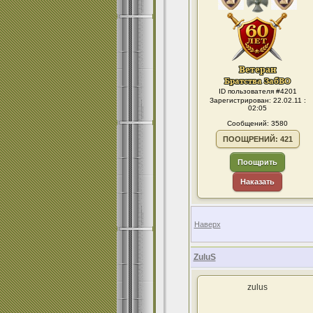
ID пользователя #4201
Зарегистрирован: 22.02.11 :
02:05
Сообщений: 3580
ПООЩРЕНИЙ: 421
Поощрить
Наказать
Наверх
ZuluS
zulus