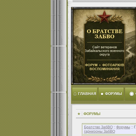
⌂
●
◉
ГЛАВНАЯ
ФОРУМЫ
ФОРУМЫ
Братство ЗабВО
::
Форумы
::
гарнизоны ЗабВО