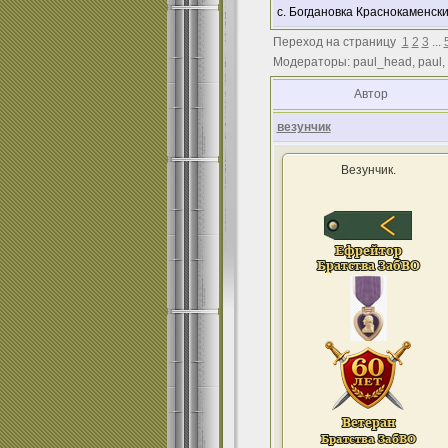
с. Богдановка Краснокаменск
Переход на страницу
1
2
3
...
Модераторы: paul_head, paul,
Автор
везунчик
Везунчик.