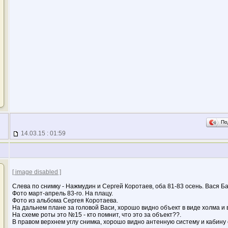
По
14.03.15 : 01:59
[ image disabled ]
Слева по снимку - Нажмудин и Сергей Коротаев, оба 81-83 осень. Вася Ба
Фото март-апрель 83-го. На плацу.
Фото из альбома Сергея Коротаева.
На дальнем плане за головой Васи, хорошо видно объект в виде холма и 
На схеме роты это №15 - кто помнит, что это за объект??.
В правом верхнем углу снимка, хорошо видно антенную систему и кабину 