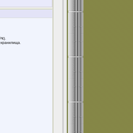
РК).
ехранилища.