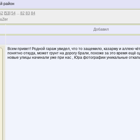
ий район
52
[
53
]
54
...
82
83
84
 uZer
Добавил
Всем привет! Родной гараж увидел, что то защемило, казарму и аллею чёт
понятно откуда, может грунт на дорогу брали, похоже за это время ещё 
новые улицы начинали уже при нас , Юра фотографии уникальные откап