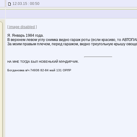
12.03.15 : 00:50
[ image disabled ]
Я. Январь 1984 года.
В верхнем левом углу снимка видно гараж роты (если красиво, то АВТОПА
За моим правым плечом, перед гаражом, видно треугольную крышу овощ
НА МНЕ ТОГДА БЫЛ НОВЕНЬКИЙ МУНДИРЧИК.
Богдановка в/ч 74936 82-84 май 131 ОРЛР