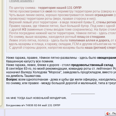
[ image disabled ]
По центру снимка -
территория нашей 131 ОРЛР
.
Чётко просматривается
окоп
по периметру территории роты (сверху и 
Чуть выше линии окопа, хорошо просматривается линия
ограждения
(
проволока) территории роты (верх, правая сторона и низ).
Верхний левый угол территории - в виде лежачей буквы Е,
стены ротно
Правее гаража, где тёмное пятно, был большой бугор. Под ним с одной
с другой
НЗ
(каменные стены входов тоже сохранились). На бугре стоя
Почти посредине нижней части территории, тёмное пятно - здесь стоя
По снимку, выше казармы, находился ротный
плац со стендами
.
Левее этого пятна, полоса - здесь была
тополиная аллея и дорога,
от 
вдоль казармы и плаца, к гаражу, складам, ГСМ и другим объектам на т
С другой стороны дороги, напротив казармы была
наша (ротная) спор
Ниже гаража, правее, тёмное пятно-развалины - здесь было
овощехран
Квашенную капусту все помним.
Ниже гаража, левее, ближе к дороге - стоял
продовольственный склад
.
В сентябре 83-го, по моей рекомендации, командир роты ст. лейтенант Р
назначил Валеру Холодова "Мороза", заведовать прод/складом, вместо 
на дембель Ташматова.
Вопрос
всем однополчанам - дома и цубы где жили офицеры, находились
по снимку, или правее - между большой дорогой и маленькой, типа в треу
НА МНЕ ТОГДА БЫЛ НОВЕНЬКИЙ МУНДИРЧИК.
Богдановка в/ч 74936 82-84 май 131 ОРЛР
По