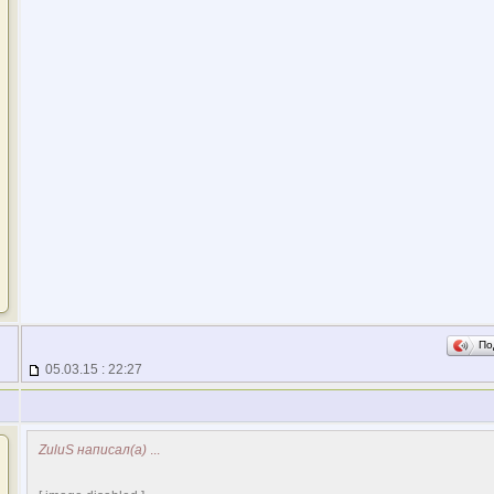
По
05.03.15 : 22:27
ZuluS написал(а)
...