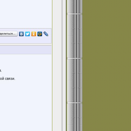
делиться…
.
ой связи.