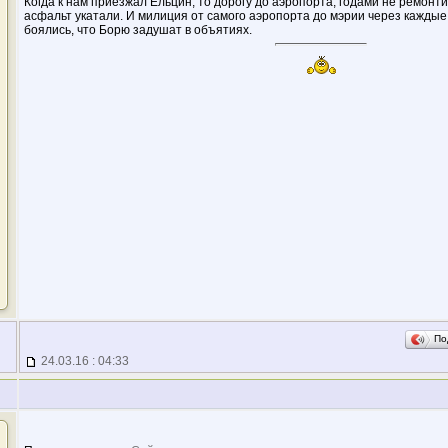
Когда к нам приезжал Ельцин, то дорогу до аэропорта, годами не ремонти
асфальт укатали. И милиция от самого аэропорта до мэрии через каждые
боялись, что Борю задушат в объятиях.
По
24.03.16 : 04:33