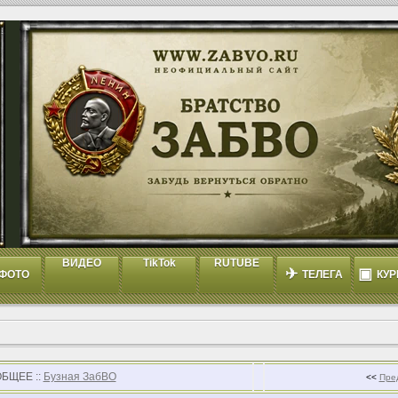
ВИДЕО
TikTok
RUTUBE
✈
▣
ФОТО
ТЕЛЕГА
КУР
ОБЩЕЕ ::
Бузная ЗабВО
<<
Пре