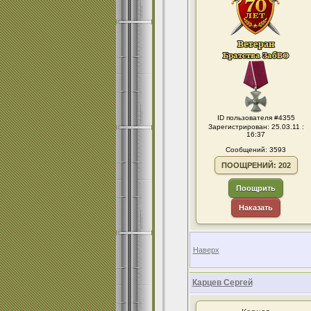
ID пользователя #4355
Зарегистрирован: 25.03.11 :
16:37
Сообщений: 3593
ПООЩРЕНИЙ: 202
Поощрить
Наказать
Наверх
Карцев Сергей