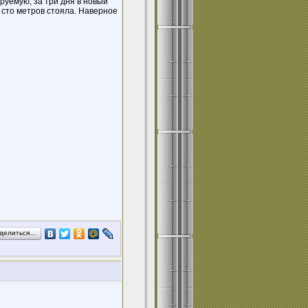
руемую, за три дня в новый
 сто метров стояла. Наверное
делиться…