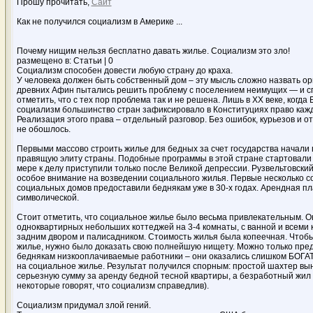
Прошу прочитать,
Сайт
Как не получился социализм в Америке ...
Почему нищим нельзя бесплатно давать жилье. Социализм это зло!
размещено в: Статьи | 0
Социализм способен довести любую страну до краха.
У человека должен быть собственный дом – эту мысль сложно назвать о
древних Афин пытались решить проблему с поселением неимущих — и с
отметить, что с тех пор проблема так и не решена. Лишь в ХХ веке, когда
социализм большинство стран зафиксировало в Конституциях право кажд
Реализация этого права – отдельный разговор. Без ошибок, курьезов и о
не обошлось.
Первыми массово строить жилье для бедных за счет государства начали 
правящую элиту страны. Подобные программы в этой стране стартовали е
мере к делу приступили только после Великой депрессии. Рузвельтовски
особое внимание на возведении социального жилья. Первые несколько с
социальных домов предоставили беднякам уже в 30-х годах. Арендная пл
символической.
Стоит отметить, что социальное жилье было весьма привлекательным. О
одноквартирных небольших коттеджей на 3-4 комнаты, с ванной и всеми 
задним двором и палисадником. Стоимость жилья была копеечная. Чтобы
жилье, нужно было доказать свою полнейшую нищету. Можно только пред
беднякам низкооплачиваемые работники – они оказались слишком БОГА
на социальное жилье. Результат получился спорным: простой шахтер вы
серьезную сумму за аренду бедной тесной квартиры, а безработный жил 
некоторые говорят, что социализм справедлив).
Социализм придумал злой гений.