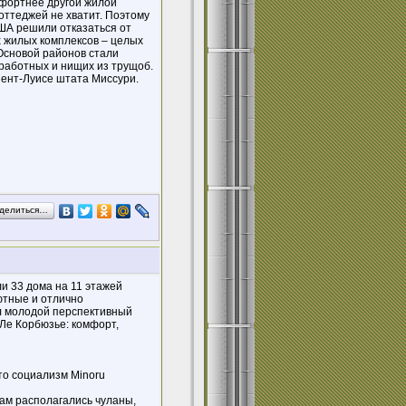
мфортнее другой жилой
коттеджей не хватит. Поэтому
США решили отказаться от
х жилых комплексов – целых
Основой районов стали
работных и нищих из трущоб.
Сент-Луисе штата Миссури.
делиться…
и 33 дома на 11 этажей
ютные и отлично
л молодой перспективный
Ле Корбюзье: комфорт,
тто социализм Minoru
ам располагались чуланы,