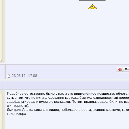
По
23.03.16 : 17:08
Подобное естественно было у нас и это применённое новшество облетел
суть в том, что по пути следования кортежа был железнодорожный переезд
заасфальтировали вместе с рельсами. Потом, правда, раздолбили, но всё
в интернете).
Дмитрия Анатольевича я видел, небольшого роста, в синем костюме, тако
телевизора.