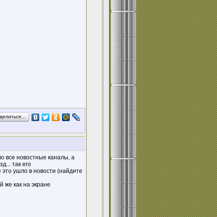
делиться…
о все новостные каналы, а
... так его
 это ушло в новости (найдите
й же как на экране