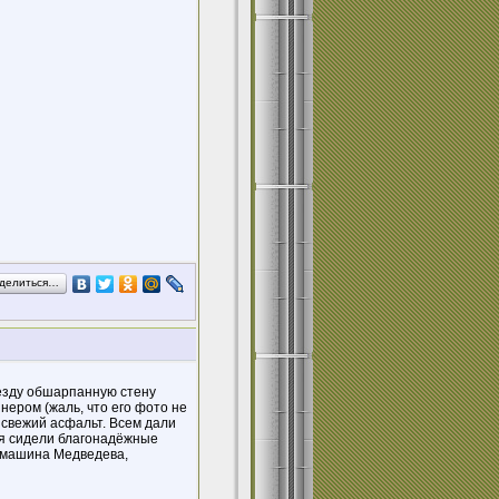
делиться…
иезду обшарпанную стену
нером (жаль, что его фото не
 свежий асфальт. Всем дали
ия сидели благонадёжные
а машина Медведева,