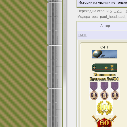
Истории из жизни и не только
Переход на страницу
1
2
3
...
Модераторы: paul_head, paul,
Автор
С-НТ
С-НТ