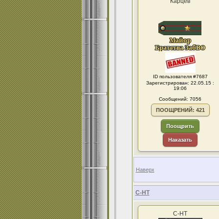
Карцев
ID пользователя #7687
Зарегистрирован: 22.05.15 :
19:06
Сообщений: 7056
ПООЩРЕНИЙ: 421
Поощрить
Наказать
Наверх
С-НТ
С-НТ