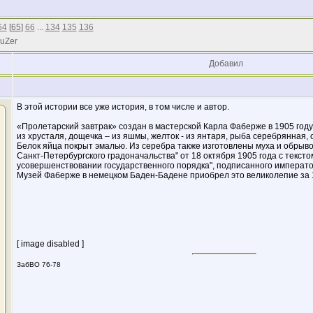
64
[
65
]
66
...
134
135
136
 uZer
Добавил
В этой истории все уже история, в том числе и автор.
«Пролетарский завтрак» создан в мастерской Карла Фаберже в 1905 году
из хрусталя, дощечка – из яшмы, желток - из янтаря, рыба серебрянная, о
Белок яйца покрыт эмалью. Из серебра также изготовлены муха и обрыво
Санкт-Петербургского градоначальства" от 18 октября 1905 года с текст
усовершенствовании государственного порядка", подписанного императо
Музей Фаберже в немецком Баден-Бадене приобрел это великолепие за 1
[ image disabled ]
ЗабВО 76-78