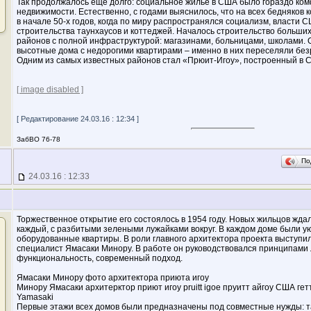
Так продолжалось еще долго: социальное жилье в США было гораздо ко
недвижимости. Естественно, с годами выяснилось, что на всех бедняков 
в начале 50-х годов, когда по миру распространялся социализм, власти 
строительства таунхаусов и коттеджей. Началось строительство больши
районов с полной инфраструктурой: магазинами, больницами, школами. 
высотные дома с недорогими квартирами – именно в них переселяли без
Одним из самых известных районов стал «Прюит-Игоу», построенный в 
[ image disabled ]
[ Редактирование 24.03.16 : 12:34 ]
ЗабВО 76-78
По
24.03.16 : 12:33
Торжественное открытие его состоялось в 1954 году. Новых жильцов ждал
каждый, с разбитыми зелеными лужайками вокруг. В каждом доме были у
оборудованные квартиры. В роли главного архитектора проекта выступи
специалист Ямасаки Минору. В работе он руководствовался принципами 
функциональность, современный подход.
Ямасаки Минору фото архитектора приюта игоу
Минору Ямасаки архитерктор приют игоу pruitt igoe пруитт айгоу США ге
Yamasaki
Первые этажи всех домов были предназначены под совместные нужды: т