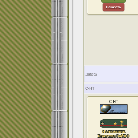
Наказать
Наверх
С-НТ
С-НТ