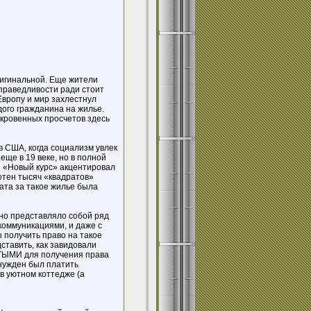
ригинальной. Еще жители
праведливости ради стоит
 Европу и мир захлестнул
ого гражданина на жилье.
ткровенных просчетов здесь
в США, когда социализм увлек
ще в 19 веке, но в полной
й «Новый курс» акцентировал
отен тысяч «квадратов»
ата за такое жилье была
но представляло собой ряд
коммуникациями, и даже с
 получить право на такое
ставить, как завидовали
ТЫМИ для получения права
нужден был платить
в уютном коттедже (а