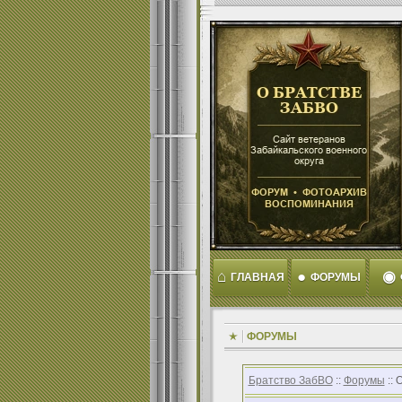
⌂
●
◉
ГЛАВНАЯ
ФОРУМЫ
ФОРУМЫ
Братство ЗабВО
::
Форумы
:: 