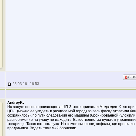
По
23.03.16 : 16:53
AndreyK:
На запуск нового производства ЦП-3 тоже приезжал Медведев. К его пр
ЦП-1 (можно её увидеть в разделе мой город) во весь фасад украсили бан
сохранилось), по пути следования его машины (бронированной) уложили
распоряжение на улицу не выходить. Естественно, за пультом управлен
товарищи. Такая вот показуха. Но самое смешное, асфальт, где проехал
продавился. Видать тяжёлый броневик.