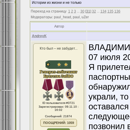
Истории из жизни и не только
Переход на страницу
1
2
3
...
30
[
31
]
32
...
134
135
136
Модераторы: paul_head, paul, uZer
Автор
AndreyK
ВЛАДИМИ
Кто был – не забудет...
07 июля 20
Я прилете
паспортны
обнаружил,
украли, то
ID пользователя #3721
оставался
Зарегистрирован: 09.11.10 :
16:02
следующее
Сообщений: 21874
ПООЩРЕНИЙ: 1059
позвонил 