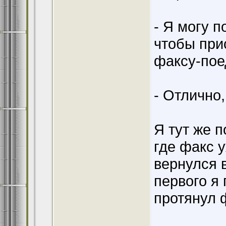
- Я могу п
чтобы при
факсу-поед
- Отлично,
Я тут же п
где факс у
вернулся 
первого я
протянул 