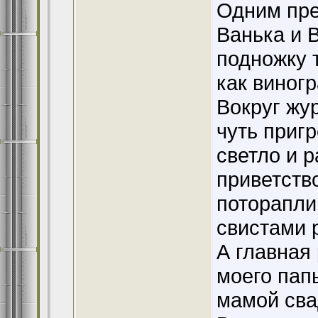
Одним пре
Ванька и 
подножку 
как виногр
Вокруг жур
чуть приг
светло и 
приветств
поторапли
свистами 
А главная 
моего папы
мамой сва