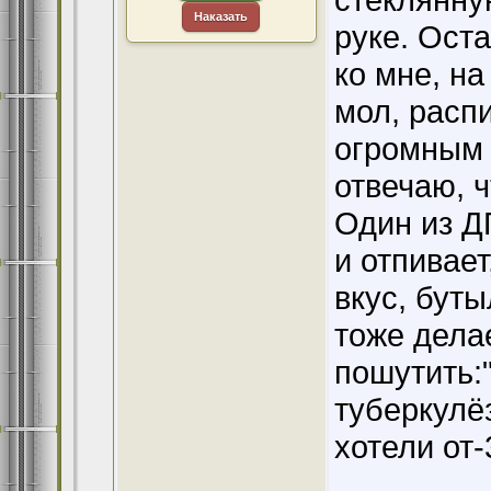
Наказать
руке. Ост
ко мне, на
мол, расп
огромным 
отвечаю, ч
Один из Д
и отпивает
вкус, бут
тоже дела
пошутить:
туберкулёз
хотели от-