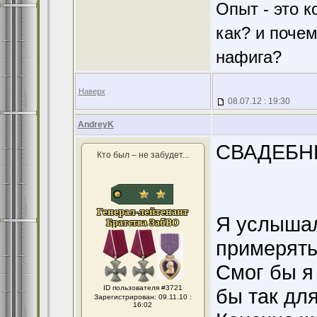
Опыт - это к
как? и поче
нафига?
Наверх
08.07.12 : 19:30
AndreyK
СВАДЕБН
Кто был – не забудет...
Я услышал
примерять
Смог бы я 
ID пользователя #3721
бы так дл
Зарегистрирован: 09.11.10 :
16:02