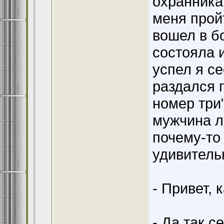
охранника
меня прой
вошел в б
состояла 
успел я се
раздался 
номер три
мужчина л
почему-то 
удивитель
- Привет, 
- Да так с