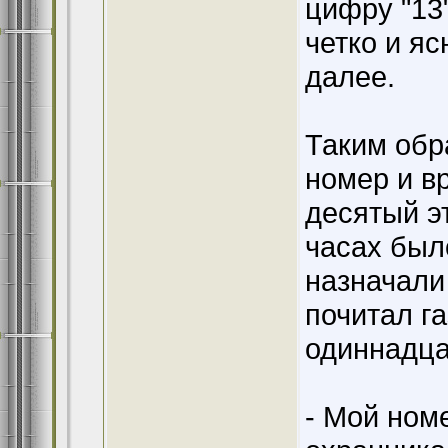
цифру "13"
четко и яс
далее.
Таким обр
номер и в
десятый эт
часах было
назначали
почитал га
одиннадца
- Мой номе