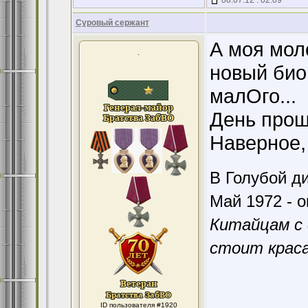
08.07.12 : 02:09
Суровый сержант
А моя мол
.
новый био
малОго...
День прош
Наверное,
В Голубой ди
Май 1972 - о
Китайцам с 
стоит краса
ID пользователя #1920