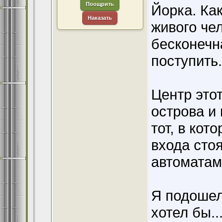
Поощрить
Йорка. Как
Наказать
живого чел
бесконечн
поступить.
Центр это
острова и 
тот, в кот
входа сто
автоматам
Я подошел
хотел бы..