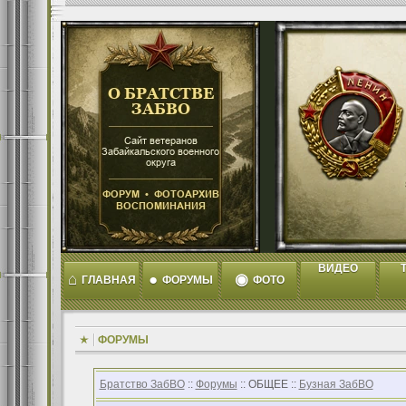
ВИДЕО
T
⌂
●
◉
ГЛАВНАЯ
ФОРУМЫ
ФОТО
ФОРУМЫ
Братство ЗабВО
::
Форумы
:: ОБЩЕЕ ::
Бузная ЗабВО