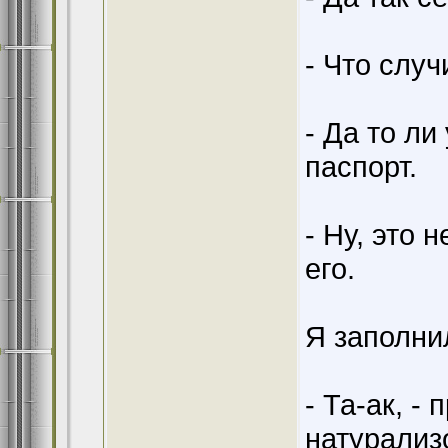
- Что слу
- Да то ли
паспорт.
- Ну, это 
его.
Я заполни
- Та-ак, - 
натурали