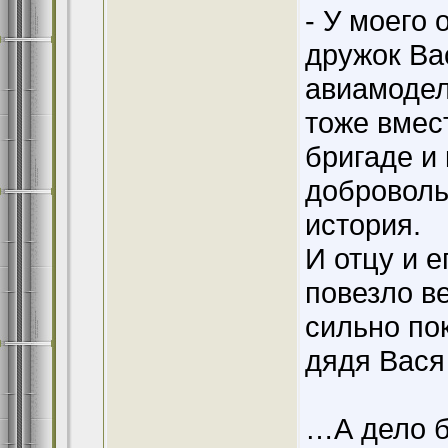
- У моего
дружок Ва
авиамодел
тоже вмест
бригаде и 
доброволь
история.
И отцу и е
повезло в
сильно по
дядя Вася
…А дело б