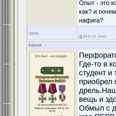
Опыт - это к
как? и поче
нафига?
Наверх
08.07.12 : 19:42
AndreyK
Перфорат
Кто был – не забудет...
Где-то в к
студент и
приобрел я
дрель.Наш
вещь и зд
ID пользователя #3721
Обмыл с д
Зарегистрирован: 09.11.10 :
16:02