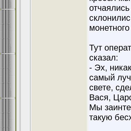
отчаялись 
склонилис
монетного
Тут опера
сказал:
- Эх, ника
самый луч
свете, сде
Вася, Цар
Мы заинте
такую бес