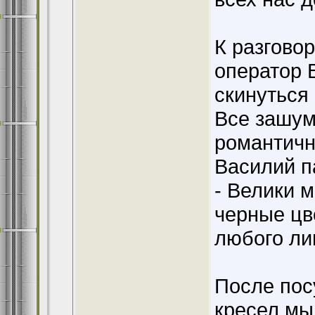
К разгово
оператор 
скинуться
Все зашуме
романтичн
Василий п
- Велики 
черные цв
любого л
После пос
кресел мы