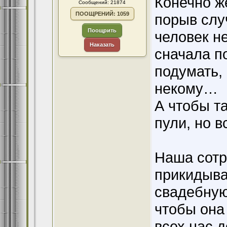
Конечно ж
Сообщений: 21874
ПООЩРЕНИЙ: 1059
порыв слу
Поощрить
человек н
Наказать
сначала по
подумать,
некому…
А чтобы та
пули, но 
Наша сотр
прикидыва
свадебную
чтобы она
всех нас 