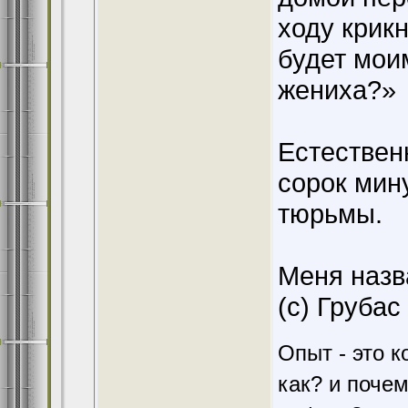
ходу крикн
будет мои
жениха?»
Естествен
сорок мину
тюрьмы.
Меня назв
(c) Грубас
Опыт - это к
как? и поче