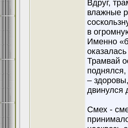
Вдруг, тра
влажные р
соскользну
в огромну
Именно «б
оказалась
Трамвай о
поднялся,
– здоровы
двинулся 
Смех - см
принимало