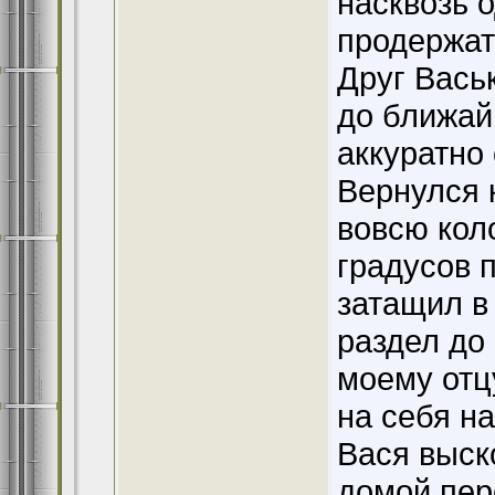
насквозь о
продержат
Друг Вась
до ближай
аккуратно
Вернулся к
вовсю кол
градусов п
затащил в
раздел до 
моему отц
на себя н
Вася выск
домой пер