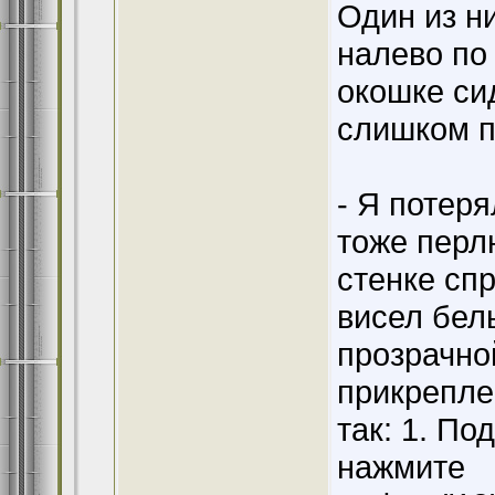
Один из н
налево по
окошке си
слишком п
- Я потеря
тоже перл
стенке спр
висел бел
прозрачно
прикрепле
так: 1. По
нажмите