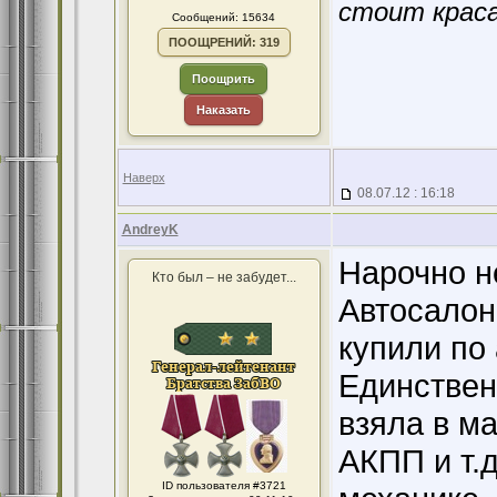
стоит краса
Сообщений: 15634
ПООЩРЕНИЙ: 319
Поощрить
Наказать
Наверх
08.07.12 : 16:18
AndreyK
Нарочно н
Кто был – не забудет...
Автосалон
купили по
Единствен
взяла в м
АКПП и т.д
ID пользователя #3721