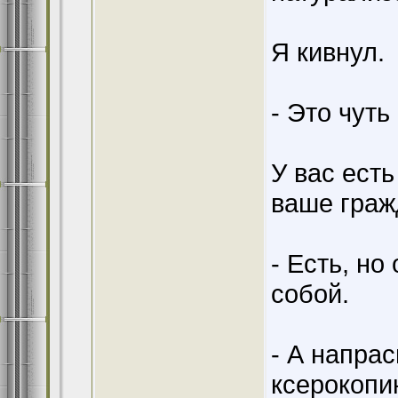
Я кивнул.
- Это чуть
У вас ест
ваше граж
- Есть, но
собой.
- А напрас
ксерокопи