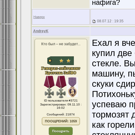
нафига?
Наверх
08.07.12 : 19:35
AndreyK
Ехал я вч
Кто был – не забудет...
купил две
стекле. Вы
машину, п
скуки сдир
Потихоньк
ID пользователя #3721
успеваю п
Зарегистрирован: 09.11.10 :
16:02
тормозят 
Сообщений: 21874
ПООЩРЕНИЙ: 1059
как горели
Поощрить
стеклянну