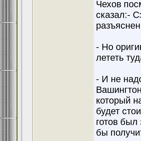
Чехов пос
сказал:- С
разъяснен
- Но ориги
лететь туд
- И не над
Вашингтон
который н
будет сто
готов был
бы получи