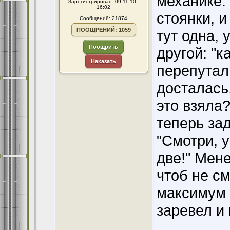
механике.
Зарегистрирован: 09.11.10 :
16:02
стоянки, и
Сообщений: 21874
ПООЩРЕНИЙ: 1059
тут одна, 
Поощрить
другой: "
Наказать
перепутал
досталась,
это взяла?
теперь за
"Смотри, у
две!" Мен
чтоб не с
максимум 
заревел и 