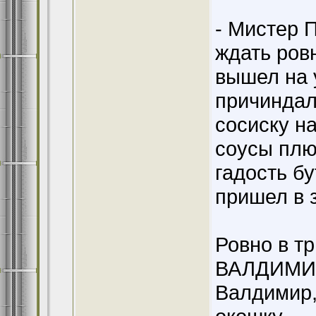
- Мистер П
ждать ровн
вышел на у
причиндала
сосиску н
соусы плюс
гадость бу
пришел в 
Ровно в тр
ВАЛДИМИР 
Валдимир,