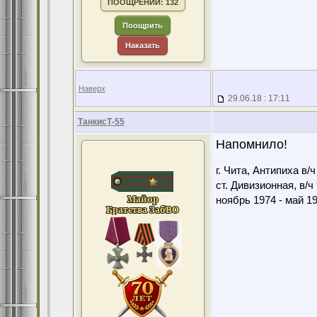
ПООЩРЕНИЙ: 132
Поощрить
Наказать
Наверх
29.06.18 : 17:11
ТанкисТ-55
Напомнило!
г. Чита, Антипиха в/
ст. Дивизионная, в/ч
ноябрь 1974 - май 1