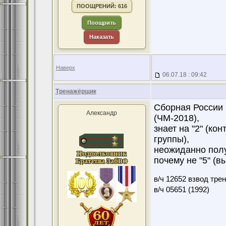
ПООЩРЕНИЙ: 616
Поощрить
Наказать
Наверх
06.07.18 : 09:42
Тренажёрщик
Сборная России п
Александр
(ЧМ-2018),
знает на "2" (кон
группы),
неожиданно полу
почему не "5" (в
в/ч 12652 взвод тре
в/ч 05651 (1992)