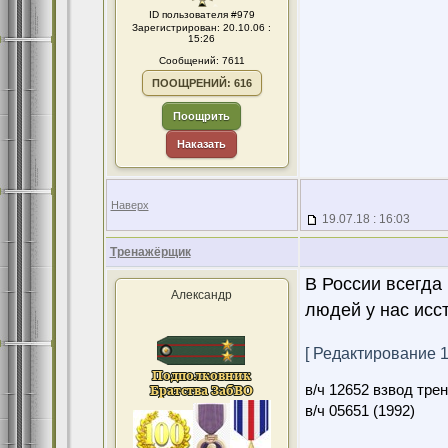
ID пользователя #979
Зарегистрирован: 20.10.06 :
15:26
Сообщений: 7611
ПООЩРЕНИЙ: 616
Поощрить
Наказать
Наверх
19.07.18 : 16:03
Тренажёрщик
В России всегда
Александр
людей у нас исст
[ Редактирование 19
в/ч 12652 взвод тре
в/ч 05651 (1992)