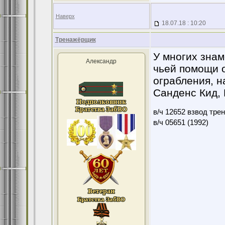
Наверх
18.07.18 : 10:20
Тренажёрщик
У многих знам
Александр
чьей помощи о
ограбления, н
Санденс Кид,
в/ч 12652 взвод тре
в/ч 05651 (1992)