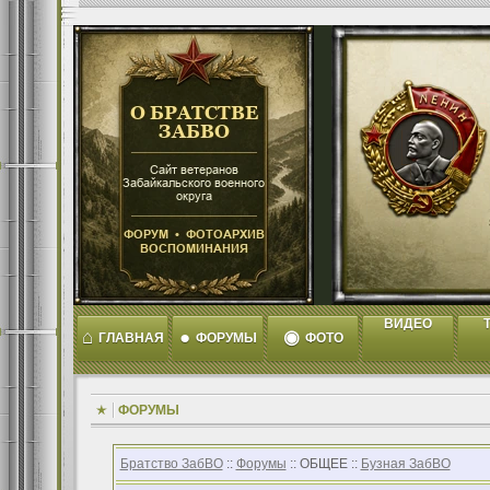
ВИДЕО
T
⌂
●
◉
ГЛАВНАЯ
ФОРУМЫ
ФОТО
ФОРУМЫ
Братство ЗабВО
::
Форумы
:: ОБЩЕЕ ::
Бузная ЗабВО