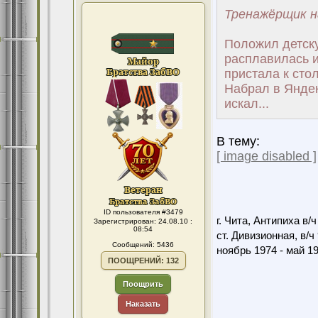
Тренажёрщик н
Положил детску
расплавилась 
пристала к стол
Набрал в Яндекс
искал...
В тему:
[ image disabled ]
ID пользователя #3479
г. Чита, Антипиха в/
Зарегистрирован: 24.08.10 :
08:54
ст. Дивизионная, в/ч
Сообщений: 5436
ноябрь 1974 - май 1
ПООЩРЕНИЙ: 132
Поощрить
Наказать