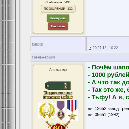
Сообщений: 5436
ПООЩРЕНИЙ: 132
Поощрить
Наказать
Наверх
20.07.18 : 10:22
Тренажёрщик
- Почём шапо
Александр
- 1000 рубле
- А что так д
- Так это же,
- Тьфу! А я, 
в/ч 12652 взвод тре
в/ч 05651 (1992)