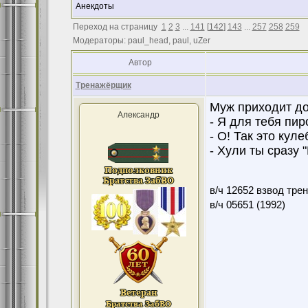
Анекдоты
Переход на страницу
1
2
3
...
141
[
142
]
143
...
257
258
259
Модераторы: paul_head, paul, uZer
Автор
Тренажёрщик
Муж приходит до
Александр
- Я для тебя пир
- О! Так это куле
- Хули ты сразу 
в/ч 12652 взвод тре
в/ч 05651 (1992)