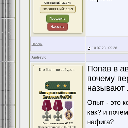
Сообщений: 21874
ПООЩРЕНИЙ: 1059
Поощрить
Наказать
Наверх
10.07.23 : 09:26
AndreyK
Попав в а
Кто был – не забудет...
почему пе
называют 
Опыт - это к
как? и поче
нафига?
ID пользователя #3721
Зарегистрирован: 09.11.10 :