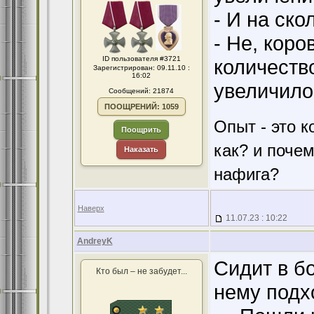
- И на ско
- Не, коро
ID пользователя #3721
количество
Зарегистрирован: 09.11.10 :
16:02
увеличило
Сообщений: 21874
ПООЩРЕНИЙ: 1059
Опыт - это к
Поощрить
как? и поче
Наказать
нафига?
Наверх
11.07.23 : 10:22
AndreyK
Сидит в бо
Кто был – не забудет...
нему подхо