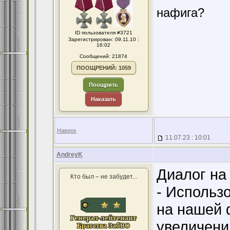
нафига?
ID пользователя #3721
Зарегистрирован: 09.11.10 :
16:02
Сообщений: 21874
ПООЩРЕНИЙ: 1059
Поощрить
Наказать
Наверх
11.07.23 : 10:01
AndreyK
Диалог на
Кто был – не забудет...
- Использ
на нашей 
увеличени