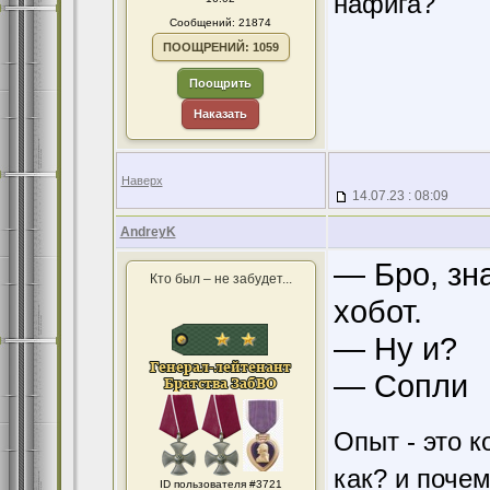
нафига?
Сообщений: 21874
ПООЩРЕНИЙ: 1059
Поощрить
Наказать
Наверх
14.07.23 : 08:09
AndreyK
— Бро, зн
Кто был – не забудет...
хобот.
— Ну и?
— Сопли
Опыт - это к
как? и поче
ID пользователя #3721