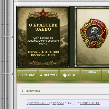
ВИДЕО
T
⌂
●
◉
ГЛАВНАЯ
ФОРУМЫ
ФОТО
ФОРУМЫ
Братство ЗабВО
::
Форумы
:: ОБЩЕЕ ::
Бузная ЗабВО