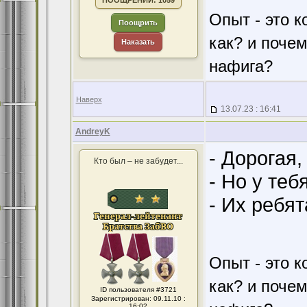
ПООЩРЕНИЙ: 1059
Опыт - это к
Поощрить
как? и поче
Наказать
нафига?
Наверх
13.07.23 : 16:41
AndreyK
- Дорогая,
Кто был – не забудет...
- Но у теб
- Их ребят
Опыт - это к
как? и поче
ID пользователя #3721
Зарегистрирован: 09.11.10 :
16:02