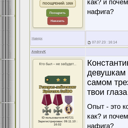
как? и поче
ПООЩРЕНИЙ: 1059
нафига?
Поощрить
Наказать
Наверх
07.07.23 : 16:14
AndreyK
Константи
Кто был – не забудет...
девушкам 
самом тре
твои глаза
Опыт - это к
как? и поче
ID пользователя #3721
Зарегистрирован: 09.11.10 :
нафига?
16:02