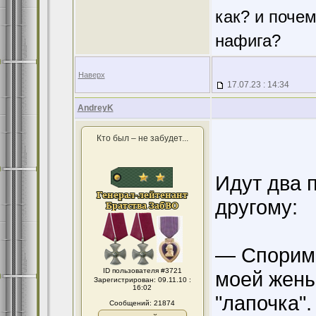
как? и поче
нафига?
Наверх
17.07.23 : 14:34
AndreyK
Кто был – не забудет...
Идут два 
другому:
— Спорим 
ID пользователя #3721
моей жены,
Зарегистрирован: 09.11.10 :
16:02
"лапочка".
Сообщений: 21874