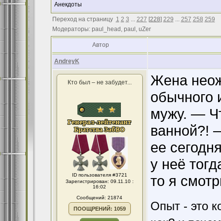
Анекдоты
Переход на страницу
1
2
3
...
227
[
228
]
229
...
257
258
259
Модераторы: paul_head, paul, uZer
Автор
AndreyK
Жена нео
Кто был – не забудет...
обычного 
мужу. — Чт
ванной?! 
ее сегодня
у неё тог
ID пользователя #3721
то я смотрю
Зарегистрирован: 09.11.10 :
16:02
Сообщений: 21874
Опыт - это к
ПООЩРЕНИЙ: 1059