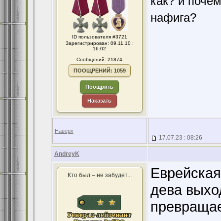
как? и поче
нафига?
ID пользователя #3721
Зарегистрирован: 09.11.10 :
16:02
Сообщений: 21874
ПООЩРЕНИЙ: 1059
Поощрить
Наказать
Наверх
17.07.23 : 08:26
AndreyK
Еврейская
Кто был – не забудет...
дева выхо
превращае