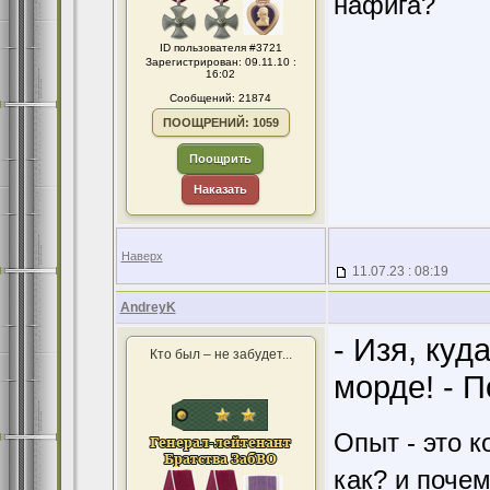
нафига?
ID пользователя #3721
Зарегистрирован: 09.11.10 :
16:02
Сообщений: 21874
ПООЩРЕНИЙ: 1059
Поощрить
Наказать
Наверх
11.07.23 : 08:19
AndreyK
- Изя, куд
Кто был – не забудет...
морде! - П
Опыт - это к
как? и поче