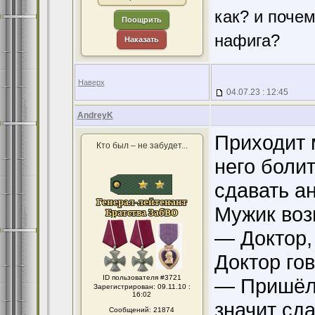
как? и поче
Поощрить
нафига?
Наказать
Наверх
04.07.23 : 12:45
AndreyK
Приходит м
Кто был – не забудет...
него болит
сдавать а
Мужик воз
— Доктор, 
Доктор гов
ID пользователя #3721
— Пришёл 
Зарегистрирован: 09.11.10 :
16:02
значит сда
Сообщений: 21874