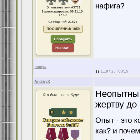
нафига?
ID пользователя #3721
Зарегистрирован: 09.11.10 :
16:02
Сообщений: 21874
ПООЩРЕНИЙ: 1059
Поощрить
Наказать
Наверх
11.07.23 : 08:15
AndreyK
Неопытный
Кто был – не забудет...
жертву до 
Опыт - это к
как? и поче