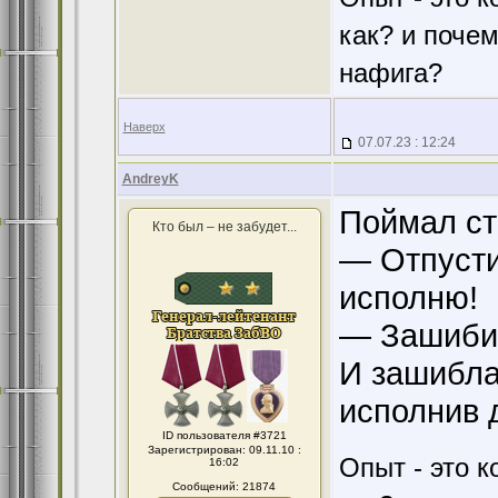
как? и поче
нафига?
Наверх
07.07.23 : 12:24
AndreyK
Поймал ст
Кто был – не забудет...
— Отпусти
исполню!
— Зашибис
И зашибла
исполнив 
ID пользователя #3721
Зарегистрирован: 09.11.10 :
Опыт - это к
16:02
Сообщений: 21874