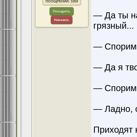
ПООЩРЕНИЙ: 1059
Поощрить
— Да ты н
Наказать
грязный...
— Спорим
— Да я тв
— Спорим!
— Ладно, 
Приходят 