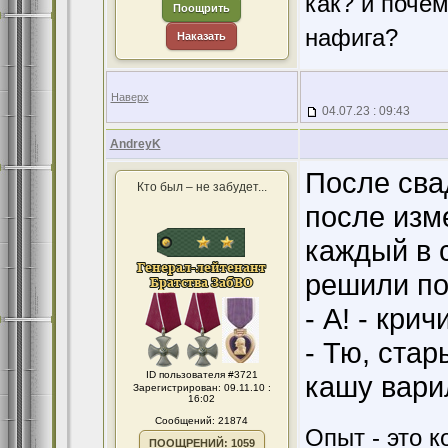
как? и поче
Поощрить
нафига?
Наказать
Наверх
04.07.23 : 09:43
AndreyK
После сва
Кто был – не забудет...
после изм
каждый в 
решили под
- А! - кри
- Тю, стар
ID пользователя #3721
кашу вари
Зарегистрирован: 09.11.10 :
16:02
Сообщений: 21874
Опыт - это к
ПООЩРЕНИЙ: 1059