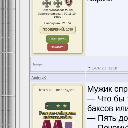
ID пользователя #3721
Зарегистрирован: 09.11.10 :
16:02
Сообщений: 21874
ПООЩРЕНИЙ: 1059
Поощрить
Наказать
Наверх
14.07.23 : 12:18
AndreyK
Мужик спр
Кто был – не забудет...
— Что бы 
баксов ил
— Пять до
— Почему