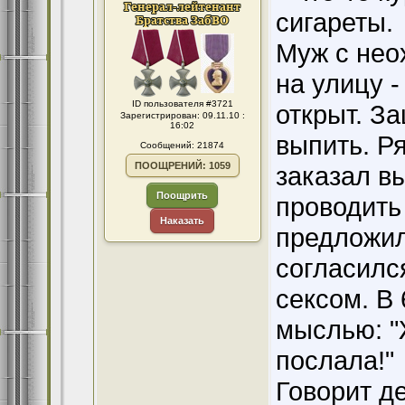
сигареты.
Муж с нео
на улицу -
ID пользователя #3721
открыт. За
Зарегистрирован: 09.11.10 :
16:02
выпить. Р
Сообщений: 21874
ПООЩРЕНИЙ: 1059
заказал в
Поощрить
проводить
Наказать
предложил
согласилс
сексом. В 
мыслью: "
послала!"
Говорит д