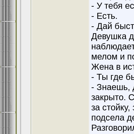
- У тебя е
- Есть.
- Дай быст
Девушка д
наблюдает
мелом и п
Жена в ис
- Ты где б
- Знаешь,
закрыто. С
за стойку,
подсела д
Разговори