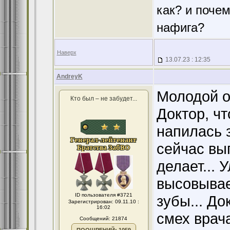
как? и поче
нафига?
Наверх
13.07.23 : 12:35
AndreyK
Молодой о
Кто был – не забудет...
Доктор, ч
напилась 
сейчас вы
делает...
высовывае
ID пользователя #3721
зубы... До
Зарегистрирован: 09.11.10 :
16:02
смех врач
Сообщений: 21874