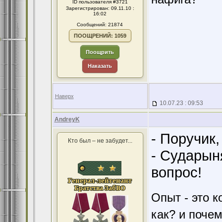
ID пользователя #3721
Зарегистрирован: 09.11.10 :
16:02
Сообщений: 21874
ПООЩРЕНИЙ: 1059
Поощрить
Наказать
Наверх
10.07.23 : 09:53
AndreyK
- Поручик
Кто был – не забудет...
- Сударын
вопрос!
Опыт - это к
как? и поче