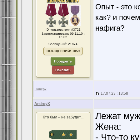
Опыт - это к
как? и поче
нафига?
ID пользователя #3721
Зарегистрирован: 09.11.10 :
16:02
Сообщений: 21874
ПООЩРЕНИЙ: 1059
Поощрить
Наказать
Наверх
17.07.23 : 13:58
AndreyK
Лежат муж
Кто был – не забудет...
Жена:
- Что-то к