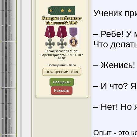
Ученик пр
– Ребе! У 
Что делат
ID пользователя #3721
Зарегистрирован: 09.11.10 :
16:02
– Женись!
Сообщений: 21874
ПООЩРЕНИЙ: 1059
Поощрить
– И что? Я
Наказать
– Нет! Но 
Опыт - это к