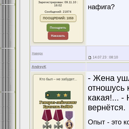
Зарегистрирован: 09.11.10 :
нафига?
16:02
Сообщений: 21874
ПООЩРЕНИЙ: 1059
Поощрить
Наказать
Наверх
14.07.23 : 08:10
AndreyK
- Жена ушл
Кто был – не забудет...
отношусь к
какая!... 
вернётся.
Опыт - это к