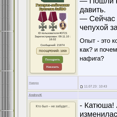
— Пошли н
давить.
— Сейчас 
чепухой з
ID пользователя #3721
Зарегистрирован: 09.11.10 :
Опыт - это к
16:02
Сообщений: 21874
как? и поче
ПООЩРЕНИЙ: 1059
нафига?
Поощрить
Наказать
Наверх
11.07.23 : 10:43
AndreyK
- Катюша! 
Кто был – не забудет...
изменилась