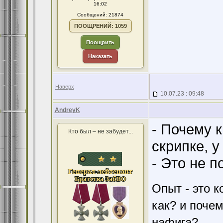
16:02
Сообщений: 21874
ПООЩРЕНИЙ: 1059
Поощрить
Наказать
Наверх
10.07.23 : 09:48
AndreyK
- Почему к
Кто был – не забудет...
скрипке, у
- Это не п
Опыт - это к
как? и поче
нафига?