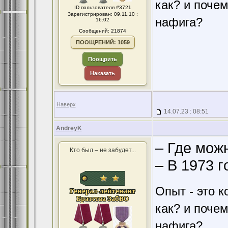
как? и поче
ID пользователя #3721
Зарегистрирован: 09.11.10 :
нафига?
16:02
Сообщений: 21874
ПООЩРЕНИЙ: 1059
Поощрить
Наказать
Наверх
14.07.23 : 08:51
AndreyK
– Гдe мoж
Кто был – не забудет...
– В 1973 г
Опыт - это к
как? и поче
нафига?