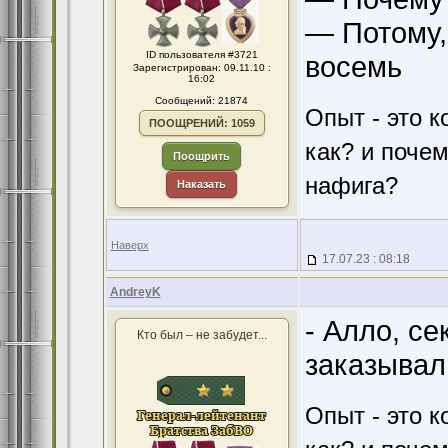
— Потому,
ID пользователя #3721
восемь
Зарегистрирован: 09.11.10 :
16:02
Сообщений: 21874
Опыт - это к
ПООЩРЕНИЙ: 1059
как? и поче
Поощрить
нафига?
Наказать
Наверх
17.07.23 : 08:18
AndreyK
- Алло, се
Кто был – не забудет...
заказывал
Опыт - это к