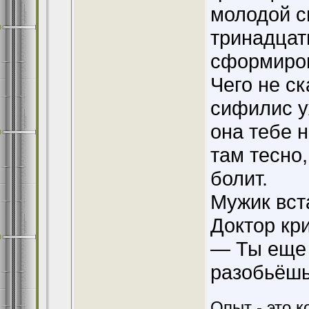
молодой с
тринадцат
сформиров
Чего не с
сифилис у
она тебе н
там тесно,
болит.
Мужик вст
Доктор кр
— Ты еще 
разобьёшь
Опыт - это к