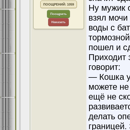
ПООЩРЕНИЙ: 1059
Ну мужик 
Поощрить
взял мочи 
Наказать
воды с ба
тормозной
пошел и с
Приходит з
говорит:
— Кошка у
можете не
ещё не ск
развивает
делать опе
границей. 