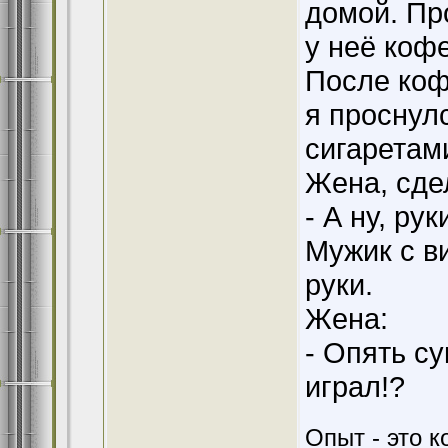
домой. Пр
у неё кофе
После коф
я проснул
сигаретами
Жена, сде
- А ну, ру
Мужик с в
руки.
Жена:
- Опять с
играл!?
Опыт - это к