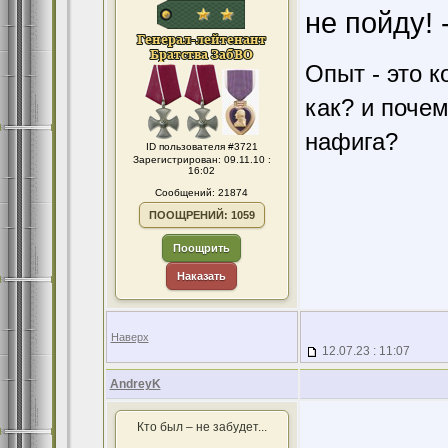
не пойду! 
Опыт - это к
как? и поче
нафига?
ID пользователя #3721
Зарегистрирован: 09.11.10 :
16:02
Сообщений: 21874
ПООЩРЕНИЙ: 1059
Поощрить
Наказать
Наверх
12.07.23 : 11:07
AndreyK
Кто был – не забудет...