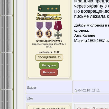
Францию предло
через Украину в 
По возвращению 
письме лежала ка
Добрым словом и 
словом.
Аль Капоне
Манита 1985-1987 г.г
ID пользователя #758
Зарегистрирован: 23.09.07 :
20:29
Сообщений: 1146
ПООЩРЕНИЙ: 53
Поощрить
Наказать
Наверх
04.02.10 : 19:11
uZer