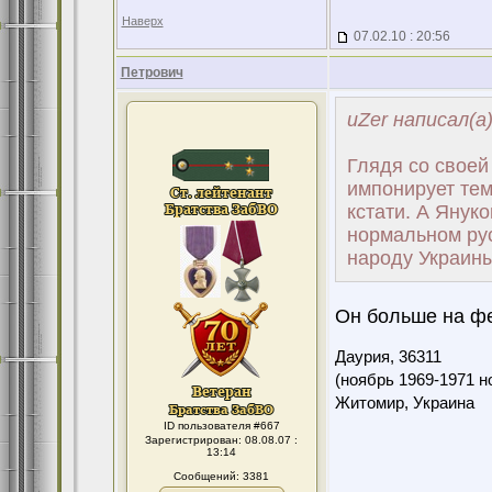
Наверх
07.02.10 : 20:56
Петрович
uZer написал(а
Глядя со своей
импонирует тем
кстати. А Януко
нормальном рус
народу Украины
Он больше на фен
Даурия,
36311
(ноябрь 1969-1971 н
Житомир, Украина
ID пользователя #667
Зарегистрирован: 08.08.07 :
13:14
Сообщений: 3381