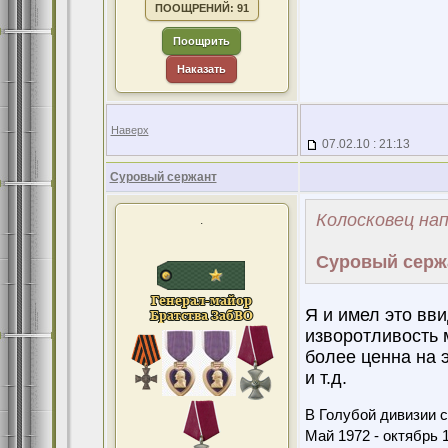
ПООЩРЕНИЙ: 91
Поощрить
Наказать
Наверх
07.02.10 : 21:13
Суровый сержант
Колосковец нап
.
Суровый серж
Я и имел это вви
изворотливость 
более ценна на э
и т.д.
В Голубой дивизии с
Май 1972 - октябрь 1