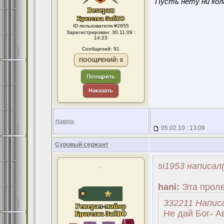
"Пусть нету ни кола
ID пользователя #2655
Зарегистрирован: 30.11.09 :
14:23
Сообщений: 91
ПООЩРЕНИЙ: 6
Поощрить
Наказать
Наверх
05.02.10 : 13:09
Суровый сержант
si1953 написал(
.
hani:
Эта проле
332211 Написа
Не дай Бог- А