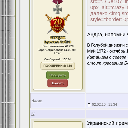
src="../../e107_
0px" alt="crazy
далеко <img src=
style="border: 0px
Андрэ, напомни ч
В Голубой дивизии с
ID пользователя #1920
Зарегистрирован: 14.02.09 :
Май 1972 - октябрь 1
17:45
Китайцам с севера 
Сообщений: 15634
стоит красавица Бо
ПООЩРЕНИЙ: 319
Поощрить
Наказать
Наверх
02.02.10 : 11:34
IV
Украинский прем