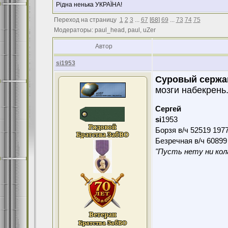
Рідна ненька УКРАЇНА!
Переход на страницу
1
2
3
...
67
[
68
]
69
...
73
74
75
Модераторы: paul_head, paul, uZer
Автор
si1953
Суровый сержа
мозги набекрень
Сергей
si
1953
Борзя в/ч 52519 197
Безречная в/ч 60899 
"Пусть нету ни кола