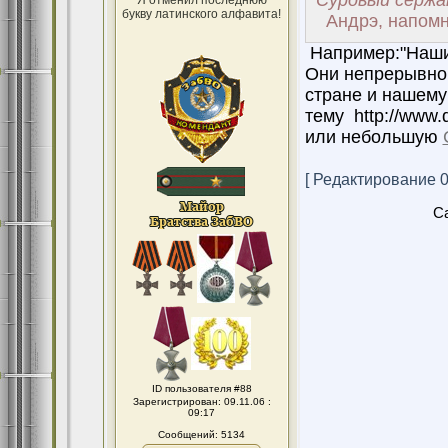
Суровый сержа
Я отменил последнюю
букву латинского алфавита!
Андрэ, напомни
Например:"Наши 
Они непрерывно 
стране и нашему
тему http://www.d
или небольшую
[ Редактирование 04
Ca
ID пользователя #88
Зарегистрирован: 09.11.06 :
09:17
Сообщений: 5134