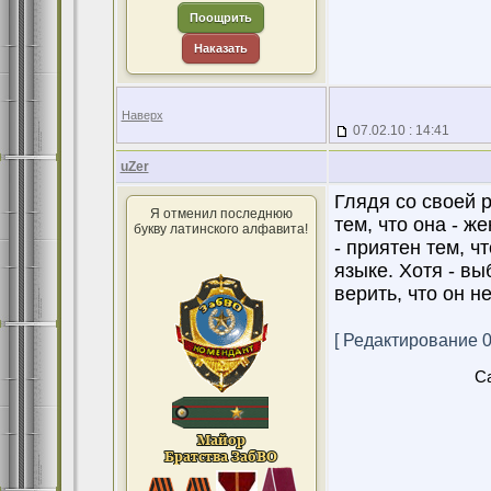
Поощрить
Наказать
Наверх
07.02.10 : 14:41
uZer
Глядя со своей 
Я отменил последнюю
тем, что она - ж
букву латинского алфавита!
- приятен тем, ч
языке. Хотя - в
верить, что он н
[ Редактирование 07
Ca