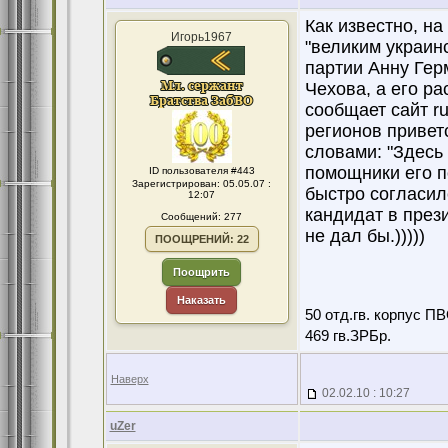
Как известно, н
Игорь1967
"великим украинс
партии Анну Гер
Чехова, а его ра
сообщает сайт r
регионов привет
словами: "Здесь
помощники его п
ID пользователя #443
Зарегистрирован: 05.05.07 :
быстро согласилс
12:07
кандидат в през
Сообщений: 277
не дал бы.)))))
ПООЩРЕНИЙ: 22
Поощрить
Наказать
50 отд.гв. корпус ПВ
469 гв.ЗРБр.
Наверх
02.02.10 : 10:27
uZer