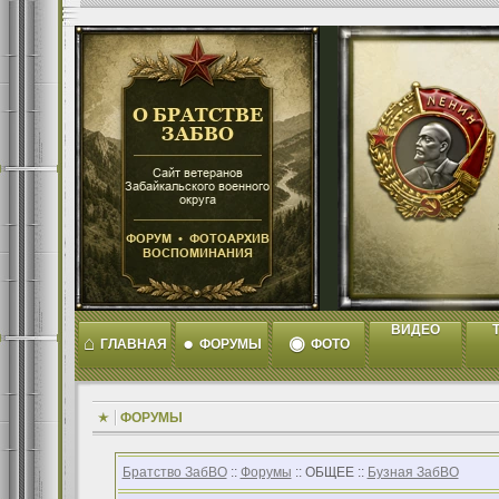
ВИДЕО
T
⌂
●
◉
ГЛАВНАЯ
ФОРУМЫ
ФОТО
ФОРУМЫ
Братство ЗабВО
::
Форумы
:: ОБЩЕЕ ::
Бузная ЗабВО