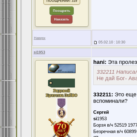
ПООЩРЕНИЙ: 319
Поощрить
Наказать
Наверх
05.02.10 : 10:30
si1953
hani:
Эта пролезе
332211 Написал
Не дай Бог- Ав
332211:
Это еще 
вспоминали?
Сергей
si
1953
Борзя в/ч 52519 197
Безречная в/ч 60899 