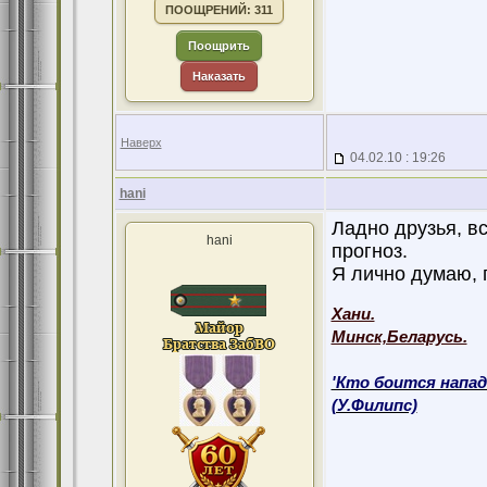
ПООЩРЕНИЙ: 311
Поощрить
Наказать
Наверх
04.02.10 : 19:26
hani
Ладно друзья, в
hani
прогноз.
Я лично думаю, 
Хани.
Минск,Беларусь.
'Кто боится напад
(У.Филипс)