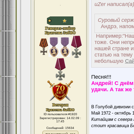
uZer написал(а
.
Суровый серж
Андрэ, напомн
Например:"Наши
тоже. Они непр
нашей стране и
статью на тему 
небольшую
Са
Песня!!!
Андрей! С днём
удачи. А так же
В Голубой дивизии с
Май 1972 - октябрь 1
ID пользователя #1920
Зарегистрирован: 14.02.09 :
Китайцам с севера 
17:45
стоит красавица Бо
Сообщений: 15634