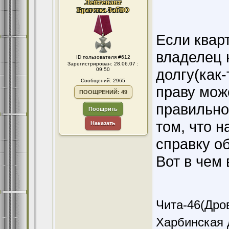
Если квар
владелец 
ID пользователя #612
Зарегистрирован: 28.06.07 :
долгу(как-
09:50
Сообщений: 2965
праву мож
ПООЩРЕНИЙ: 49
правильно
Поощрить
том, что 
Наказать
справку о
Вот в чем 
Чита-46(Дров
Харбинская 