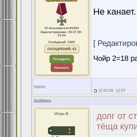
Не канает.
ID пользователя #1604
Зарегистрирован: 29.07.08 :
15:04
[ Редактиров
Сообщений: 2365
ПООЩРЕНИЙ: 63
Чойр 2=18 ра
Поощрить
Наказать
Наверх
22.02.09 : 12:07
Харбинец
долг от с
Игорь.Ф.
тёща купи