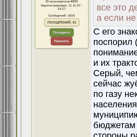
ID пользователя #855
все это д
Зарегистрирован: 11.11.07 :
14:27
а если не
Сообщений: 1924
ПООЩРЕНИЙ: 51
С его знак
Поощрить
поспорил (
Наказать
понимание
и их тракт
Серый, чем
сейчас жу
по газу не
населения
муниципию
бюджетам 
стороны р