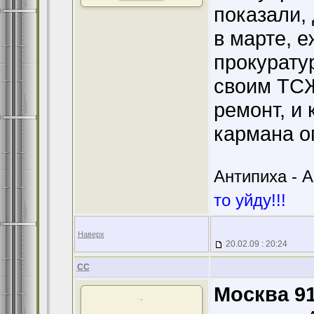
показали,
в марте, е
прокурату
своим ТСЖ,
ремонт, и 
кармана о
Антипиха - А
то уйду!!!
Наверх
20.02.09 : 20:24
CC
Москва 91
.