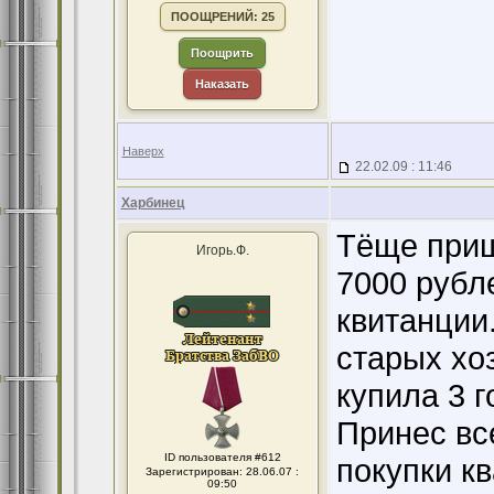
ПООЩРЕНИЙ: 25
Поощрить
Наказать
Наверх
22.02.09 : 11:46
Харбинец
Тёще приш
Игорь.Ф.
7000 рубл
квитанции.
старых хо
купила 3 г
Принес все
ID пользователя #612
покупки к
Зарегистрирован: 28.06.07 :
09:50