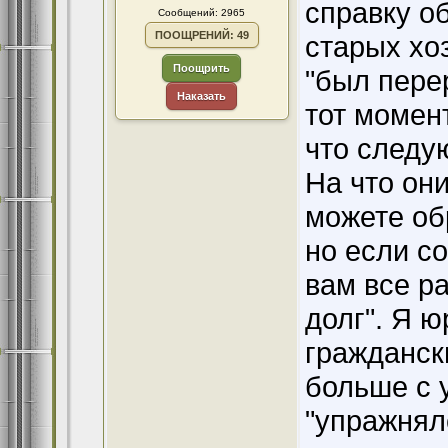
справку о
Сообщений: 2965
ПООЩРЕНИЙ: 49
старых хоз
Поощрить
"был перер
Наказать
тот момент
что следу
На что они
можете обр
но если с
вам все ра
долг". Я ю
гражданск
больше с 
"упражнял