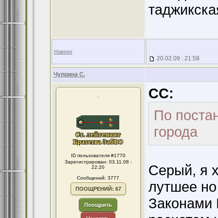
таджикская
Наверх
20.02.09 : 21:58
Чуприна С.
CC:
.
По поста
города
ID пользователя #1770
Зарегистрирован: 03.11.08 :
Серый, я х
22:20
Сообщений: 3777
лутшее но
ПООЩРЕНИЙ: 67
Законами Р
Поощрить