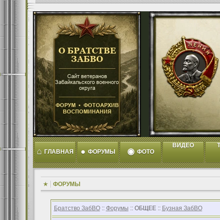
ВИДЕО
T
⌂
●
◉
ГЛАВНАЯ
ФОРУМЫ
ФОТО
ФОРУМЫ
Братство ЗабВО
::
Форумы
:: ОБЩЕЕ ::
Бузная ЗабВО