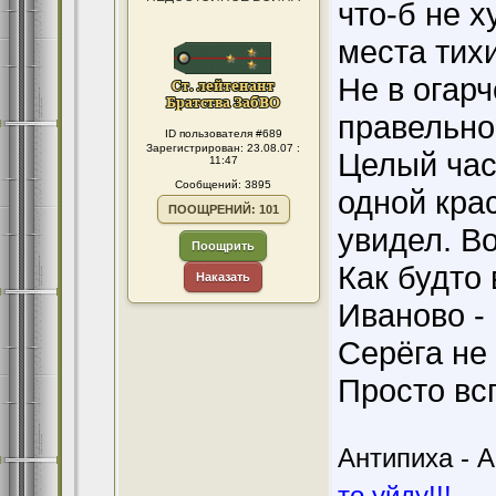
что-б не х
места тихи
Не в огар
правельно
ID пользователя #689
Зарегистрирован: 23.08.07 :
Целый час
11:47
Сообщений: 3895
одной кра
ПООЩРЕНИЙ: 101
увидел. В
Поощрить
Как будто 
Наказать
Иваново - 
Серёга не 
Просто вс
Антипиха - А
то уйду!!!