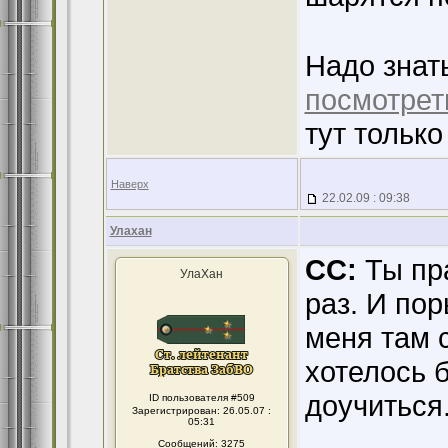
Надо знат
посмотрет
тут только
Наверх
22.02.09 : 09:38
Улахан
CC:
Ты пра
УлаХан
раз. И пор
меня там 
хотелось 
доучиться.
ID пользователя #509
Зарегистрирован: 26.05.07 :
05:31
Сообщений: 3275