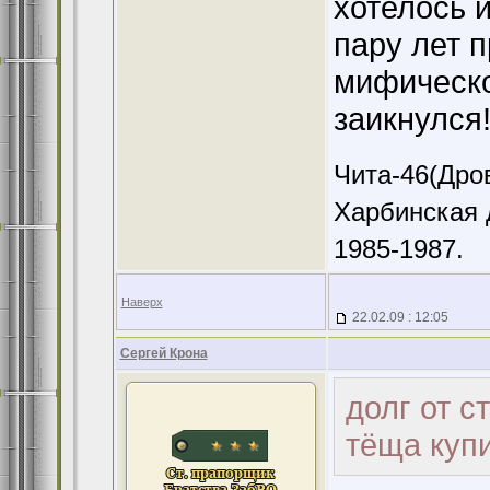
хотелось и
пару лет п
мифическо
заикнулся!
Чита-46(Дров
Харбинская 
1985-1987.
Наверх
22.02.09 : 12:05
Сергей Крона
долг от с
тёща купи