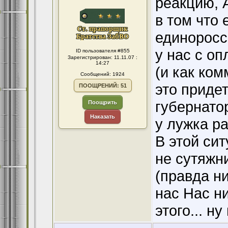
реакцию, 
в том что 
единоросс
у нас с о
ID пользователя #855
Зарегистрирован: 11.11.07 :
14:27
(и как ком
Сообщений: 1924
это приде
ПООЩРЕНИЙ: 51
губернато
Поощрить
Наказать
у лужка ра
В этой сит
не сутяжни
(правда ни
нас Нас ни
этого... ну