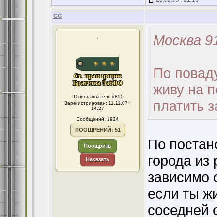
20.02.09 : 21:19
CC
Москва 91
.
По поваду
живу на п
ID пользователя #855
платить з
Зарегистрирован: 11.11.07 :
14:27
Сообщений: 1924
ПООЩРЕНИЙ: 51
По постан
Поощрить
города из 
Наказать
зависимо 
если ты жи
соседней 