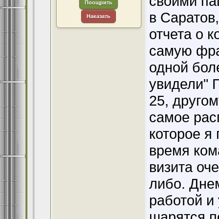
своими па
Поощрить
в Саратов
Наказать
отчета о 
самую фра
одной бол
увидели" 
25, другом
самое рас
которое я
время ком
визита оче
либо. Дне
работой и
шарятся п