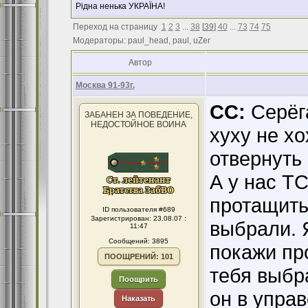
Рідна ненька УКРАЇНА!
Переход на страницу
1
2
3
...
38
[
39
]
40
...
73
74
75
Модераторы: paul_head, paul, uZer
Автор
Москва 91-93г.
CC:
Серёга
ЗАБАНЕН ЗА ПОВЕДЕНИЕ,
НЕДОСТОЙНОЕ ВОИНА
хуху не хо
отвернуть 
А у нас Т
протащить
ID пользователя #689
Зарегистрирован: 23.08.07 :
выбрали. 
11:47
Сообщений: 3895
покажи пр
ПООЩРЕНИЙ: 101
тебя выбра
Поощрить
он в управ
Наказать