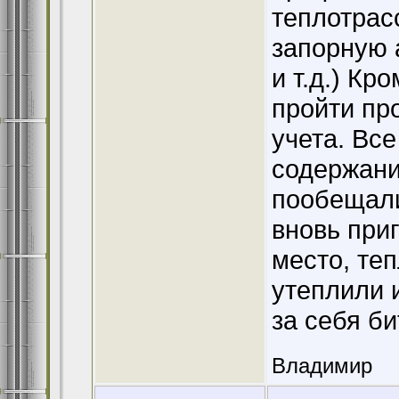
теплотрасс
запорную 
и т.д.) Кр
пройти пр
учета. Вс
содержани
пообещали
вновь приг
место, теп
утеплили и
за себя би
Владимир