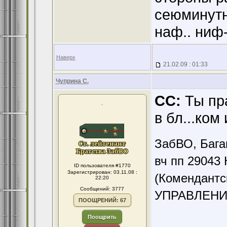
сеюминутн
наф.. ниф
Наверх
21.02.09 : 01:33
Чуприна С.
CC:
Ты пра
.
в бл...ком
ЗабВО, Бага
вч пп 29043 
ID пользователя #1770
Зарегистрирован: 03.11.08 :
(Комендантс
22:20
Сообщений: 3777
УПРАВЛЕНИ
ПООЩРЕНИЙ: 67
Поощрить