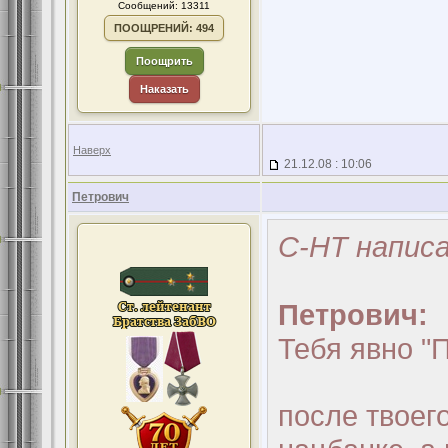
Сообщений: 13311
ПООЩРЕНИЙ: 494
Поощрить
Наказать
Наверх
21.12.08 : 10:06
Петрович
С-НТ написа
Петрович:
Тебя явно "
после твоег