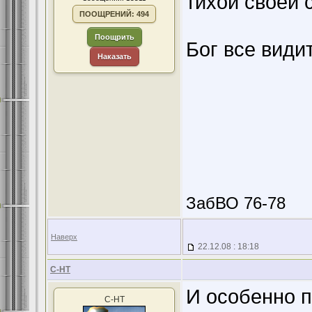
тихой своей с
ПООЩРЕНИЙ: 494
Поощрить
Бог все видит
Наказать
ЗабВО 76-78
Наверх
22.12.08 : 18:18
С-НТ
И особенно п
С-НТ