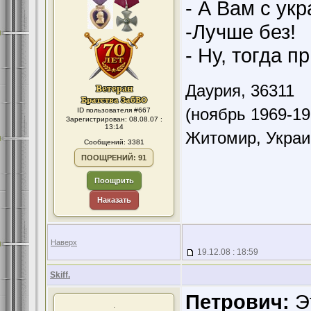
- А Вам с ук
-Лучше без!
- Ну, тогда п
Даурия,
36311
(ноябрь 1969-19
ID пользователя #667
Зарегистрирован: 08.08.07 :
13:14
Житомир, Украи
Сообщений: 3381
ПООЩРЕНИЙ: 91
Поощрить
Наказать
Наверх
19.12.08 : 18:59
Skiff.
Петрович:
Эт
.