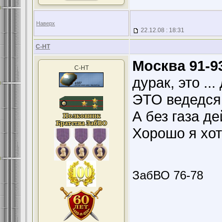
Наверх
22.12.08 : 18:31
С-НТ
Москва 91-93
С-НТ
дурак, это ..
ЭТО ведедся 
А без газа д
Хорошо я хот
ЗабВО 76-78