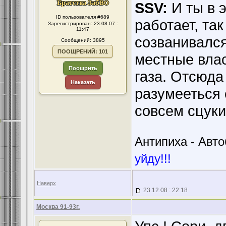
SSV:
И ты в 
ID пользователя #689
работает, так
Зарегистрирован: 23.08.07 :
11:47
созванивался
Сообщений: 3895
ПООЩРЕНИЙ: 101
местные влас
Поощрить
газа. Отсюда 
Наказать
разумееться 
совсем сцуки
Антипиха - Автоб
уйду!!!
Наверх
23.12.08 : 22:18
Москва 91-93г.