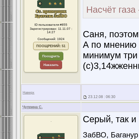
Насчёт газа 
ID пользователя #855
Зарегистрирован: 11.11.07 :
Саня, поэтому
14:27
Сообщений: 1924
А по мнению 
ПООЩРЕНИЙ: 51
минимум три 
Поощрить
(с)3,14жженн
Наказать
Наверх
23.12.08 : 06:30
Чуприна С.
Серый, так и 
.
ЗабВО, Баганур