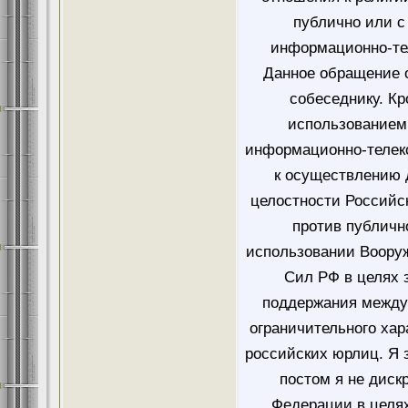
публично или 
информационно-тел
Данное обращение 
собеседнику. Кр
использованием
информационно-телеко
к осуществлению 
целостности Российск
против публичн
использовании Воору
Сил РФ в целях 
поддержания междун
ограничительного ха
российских юрлиц. Я з
постом я не дис
Федерации в целях