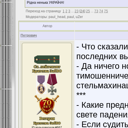
Рідна ненька УКРАЇНА!
Переход на страницу
1
2
3
...
23
[
24
]
25
...
73
74
75
Модераторы: paul_head, paul, uZer
Автор
Петрович
- Что сказал
последних в
- Да ничего н
тимошенничес
стельмахина
***
- Какие пред
свете падени
- Если судит
ID пользователя #667