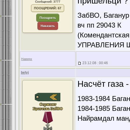
пришельци ? 
Сообщений: 3777
ПООЩРЕНИЙ: 67
ЗабВО, Баганур
Поощрить
вч пп 29043 К
Наказать
(Комендантская
УПРАВЛЕНИЯ 
Наверх
23.12.08 : 00:46
belyj
Насчёт газа -
1983-1984 Баган
1984-1985 Баган
Найрамдал манд