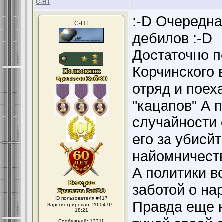
С-НТ
:-D Очередна
С-НТ
дебилов :-D
Достаточно п
Корчинского 
отряд и поех
"кацапов" А 
случайности
его за убисй
найомничест
А политики в
заботой о на
ID пользователя #417
Правда еще н
Зарегистрирован: 20.04.07 :
18:21
Сообщений: 13311