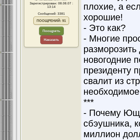
плохие, а ес
Зарегистрирован: 08.08.07 :
13:14
Сообщений: 3381
хорошие!
ПООЩРЕНИЙ: 91
- Это как?
Поощрить
- Многие про
Наказать
разморозить 
новогодние п
президенту п
свалит из ст
необходимое 
***
- Почему Ющ
сбэушника, к
миллион долл