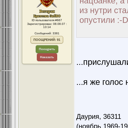
нацбанке, а
из нутри ст
опустили :-
ID пользователя #667
Зарегистрирован: 08.08.07 :
13:14
Сообщений: 3381
ПООЩРЕНИЙ: 91
Поощрить
Наказать
...прислушали
...я же голос
Даурия,
36311
(ноябрь 1969-19