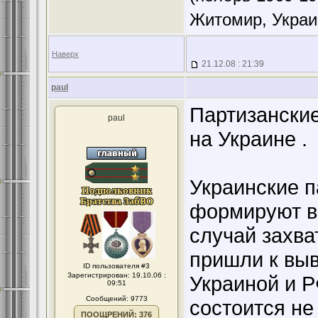
Житомир, Украи
Наверх
21.12.08 : 21:39
paul
Партизански
paul
на Украине .
Украинские п
формируют в
случай захва
пришли к выв
ID пользователя #3
Зарегистрирован: 19.10.06 :
Украиной и Р
09:51
Сообщений: 9773
состоится не
ПООЩРЕНИЙ: 376