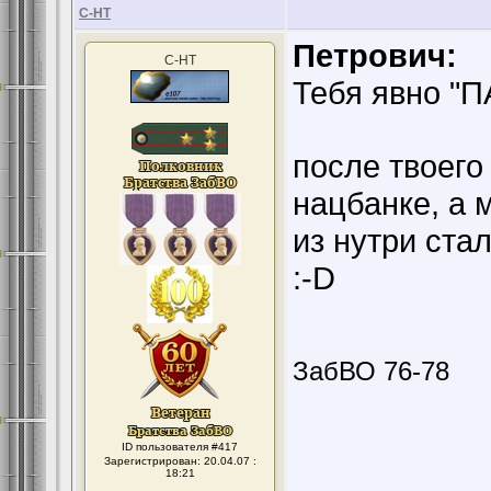
С-НТ
Петрович:
С-НТ
Тебя явно "
после твоего
нацбанке, а 
из нутри ста
:-D
ЗабВО 76-78
ID пользователя #417
Зарегистрирован: 20.04.07 :
18:21