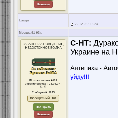
Наказать
Наверх
22.12.08 : 18:24
Москва 91-93г.
С-НТ:
Дураков
ЗАБАНЕН ЗА ПОВЕДЕНИЕ,
НЕДОСТОЙНОЕ ВОИНА
Украине на НГ
Антипиха - Автоб
уйду!!!
ID пользователя #689
Зарегистрирован: 23.08.07 :
11:47
Сообщений: 3895
ПООЩРЕНИЙ: 101
Поощрить
Наказать