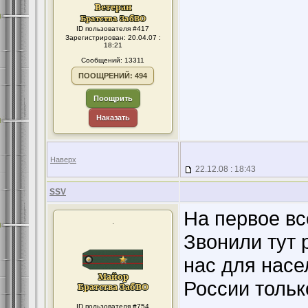
ID пользователя #417
Зарегистрирован: 20.04.07 :
18:21
Сообщений: 13311
ПООЩРЕНИЙ: 494
Поощрить
Наказать
Наверх
22.12.08 : 18:43
SSV
На первое вс
.
Звонили тут 
нас для насе
России тольк
ID пользователя #754