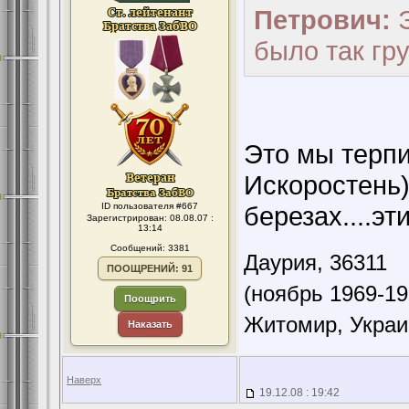
Петрович:
Э
было так гру
Это мы терпи
Искоростень)
ID пользователя #667
березах....эт
Зарегистрирован: 08.08.07 :
13:14
Сообщений: 3381
Даурия,
36311
ПООЩРЕНИЙ: 91
(ноябрь 1969-19
Поощрить
Житомир, Украи
Наказать
Наверх
19.12.08 : 19:42