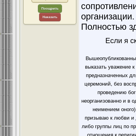
сопротивлени
Поощрить
организации.
Наказать
Полностью з
Если я с
Вышеопубликованным
выказать уважение к
предназначенных дл
церемоний, без восп
проведению бог
неорганизованно и в о
неимением оного)
призываю к любви и 
либо группы лиц по п
отношения к религи