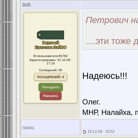
Skiff.
Петрович н
.
....эти тоже 
ID пользователя #1762
Зарегистрирован: 31.10.08 :
17:16
Сообщений: 95
Надеюсь!!!
ПООЩРЕНИЙ: 9
Поощрить
Наказать
Олег.
МНР, Налайха, п
Наверх
19.12.08 : 19:53