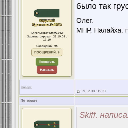
было так грус
Олег.
МНР, Налайха, п
ID пользователя #1762
Зарегистрирован: 31.10.08 :
17:16
Сообщений: 95
ПООЩРЕНИЙ: 9
Поощрить
Наказать
Наверх
19.12.08 : 19:31
Петрович
Skiff. написа