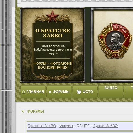
ВИДЕО
T
⌂
●
◉
ГЛАВНАЯ
ФОРУМЫ
ФОТО
ФОРУМЫ
Братство ЗабВО
::
Форумы
:: ОБЩЕЕ ::
Бузная ЗабВО