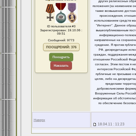
других религиозных обря
положения (за неимением он
также возвышению достоинс
происхождения, отношен
использованием средств ма
"Интернет". Данное обращ
ID пользователя #3
Зарегистрирован: 19.10.06 :
вышеопубликованным посто
09:51
информационно-телекомм
направленных на сохранени
Сообщений: 9773
суждение. Я против публи
ПООЩРЕНИЙ: 376
РФ, дискредитации испо
граждан, поддержания между
Поощрить
отношении Российской Федер
согласен. Этим постом я 
Наказать
интересов Российской Фе
публичные не призываю к 
целях, либо на дискредит
пределами территор
добровольческими формир
Вооруженные Силы Российс
информации об обстоятельст
по обеспечению безопасн
Наверх
18.04.11 : 11:23