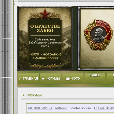
ВИДЕО
T
⌂
●
◉
ГЛАВНАЯ
ФОРУМЫ
ФОТО
ФОРУМЫ
Братство ЗабВО
::
Форумы
:: БАЙКИ ЗАБВО ::
НОВОСТИ З