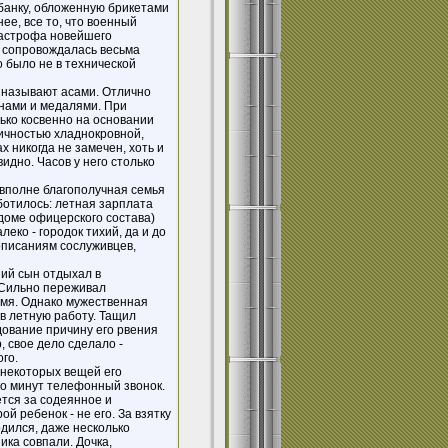
банку, обложенную брикетами
нее, все то, что военный
тастрофа новейшего
е сопровождалась весьма
 было не в технической
о называют асами. Отлично
нами и медалями. При
ько косвенно на основании
личностью хладнокровной,
 никогда не замечен, хоть и
идно. Часов у него столько
 вполне благополучная семья
аботилось: летная зарплата
доме офицерского состава)
еко - городок тихий, да и до
 описаниям сослуживцев,
ший сын отдыхал в
. Сильно переживал
емя. Однако мужественная
 в летную работу. Тащил
дование причину его рвения
, свое дело сделало -
го.
 некоторых вещей его
ко минут телефонный звонок.
ется за содеянное и
й ребенок - не его. За взятку
дился, даже несколько
ика совпали. Дочка,