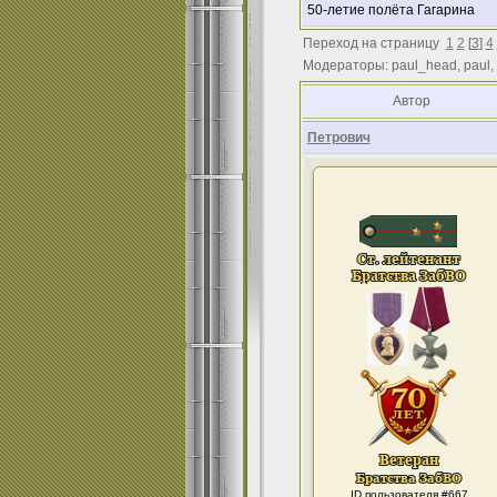
50-летие полёта Гагарина
Переход на страницу
1
2
[
3
]
4
Модераторы: paul_head, paul,
Автор
Петрович
ID пользователя #667