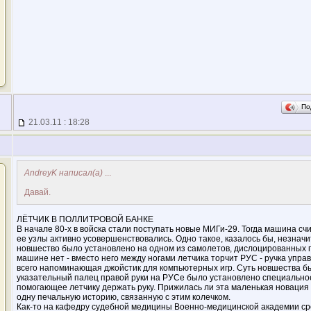
По
21.03.11 : 18:28
AndreyK написал(а)
...
Давай.
ЛЁТЧИК В ПОЛЛИТРОВОЙ БАНКЕ
В начале 80-х в войска стали поступать новые МИГи-29. Тогда машина счи
ее узлы активно усовершенствовались. Одно такое, казалось бы, незнач
новшество было установлено на одном из самолетов, дислоцированных п
машине нет - вместо него между ногами летчика торчит РУС - ручка упр
всего напоминающая джойстик для компьютерных игр. Суть новшества бы
указательный палец правой руки на РУСе было установлено специальное
помогающее летчику держать руку. Прижилась ли эта маленькая новация и
одну печальную историю, связанную с этим колечком.
Как-то на кафедру судебной медицины Военно-медицинской академии с