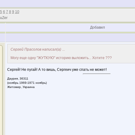
5
6
7
8
9
10
 uZer
Добавил
Сергей Прасолов написал(а)
...
Могу еще одну "ЖУТКУЮ" историю выложить... Хотите ???
Сергей! Не пугай! А то вишь, Сергеич уже спать не может!
Даурия,
36311
(ноябрь 1969-1971 ноябрь)
Житомир, Украина