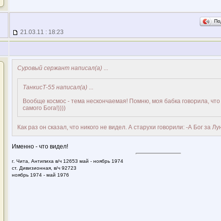
По
21.03.11 : 18:23
Суровый сержант написал(а)
...
ТанкисТ-55 написал(а)
...
Вообще космос - тема нескончаемая! Помню, моя бабка говорила, что
самого Бога!))))
Как раз он сказал, что никого не видел. А старухи говорили: -А Бог за Лу
Именно - что видел!
г. Чита, Антипиха в/ч 12653 май - ноябрь 1974
ст. Дивизионная, в/ч 92723
ноябрь 1974 - май 1976