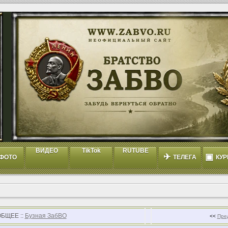
ВИДЕО
TikTok
RUTUBE
✈
▣
ФОТО
ТЕЛЕГА
КУР
ОБЩЕЕ ::
Бузная ЗабВО
<<
Пре