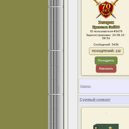
ID пользователя #3479
Зарегистрирован: 24.08.10 :
08:54
Сообщений: 5436
ПООЩРЕНИЙ: 132
Поощрить
Наказать
Наверх
Суровый сержант
.