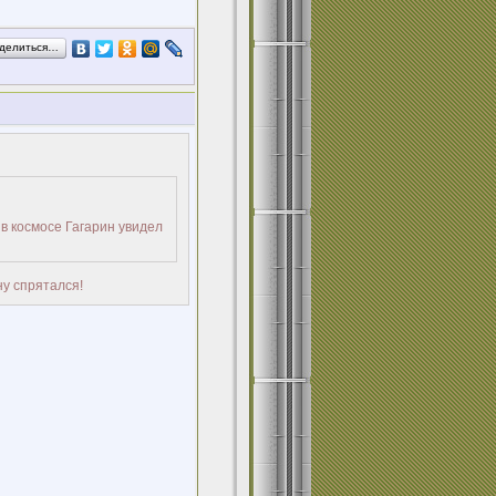
делиться…
 в космосе Гагарин увидел
ну спрятался!