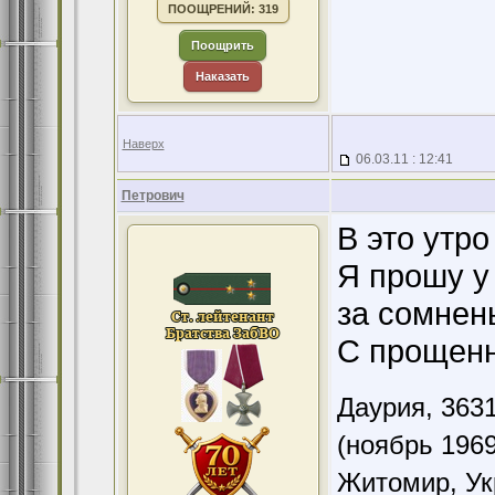
ПООЩРЕНИЙ: 319
Поощрить
Наказать
Наверх
06.03.11 : 12:41
Петрович
В это утро
Я прошу у
за сомнен
С прощенн
Даурия,
363
(ноябрь 196
Житомир, Ук