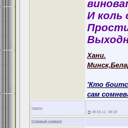
винова
И коль 
Прости
Выходн
Хани.
Минск,Бела
'Кто боитс
сам сомнева
Наверх
06.03.11 : 09:18
Суровый сержант