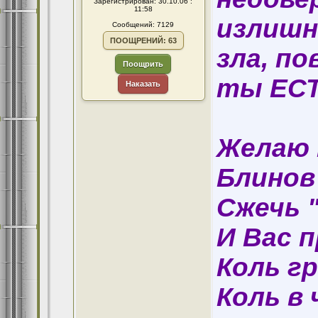
Зарегистрирован: 30.10.06 :
11:58
излишне
Сообщений: 7129
ПООЩРЕНИЙ: 63
зла, п
Поощрить
ты ЕСТ
Наказать
Желаю 
Блинов
Сжечь 
И Вас 
Коль гр
Коль в