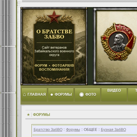
ВИДЕО
T
⌂
●
◉
ГЛАВНАЯ
ФОРУМЫ
ФОТО
ФОРУМЫ
Братство ЗабВО
::
Форумы
:: ОБЩЕЕ ::
Бузная ЗабВО