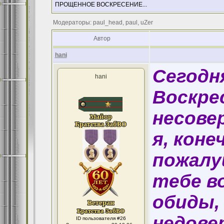
ПРОЩЕННОЕ ВОСКРЕСЕНИЕ...
Модераторы: paul_head, paul, uZer
Автор
hani
Сегодн
hani
Воскре
несове
я, коне
пожалу
тебе в
обиды,
недовер
ID пользователя #26