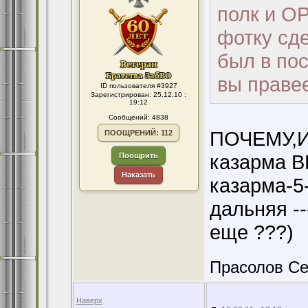
полк и ОР
фотку сд
был в пост
вы праве
ID пользователя #3927
Зарегистрирован: 25.12.10 :
19:12
Сообщений: 4838
ПОЧЕМУ,И
ПООЩРЕНИЙ: 112
казарма В
Поощрить
Наказать
казарма-5-
дальняя -
еще ???)
Прасолов Се
Наверх