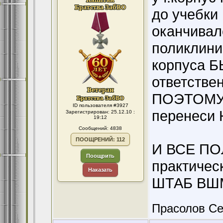
до учебки
оканчивал
поликлини
корпуса 
ответствен
ПОЭТОМУ 
ID пользователя #3927
перенеси 
Зарегистрирован: 25.12.10 :
19:12
Сообщений: 4838
ПООЩРЕНИЙ: 112
И ВСЕ ПОЛ
Поощрить
практичес
Наказать
ШТАБ ВШМС
Прасолов Се