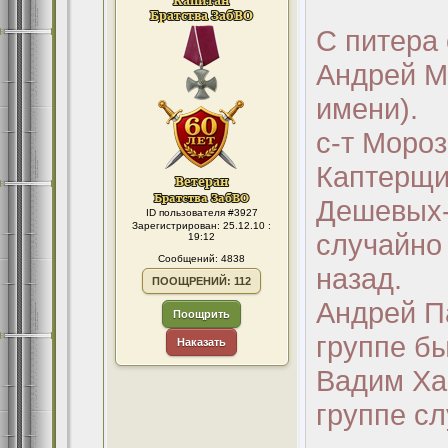
С питера
Андрей М
имени).
с-т Мороз
Каптерщи
Дешевых-
ID пользователя #3927
Зарегистрирован: 25.12.10 :
случайно 
19:12
Сообщений: 4838
назад.
ПООЩРЕНИЙ: 112
Андрей П
Поощрить
группе б
Наказать
Вадим Хас
группе сл