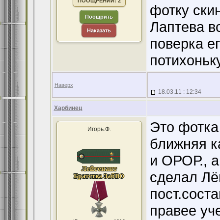
ПООЩРЕНИЙ: 2
фотку скин
Поощрить
Лаптева в
Наказать
поверка ег
потихоньк
Наверх
18.03.11 : 12:34
Харбинец
Это фотка 
Игорь.Ф.
ближняя к
и ОРОР., а
сделал Лё
пост.состав
правее уч