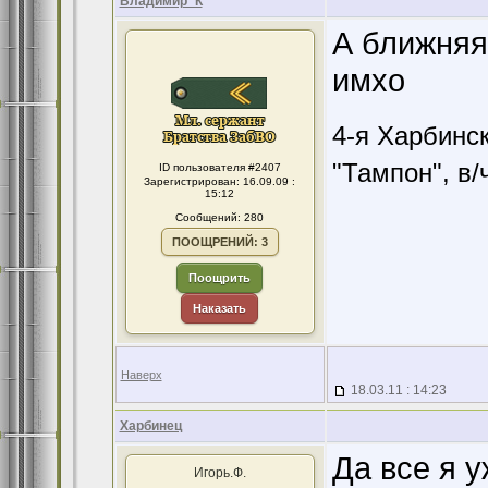
Владимир_К
А ближняя
имхо
4-я Харбинс
"Тампон", в/
ID пользователя #2407
Зарегистрирован: 16.09.09 :
15:12
Сообщений: 280
ПООЩРЕНИЙ: 3
Поощрить
Наказать
Наверх
18.03.11 : 14:23
Харбинец
Да все я у
Игорь.Ф.