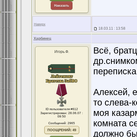
Наказать
Наверх
18.03.11 : 13:58
Харбинец
Всё, брат
Игорь.Ф.
др.снимко
переписка
Алексей, 
то слева-
ID пользователя #612
моя казар
Зарегистрирован: 28.06.07 :
09:50
комната с
Сообщений: 2965
ПООЩРЕНИЙ: 49
должно бы