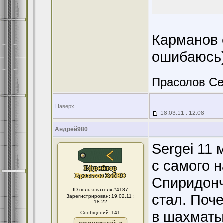
Карманов 
ошибаюсь)
Прасолов Се
Наверх
18.03.11 : 12:08
Андрей980
Sergei 11 
с самого 
Спиридонч
ID пользователя #4187
стал. Поч
Зарегистрирован: 19.02.11 :
18:22
в шахматы
Сообщений: 141