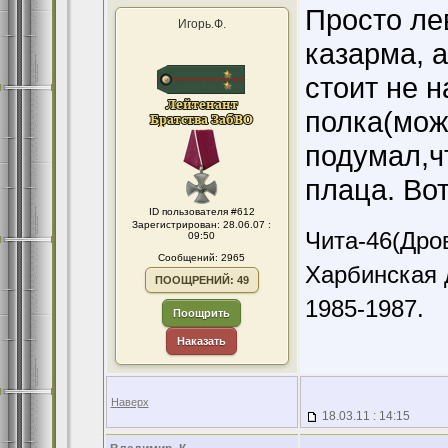
Просто лев
Игорь.Ф.
казарма, а
стоит не 
полка(мож
подумал,ч
плаца. Вот
ID пользователя #612
Зарегистрирован: 28.06.07 :
Чита-46(Дров
09:50
Сообщений: 2965
Харбинская 
ПООЩРЕНИЙ: 49
1985-1987.
Поощрить
Наказать
Наверх
18.03.11 : 14:15