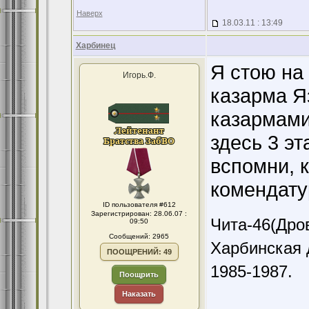
Наверх
18.03.11 : 13:49
Харбинец
Я стою на
Игорь.Ф.
казарма Я
казармами
здесь 3 эт
вспомни, 
комендату
ID пользователя #612
Зарегистрирован: 28.06.07 :
Чита-46(Дров
09:50
Сообщений: 2965
Харбинская 
ПООЩРЕНИЙ: 49
1985-1987.
Поощрить
Наказать