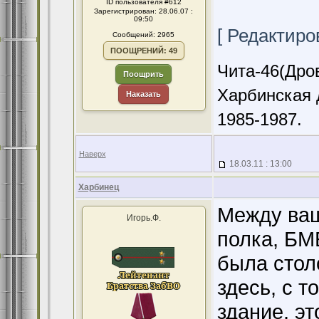
ID пользователя #612
Зарегистрирован: 28.06.07 :
09:50
[ Редактиров
Сообщений: 2965
ПООЩРЕНИЙ: 49
Чита-46(Дров
Поощрить
Харбинская 
Наказать
1985-1987.
Наверх
18.03.11 : 13:00
Харбинец
Между ваш
Игорь.Ф.
полка, БМ
была стол
здесь, с 
здание, эт