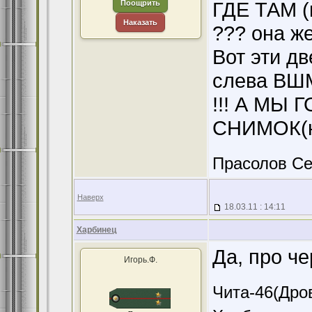
ГДЕ ТАМ (
Поощрить
Наказать
??? она же
Вот эти дв
слева ВШМ
!!! А МЫ
СНИМОК(на
Прасолов Се
Наверх
18.03.11 : 14:11
Харбинец
Да, про ч
Игорь.Ф.
Чита-46(Дров