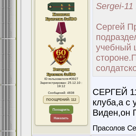
Sergei-11
Сергей Пр
подразде
учебный 
стороне.П
солдатско
ID пользователя #3927
Зарегистрирован: 25.12.10 :
19:12
СЕРГЕЙ 11
Сообщений: 4838
клуба,а с 
ПООЩРЕНИЙ: 112
Виден,он 
Поощрить
Наказать
Прасолов Се