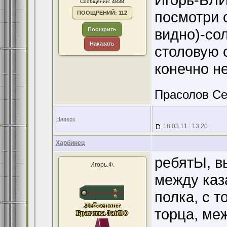
Сообщений: 4838
посмотри с
ПООЩРЕНИЙ: 112
видно)-сол
Поощрить
Наказать
столовую 
конечно не
Прасолов Се
Наверх
18.03.11 : 13:20
Харбинец
ребятЫ, в
Игорь.Ф.
между каз
полка, с т
торца, ме