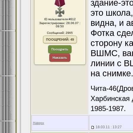
здание-эт
это школа,
ID пользователя #612
видна, и а
Зарегистрирован: 28.06.07 :
09:50
Фотка сде
Сообщений: 2965
ПООЩРЕНИЙ: 49
сторону к
Поощрить
ВШМС, ваш
Наказать
линии с В
на снимке
Чита-46(Дров
Харбинская 
1985-1987.
Наверх
18.03.11 : 13:27