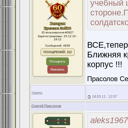
учебный 
стороне.П
солдатско
ID пользователя #3927
Зарегистрирован: 25.12.10 :
19:12
ВСЕ,теперь
Сообщений: 4838
Ближняя 
ПООЩРЕНИЙ: 112
корпус !!!
Поощрить
Наказать
Прасолов Се
Наверх
18.03.11 : 12:07
Сергей Прасолов
aleks1967