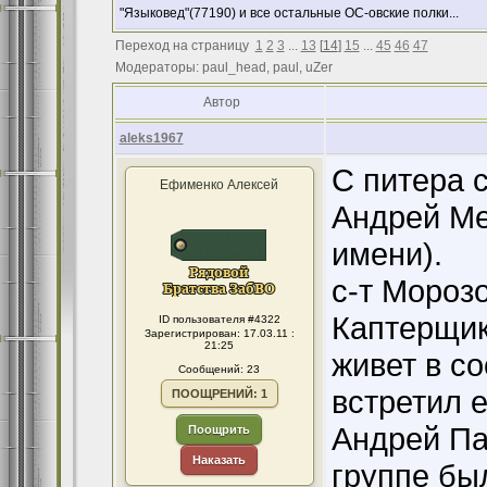
"Языковед"(77190) и все остальные ОС-овские полки...
Переход на страницу
1
2
3
...
13
[
14
]
15
...
45
46
47
Модераторы: paul_head, paul, uZer
Автор
aleks1967
С питера 
Ефименко Алексей
Андрей Ме
имени).
с-т Морозо
Каптерщик
ID пользователя #4322
Зарегистрирован: 17.03.11 :
21:25
живет в с
Сообщений: 23
встретил е
ПООЩРЕНИЙ: 1
Андрей Па
Поощрить
Наказать
группе бы