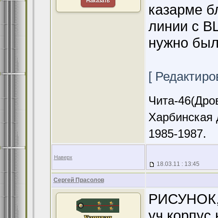
Наказать
казарме б
линии с В
нужно был
[ Редактиров
Чита-46(Дров
Харбинская 
1985-1987.
Наверх
18.03.11 : 13:45
Сергей Прасолов
РИСУНОК,
уч.корпус