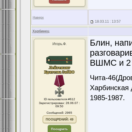
Наверх
18.03.11 : 13:57
Харбинец
Блин, нап
Игорь.Ф.
разговарив
ВШМС и 2 
Чита-46(Дров
Харбинская 
1985-1987.
ID пользователя #612
Зарегистрирован: 28.06.07 :
09:50
Сообщений: 2965
ПООЩРЕНИЙ: 49
Поощрить