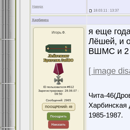
Наверх
18.03.11 : 13:37
Харбинец
я еще года
Игорь.Ф.
Лёшей, и о
ВШМС и 2 
[ image dis
ID пользователя #612
Зарегистрирован: 28.06.07 :
Чита-46(Дров
09:50
Сообщений: 2965
Харбинская 
ПООЩРЕНИЙ: 49
1985-1987.
Поощрить
Наказать