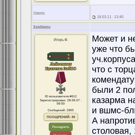
Наверх
18.03.11 : 13:40
Харбинец
Может и не
Игорь.Ф.
уже что б
уч.корпуса
что с торц
комендату
были 2 по
ID пользователя #612
казарма н
Зарегистрирован: 28.06.07 :
09:50
и вшмс-бл
Сообщений: 2965
ПООЩРЕНИЙ: 49
А напроти
Поощрить
столовая, 