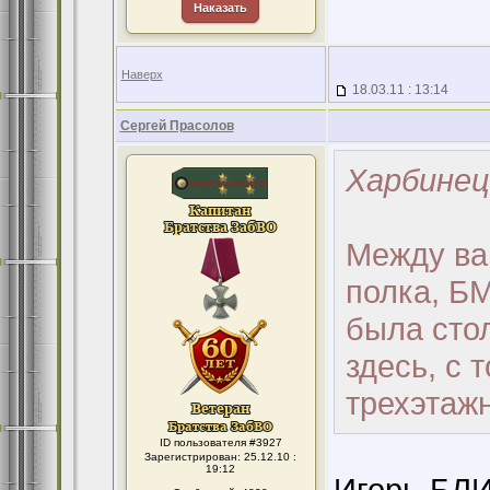
Наказать
Наверх
18.03.11 : 13:14
Сергей Прасолов
Харбинец
Между ва
полка, Б
была стол
здесь, с 
трехэтажн
ID пользователя #3927
Зарегистрирован: 25.12.10 :
19:12
Игорь-БЛ