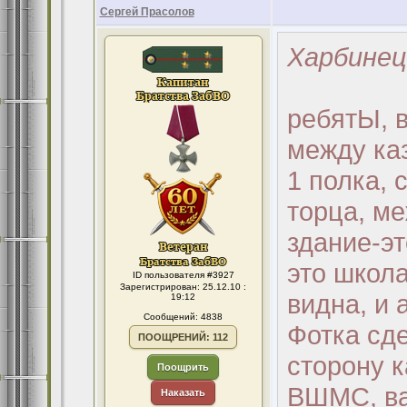
Сергей Прасолов
Харбинец
ребятЫ, в
между каз
1 полка, 
торца, м
здание-э
это школа
ID пользователя #3927
Зарегистрирован: 25.12.10 :
видна, и 
19:12
Сообщений: 4838
Фотка сде
ПООЩРЕНИЙ: 112
сторону к
Поощрить
ВШМС, ва
Наказать