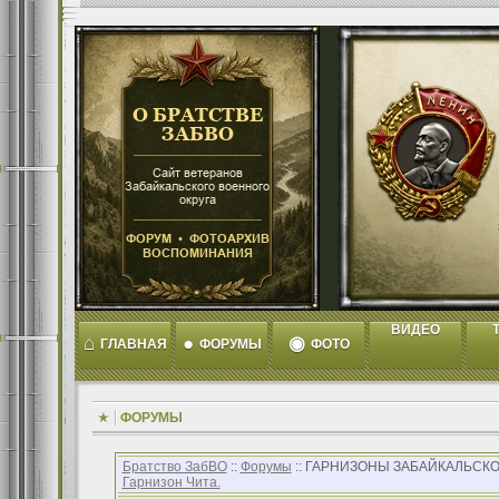
ВИДЕО
T
⌂
●
◉
ГЛАВНАЯ
ФОРУМЫ
ФОТО
ФОРУМЫ
Братство ЗабВО
::
Форумы
:: ГАРНИЗОНЫ ЗАБАЙКАЛЬСКО
Гарнизон Чита.