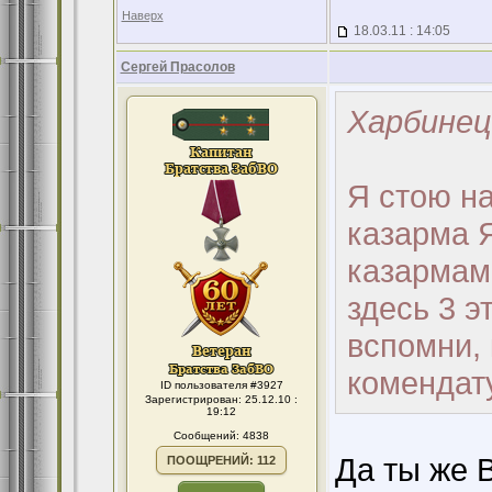
Наверх
18.03.11 : 14:05
Сергей Прасолов
Харбинец
Я стою на
казарма Я
казармами
здесь 3 э
вспомни,
комендат
ID пользователя #3927
Зарегистрирован: 25.12.10 :
19:12
Сообщений: 4838
Да ты же 
ПООЩРЕНИЙ: 112