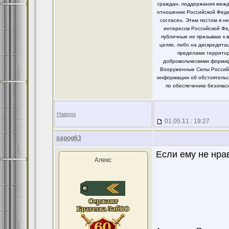
граждан, поддержания между
отношении Российской Федер
согласен. Этим постом я 
интересов Российской Фе
публичные не призываю к 
целях, либо на дискредит
пределами территор
добровольческими формир
Вооруженные Силы Российс
информации об обстоятельст
по обеспечению безопасн
Наверх
01.05.11 : 19:27
sapog63
Если ему не нра
Алекс