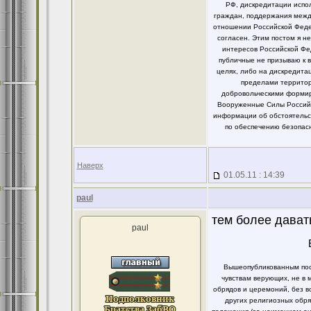
РФ, дискредитации испо
граждан, поддержания между
отношении Российской Федер
согласен. Этим постом я 
интересов Российской Фе
публичные не призываю к 
целях, либо на дискредит
пределами территор
добровольческими формир
Вооруженные Силы Российс
информации об обстоятельст
по обеспечению безопасн
Наверх
01.05.11 : 14:39
paul
тем более дават
paul
Вышеопубликованным пост
чувствам верующих, не в 
обрядов и церемоний, без в
других религиозных обря