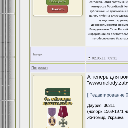
Поощрить
согласен. Этим постом я 
интересов Российской Фе
Наказать
публичные не призываю к 
целях, либо на дискредит
пределами территор
добровольческими формир
Вооруженные Силы Российс
информации об обстоятельст
по обеспечению безопасн
Наверх
02.05.11 : 09:31
Петрович
А теперь для в
"www.melody.zabv
[ Редактирование 02
Даурия,
36311
(ноябрь 1969-1971 н
Житомир, Украина