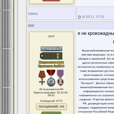
Наверх
02.05.11 : 07:25
paul
я не кровожадны
paul
Вышеопубликованным пост
чувствам верующих, не в 
обрядов и церемоний, без в
других религиозных обря
положения (за неимением он
также возвышению достоинс
происхождения, отношен
использованием средств ма
"Интернет". Данное обращ
вышеопубликованным посто
ID пользователя #3
информационно-телекомм
Зарегистрирован: 19.10.06 :
09:51
направленных на сохранени
суждение. Я против публи
Сообщений: 9773
РФ, дискредитации испо
ПООЩРЕНИЙ: 376
граждан, поддержания между
отношении Российской Федер