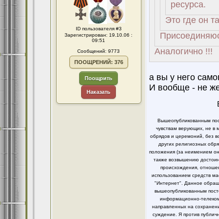
ресурса.
Это где он т
ID пользователя #3
Присоединяюсь
Зарегистрирован: 19.10.06 :
09:51
Аналогично !!!
Сообщений: 9773
ПООЩРЕНИЙ: 376
а вы у него само
Поощрить
И вообще - не ж
Наказать
Вышеопубликованным пост
чувствам верующих, не в 
обрядов и церемоний, без в
других религиозных обря
положения (за неимением он
также возвышению достоинс
происхождения, отношен
использованием средств ма
"Интернет". Данное обращ
вышеопубликованным посто
информационно-телекомм
направленных на сохранени
суждение. Я против публи