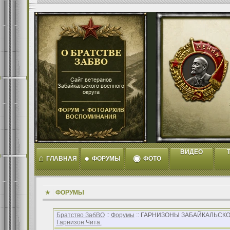
ВИДЕО
T
⌂
●
◉
ГЛАВНАЯ
ФОРУМЫ
ФОТО
ФОРУМЫ
Братство ЗабВО
::
Форумы
:: ГАРНИЗОНЫ ЗАБАЙКАЛЬСКО
Гарнизон Чита.