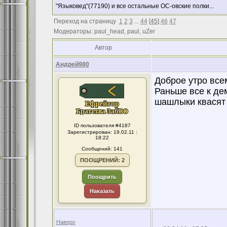
"Языковед"(77190) и все остальные ОС-овские полки...
Переход на страницу
1
2
3
...
44
[
45
]
46
47
Модераторы: paul_head, paul, uZer
Автор
Андрей980
Доброе утро все
Раньше все к де
шашлыки квасят 
ID пользователя #4187
Зарегистрирован: 19.02.11 :
18:22
Сообщений: 141
ПООЩРЕНИЙ: 2
Поощрить
Наказать
Наверх