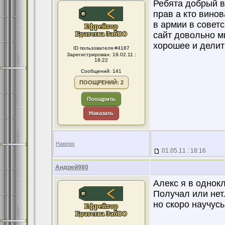
Ребята добрый ве
прав а кто вино
в армии в совет
сайт довольно м
хорошее и делить
ID пользователя #4187
Зарегистрирован: 19.02.11 :
18:22
Сообщений: 141
ПООЩРЕНИЙ: 2
Поощрить
Наказать
Наверх
01.05.11 : 18:16
Андрей980
Алекс я в однок
Получал или нет
но скоро научусь