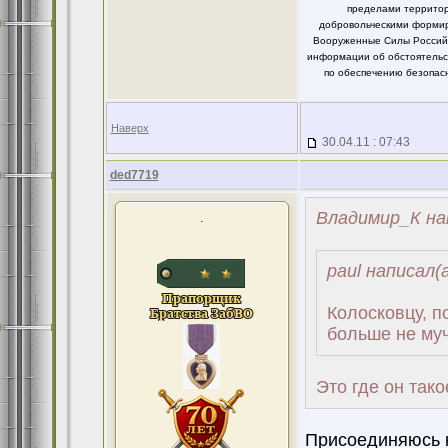
пределами территор
добровольческими формир
Вооруженные Силы Российс
информации об обстоятельст
по обеспечению безопасн
Наверх
30.04.11 : 07:43
ded7719
Владимир_К на
.
paul написал(а
Колосковцу, п
больше не муч
Это где он так
Присоединяюсь к