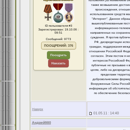
положения (за неимением он
также возвышению достоинс
происхождения, отношен
использованием средств ма
"Интернет". Данное обращ
вышеопубликованным посто
ID пользователя #3
информационно-телекомм
Зарегистрирован: 19.10.06 :
09:51
направленных на сохранени
суждение. Я против публи
Сообщений: 9773
РФ, дискредитации испо
ПООЩРЕНИЙ: 376
граждан, поддержания между
отношении Российской Федер
Поощрить
согласен. Этим постом я 
интересов Российской Фе
Наказать
публичные не призываю к 
целях, либо на дискредит
пределами территор
добровольческими формир
Вооруженные Силы Российс
информации об обстоятельст
по обеспечению безопасн
Наверх
01.05.11 : 14:40
Андрей980