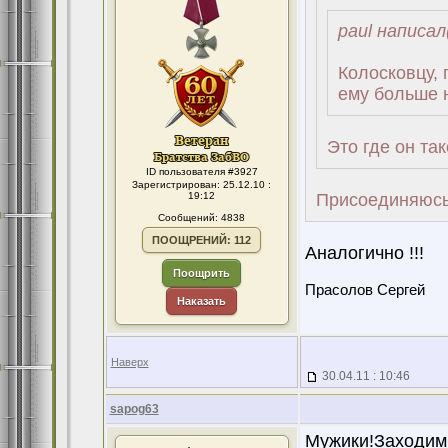
paul написал
Колосковцу, 
ему больше н
Это где он та
ID пользователя #3927
Зарегистрирован: 25.12.10 :
19:12
Присоединяюсь 
Сообщений: 4838
ПООЩРЕНИЙ: 112
Аналогично !!!
Поощрить
Прасолов Сергей
Наказать
Наверх
30.04.11 : 10:46
sapog63
Мужики!Заходим