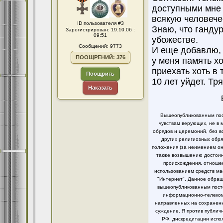
доступными мне 
всякую человече
ID пользователя #3
Знаю, что гандур
Зарегистрирован: 19.10.06 :
09:51
убожестве.
Сообщений: 9773
И еще добавлю, 
ПООЩРЕНИЙ: 376
у меня память х
приехать хоть в 
Поощрить
10 лет уйдет. Тр
Наказать
Вышеопубликованным пост
чувствам верующих, не в 
обрядов и церемоний, без в
других религиозных обря
положения (за неимением он
также возвышению достоинс
происхождения, отношен
использованием средств ма
"Интернет". Данное обращ
вышеопубликованным посто
информационно-телекомм
направленных на сохранени
суждение. Я против публи
РФ, дискредитации испо