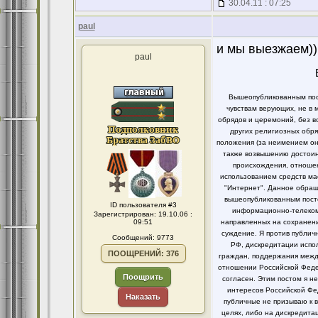
30.04.11 : 07:25
paul
и мы выезжаем))
paul
Вышеопубликованным пост
чувствам верующих, не в 
обрядов и церемоний, без в
других религиозных обря
положения (за неимением он
также возвышению достоинс
происхождения, отношен
использованием средств ма
"Интернет". Данное обращ
вышеопубликованным посто
ID пользователя #3
информационно-телекомм
Зарегистрирован: 19.10.06 :
09:51
направленных на сохранени
суждение. Я против публи
Сообщений: 9773
РФ, дискредитации испо
ПООЩРЕНИЙ: 376
граждан, поддержания между
отношении Российской Федер
Поощрить
согласен. Этим постом я 
интересов Российской Фе
Наказать
публичные не призываю к 
целях, либо на дискредит