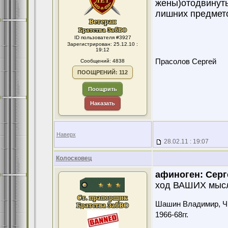
жены)отодвинуть
лишних предмето
ID пользователя #3927
Зарегистрирован: 25.12.10 :
19:12
Прасолов Сергей
Сообщений: 4838
ПООЩРЕНИЙ: 112
Поощрить
Наказать
Наверх
28.02.11 : 19:07
Колосковец
афиноген:
Серг
ход ВАШИХ мысле
Шашин Владимир, Чит
1966-68гг.