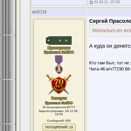
01.03.11 : 07:26
ded7719
Сергей Прасоло
.
Михалыч,он все
А куда он денет
Кто там был, тот не 
Чита-46 в/ч77190 68-7
ID пользователя #2777
Зарегистрирован: 26.12.09 :
18:56
Сообщений: 650
ПООЩРЕНИЙ: 23