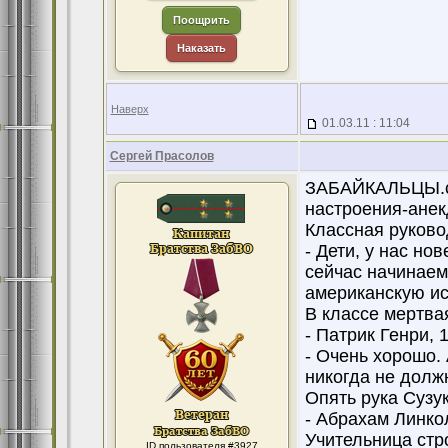
Поощрить
Наказать
Наверх
01.03.11 : 11:04
Сергей Прасолов
ЗАБАЙКАЛЬЦЫ.с п
настроения-анек
Классная руково
- Дети, у нас но
сейчас начинаем
американскую ис
В классе мертва
- Патрик Генри,
- Очень хорошо. 
никогда не долж
Опять рука Сузук
- Абрахам Линкол
Учительница стро
ID пользователя #3927