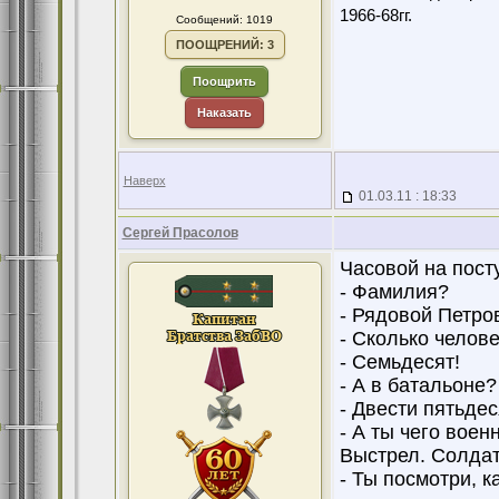
1966-68гг.
Сообщений: 1019
ПООЩРЕНИЙ: 3
Поощрить
Наказать
Наверх
01.03.11 : 18:33
Сергей Прасолов
Часовой на пост
- Фамилия?
- Рядовой Петро
- Сколько челове
- Семьдесят!
- А в батальоне?
- Двести пятьдес
- А ты чего вое
Выстрел. Солдат
- Ты посмотри, к