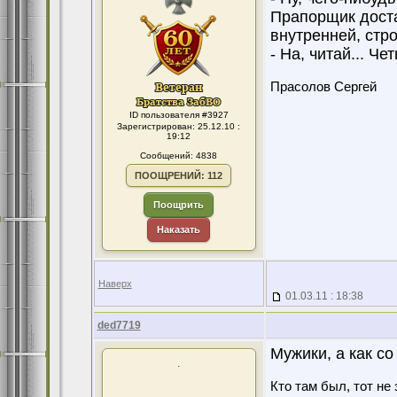
Прапорщик доста
внутренней, стро
- На, читай... Че
Прасолов Сергей
ID пользователя #3927
Зарегистрирован: 25.12.10 :
19:12
Сообщений: 4838
ПООЩРЕНИЙ: 112
Поощрить
Наказать
Наверх
01.03.11 : 18:38
ded7719
Мужики, а как с
.
Кто там был, тот не 