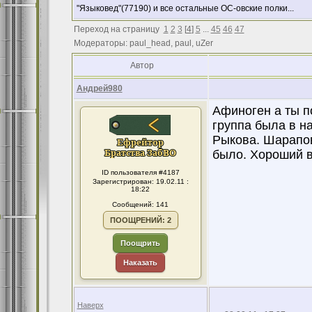
"Языковед"(77190) и все остальные ОС-овские полки...
Переход на страницу
1
2
3
[
4
]
5
...
45
46
47
Модераторы: paul_head, paul, uZer
Автор
Андрей980
Афиноген а ты п
группа была в на
Рыкова. Шарапов
было. Хороший в
ID пользователя #4187
Зарегистрирован: 19.02.11 :
18:22
Сообщений: 141
ПООЩРЕНИЙ: 2
Поощрить
Наказать
Наверх