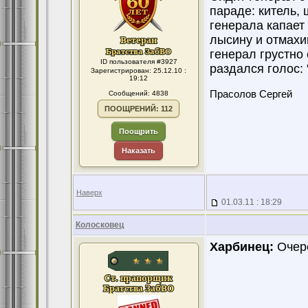
параде: китель,
генерала капает 
лысину и отмахив
генерал грустно
ID пользователя #3927
раздался голос: 
Зарегистрирован: 25.12.10 :
19:12
Прасолов Сергей
Сообщений: 4838
ПООЩРЕНИЙ: 112
Поощрить
Наказать
Наверх
01.03.11 : 18:29
Колосковец
Харбинец:
Очере