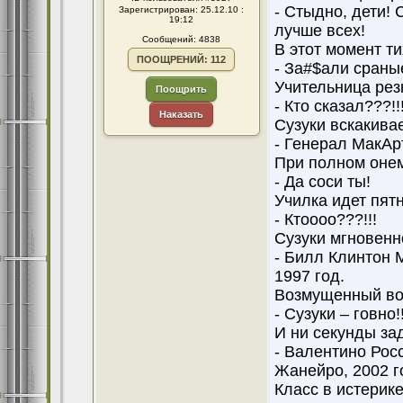
- Стыдно, дети! 
Зарегистрирован: 25.12.10 :
19:12
лучше всех!
Сообщений: 4838
В этот момент ти
ПООЩРЕНИЙ: 112
- За#$али сраны
Учительница рез
Поощрить
- Кто сказал???!!
Наказать
Сузуки вскакивае
- Генерал МакАрт
При полном онем
- Да соси ты!
Училка идет пят
- Ктоооо???!!!
Сузуки мгновенн
- Билл Клинтон 
1997 год.
Возмущенный во
- Сузуки – говно!!
И ни секунды за
- Валентино Рос
Жанейро, 2002 г
Класс в истерике