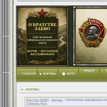
ВИДЕО
T
⌂
●
◉
ГЛАВНАЯ
ФОРУМЫ
ФОТО
ФОРУМЫ
Братство ЗабВО
::
Форумы
:: ГАРНИЗОНЫ ЗАБАЙКАЛЬСКО
Гарнизон Чита.