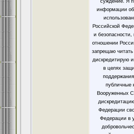
суждение. Я 
информации об
использован
Российской Феде
и безопасности,
отношении Росси
запрещаю читать 
дискредитирую и
в целях защ
поддержания
публичные 
Вооруженных Си
дискредитацию
Федерации сво
Федерации в у
добровольче