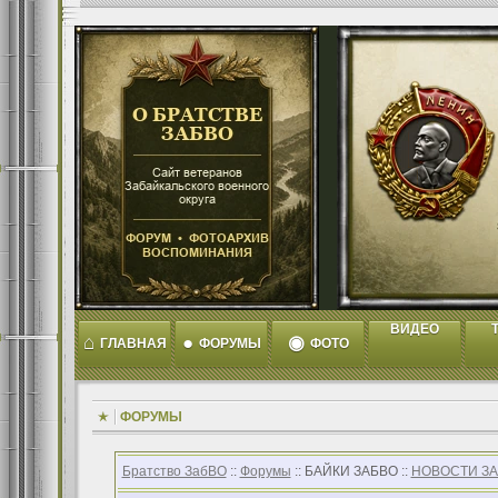
ВИДЕО
T
⌂
●
◉
ГЛАВНАЯ
ФОРУМЫ
ФОТО
ФОРУМЫ
Братство ЗабВО
::
Форумы
:: БАЙКИ ЗАБВО ::
НОВОСТИ З