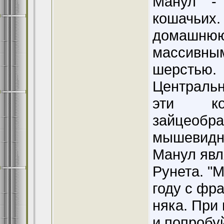
Манул -
кошачьих
домашню
массивным
шерсть
Централь
эти ко
зайцеоб
мышевидн
Манул явл
Рунета. "
году с фр
няка. При 
и попробу