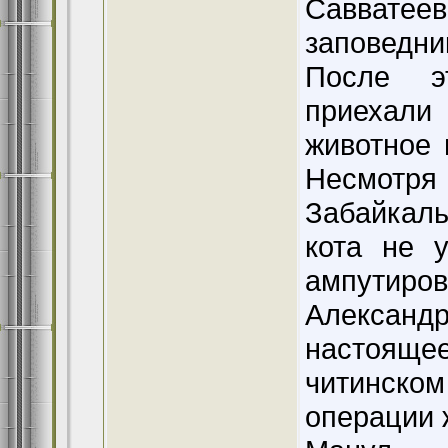
Савватеев
заповедни
После э
приехали
животное 
Несмотр
Забайкал
кота не 
ампутиров
Александр
настоящее
читинском
операции 