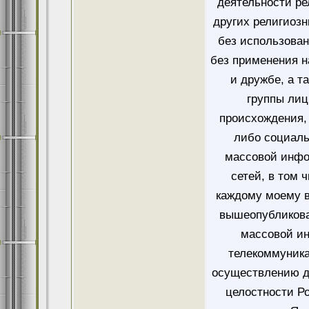
деятельности ре
других религиозн
без использован
без применения н
и дружбе, а т
группы лиц
происхождения, 
либо социаль
массовой инфо
сетей, в том 
каждому моему в
вышеопубликова
массовой и
телекоммуника
осуществлению д
целостности Ро