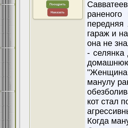
Савватеев
Поощрить
раненого
Наказать
передняя 
гараж и н
она не зн
- селянка
домашнюю
"Женщина
манулу ра
обезболив
кот стал 
агрессивн
Когда ман