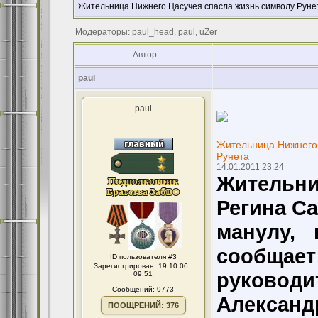
Жительница Нижнего Цасучея спасла жизнь символу Руне
Модераторы: paul_head, paul, uZer
Автор
paul
paul
Жительница Нижнего 
Рунета
14.01.2011 23:24
Жительн
Регина С
манулу, 
сообщает
ID пользователя #3
Зарегистрирован: 19.10.06 :
руководи
09:51
Сообщений: 9773
Алекса
ПООЩРЕНИЙ: 376