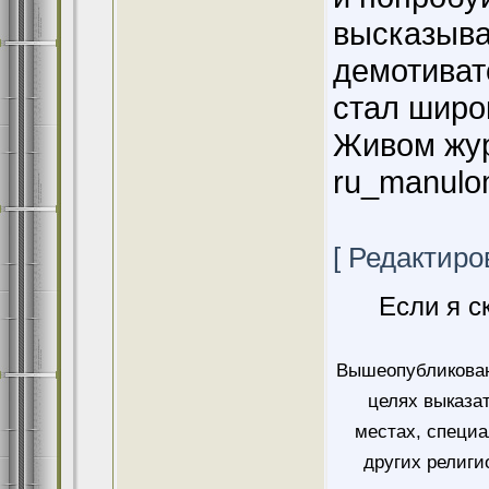
высказыва
демотивато
стал широ
Живом жур
ru_manulo
[ Редактиров
Если я с
Вышеопубликован
целях выказа
местах, специ
других религи