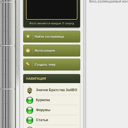
Весь размещаемый кон
Фото меняется каждые 5 секунд
★
Найти сослуживца
◉
Фотогалерея
✎
Создать тему
НАВИГАЦИЯ
Значок Братства ЗабВО
Курилка
Форумы
Статьи