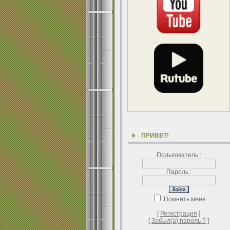
ПРИВЕТ!
Пользователь :
Пароль :
Помнить меня
[
Регистрация
]
[
Забыл(а) пароль ?
]