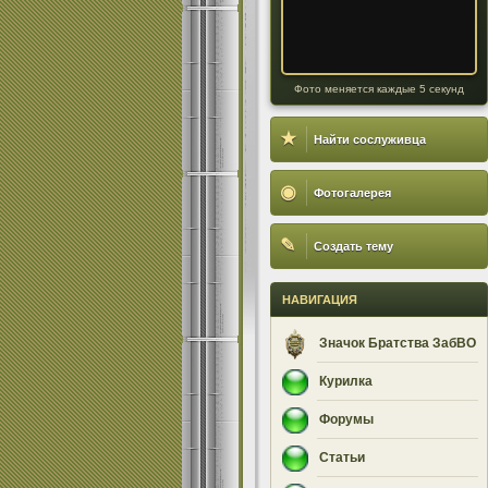
Фото меняется каждые 5 секунд
★
Найти сослуживца
◉
Фотогалерея
✎
Создать тему
НАВИГАЦИЯ
Значок Братства ЗабВО
Курилка
Форумы
Статьи