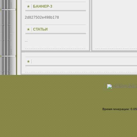
БАННЕР-3
2d827502e498b178
СТАТЬИ
...
Время генерации: 0.055