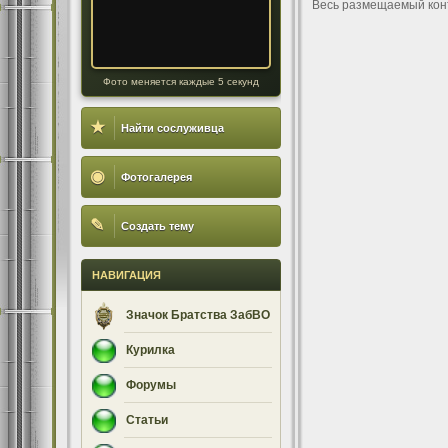
Весь размещаемый кон
Фото меняется каждые 5 секунд
★
Найти сослуживца
◉
Фотогалерея
✎
Создать тему
НАВИГАЦИЯ
Значок Братства ЗабВО
Курилка
Форумы
Статьи