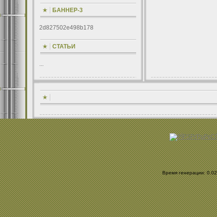
БАННЕР-3
2d827502e498b178
СТАТЬИ
...
Время генерации: 0.023