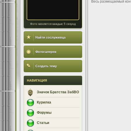
Весь размещаемый кон
Фото меняется каждые 5 секунд
★
Найти сослуживца
◉
Фотогалерея
✎
Создать тему
НАВИГАЦИЯ
Значок Братства ЗабВО
Курилка
Форумы
Статьи