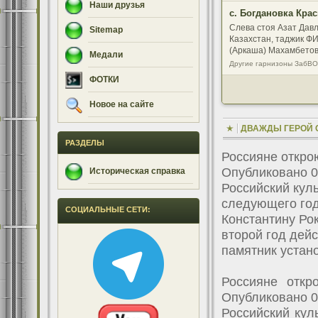
Наши друзья
с. Богдановка Кра
Слева стоя Азат Давл
Sitemap
Казахстан, таджик ФИ
(Аркаша) Махамбетов
Медали
82-84 май.
Другие гарнизоны ЗабВО
ФОТКИ
Новое на сайте
ДВАЖДЫ ГЕРОЙ 
РАЗДЕЛЫ
Россияне откро
Опубликовано 0
Историческая справка
Российский кул
следующего год
СОЦИАЛЬНЫЕ СЕТИ:
Константину Рок
второй год дейс
памятник устан
Россияне откр
Опубликовано 0
Российский кул