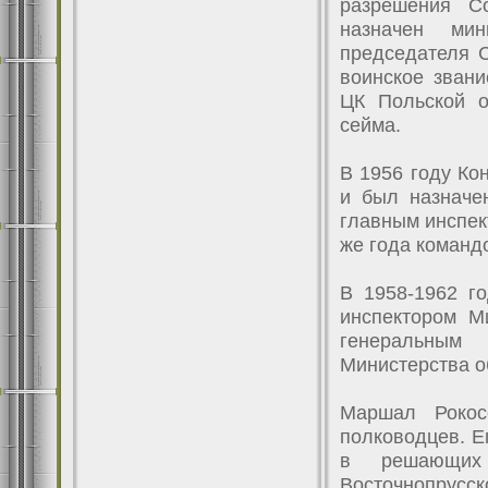
разрешения С
назначен ми
председателя 
воинское зван
ЦК Польской о
сейма.
В 1956 году Ко
и был назначе
главным инспек
же года команд
В 1958-1962 г
инспектором М
генеральным
Министерства о
Маршал Рокос
полководцев. Е
в решающих 
Восточнопрусск