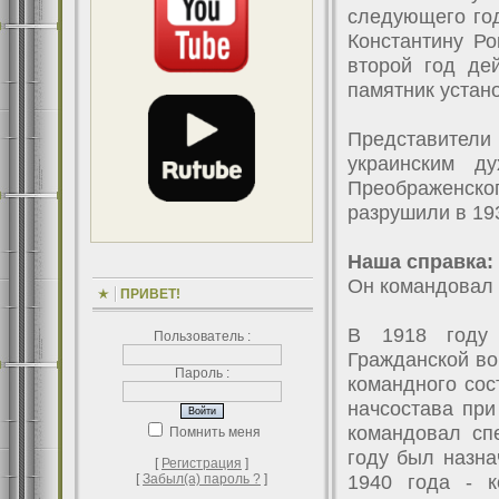
следующего го
Константину Ро
второй год дей
памятник устан
Представител
украинским ду
Преображенског
разрушили в 193
Наша справка:
Он командовал
ПРИВЕТ!
В 1918 году 
Пользователь :
Гражданской во
Пароль :
командного сос
начсостава при
командовал спе
Помнить меня
году был назна
[
Регистрация
]
1940 года - к
[
Забыл(а) пароль ?
]