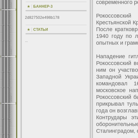
современного р
БАННЕР-3
Рокоссовский
2d827502e498b178
Крестьянской К
После кратков
СТАТЬИ
1940 году по л
...
опытных и грам
Нападение гит
Рокоссовский в
ним он участв
Западной Укра
командовал 1
московское на
Рокоссовский 
прикрывал туль
года он возглав
Контрудары эт
оборонительн
Сталинградом, 