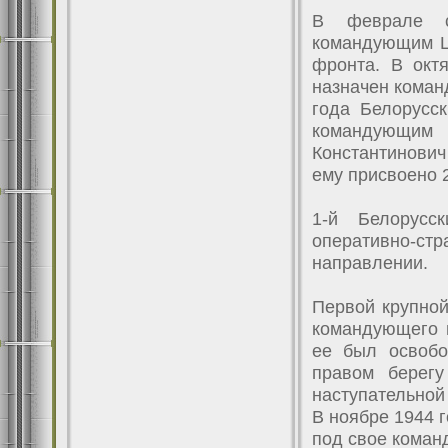
В феврале с
командующим Ц
фронта. В окт
назначен коман
года Белорусс
командующим 
Константинови
ему присвоено 
1-й Белорус
оперативно-стр
направлении.
Первой крупной
командующего 
ее был освобо
правом берегу
наступательной
В ноябре 1944 
под свое коман