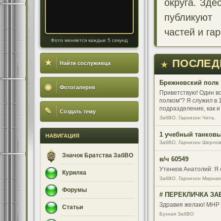
округа. Зде
публикуют
частей и га
Фото меняется каждые 5 секунд
ПОСЛЕД
★
★
Найти сослуживца
Брежневский полк 
◉
Фотогалерея
Приветствую! Один во
полком"? Я служил в 1
подразделение, как и
✎
Создать тему
ленкомнате целый сте
ЗабВО. Гарнизон Чита.
только общие плац, з
были круче))) Все так
1 учебный танковый
НАВИГАЦИЯ
восстановить истори
ЗабВО. Гарнизон Шерлов
Значок Братства ЗабВО
в/ч 60549
Утенков Анатолий: Я 
Курилка
ЗабВО. Гарнизон Мирная
Форумы
# ПЕРЕКЛИЧКА ЗАБ
Здравия желаю! МНР 8
Статьи
Бузная ЗабВО