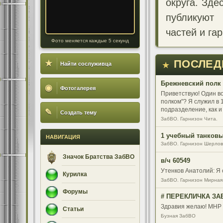
округа. Зде
публикуют
частей и га
Фото меняется каждые 5 секунд
ПОСЛЕД
★
★
Найти сослуживца
Брежневский полк 
◉
Фотогалерея
Приветствую! Один во
полком"? Я служил в 1
подразделение, как и
✎
Создать тему
ленкомнате целый сте
ЗабВО. Гарнизон Чита.
только общие плац, з
были круче))) Все так
1 учебный танковый
НАВИГАЦИЯ
восстановить истори
ЗабВО. Гарнизон Шерлов
Значок Братства ЗабВО
в/ч 60549
Утенков Анатолий: Я 
Курилка
ЗабВО. Гарнизон Мирная
Форумы
# ПЕРЕКЛИЧКА ЗАБ
Здравия желаю! МНР 8
Статьи
Бузная ЗабВО