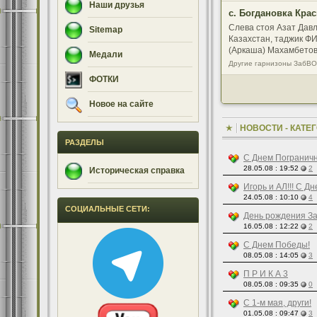
Наши друзья
с. Богдановка Кра
Слева стоя Азат Давл
Sitemap
Казахстан, таджик ФИ
(Аркаша) Махамбетов
Медали
82-84 май.
Другие гарнизоны ЗабВО
ФОТКИ
Новое на сайте
НОВОСТИ - КАТЕГ
РАЗДЕЛЫ
С Днем Пограничн
28.05.08 : 19:52
2
Историческая справка
Игорь и АЛ!!! С Д
24.05.08 : 10:10
4
СОЦИАЛЬНЫЕ СЕТИ:
День рождения З
16.05.08 : 12:22
2
С Днем Победы!
08.05.08 : 14:05
3
П Р И К А 3
08.05.08 : 09:35
0
С 1-м мая, други!
01.05.08 : 09:47
3