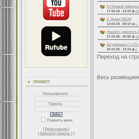
О Первой официал
17.04.08 : 14:25
25
С Днем ПВО!!!
13.04.08 : 09:18
1
Нашего дорогого 
27.03.08 : 00:50
10
Штурмовик Су-25 
26.03.08 : 15:24
1
Переход на ст
Весь размещаем
ПРИВЕТ!
Пользователь :
Пароль :
Помнить меня
[
Регистрация
]
[
Забыл(а) пароль ?
]