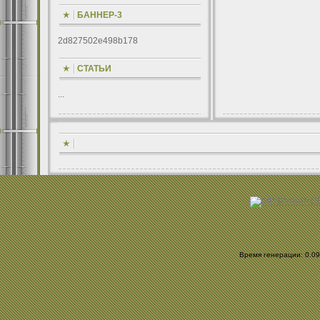
БАННЕР-3
2d827502e498b178
СТАТЬИ
...
Время генерации: 0.098