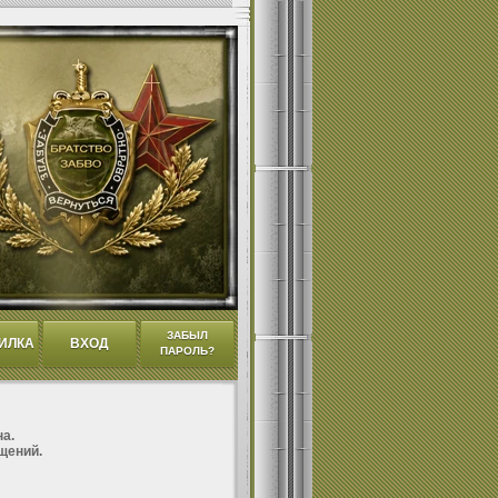
ЗАБЫЛ
ИЛКА
ВХОД
ПАРОЛЬ?
а.
щений.