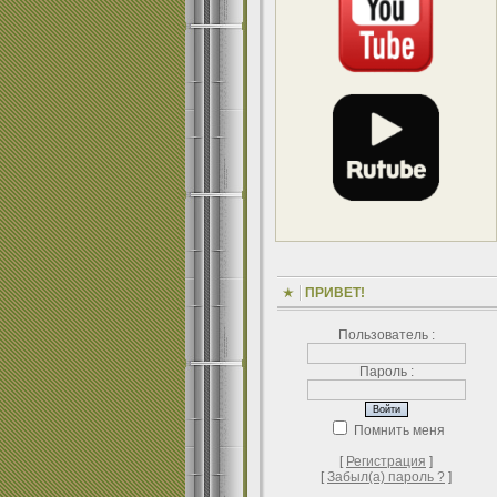
ПРИВЕТ!
Пользователь :
Пароль :
Помнить меня
[
Регистрация
]
[
Забыл(а) пароль ?
]