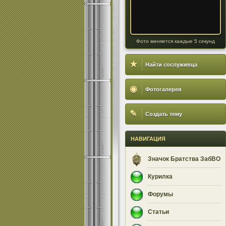
Фото меняется каждые 5 секунд
★
Найти сослуживца
◉
Фотогалерея
✎
Создать тему
НАВИГАЦИЯ
Значок Братства ЗабВО
Курилка
Форумы
Статьи