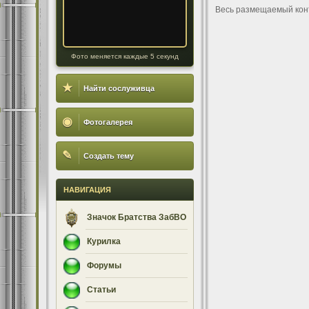
Весь размещаемый кон
Фото меняется каждые 5 секунд
★
Найти сослуживца
◉
Фотогалерея
✎
Создать тему
НАВИГАЦИЯ
Значок Братства ЗабВО
Курилка
Форумы
Статьи