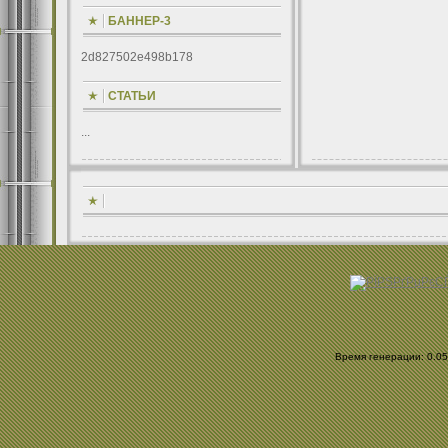
БАННЕР-3
2d827502e498b178
СТАТЬИ
...
Время генерации: 0.057